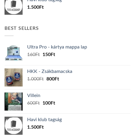
600Ft.
100Ft.
1.500
Ft
BEST SELLERS
Ultra Pro - kártya mappa lap
Original
Current
160
Ft
150
Ft
price
price
was:
is:
HKK - Zsákbamacska
160Ft.
150Ft.
Original
Current
1.000
Ft
800
Ft
price
price
was:
is:
Villein
1.000Ft.
800Ft.
Original
Current
600
Ft
100
Ft
price
price
was:
is:
Havi klub tagság
600Ft.
100Ft.
1.500
Ft