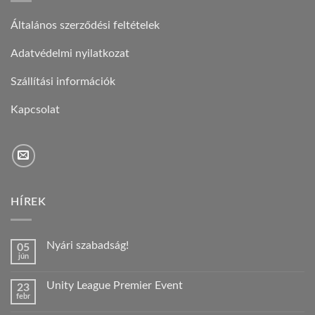
Általános szerződési feltételek
Adatvédelmi nyilatkozat
Szállítási információk
Kapcsolat
HÍREK
Nyári szabadság!
05
jún
Nincs
hozzászólás
a(z)
Unity League Premier Event
23
Nyári
febr
szabadság!
Nincs
bejegyzéshez
hozzászólás