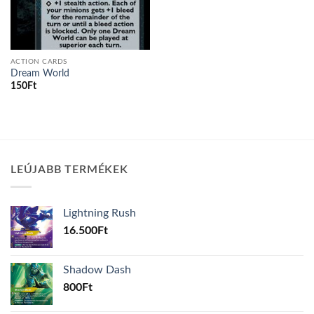
ACTION CARDS
Dream World
150
Ft
LEÚJABB TERMÉKEK
Lightning Rush
16.500
Ft
Shadow Dash
800
Ft