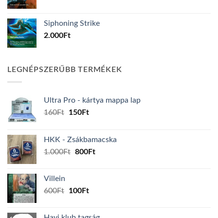
Siphoning Strike
2.000
Ft
LEGNÉPSZERŰBB TERMÉKEK
Ultra Pro - kártya mappa lap
Original
Current
160
Ft
150
Ft
price
price
was:
is:
HKK - Zsákbamacska
160Ft.
150Ft.
Original
Current
1.000
Ft
800
Ft
price
price
was:
is:
Villein
1.000Ft.
800Ft.
Original
Current
600
Ft
100
Ft
price
price
was:
is:
Havi klub tagság