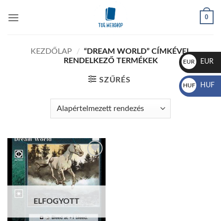
Skip
0
to
content
KEZDŐLAP
/
“DREAM WORLD” CÍMKÉVEL
RENDELKEZŐ TERMÉKEK
EUR
EUR
€
SZŰRÉS
HUF
HUF
Ft
Add to
wishlist
ELFOGYOTT