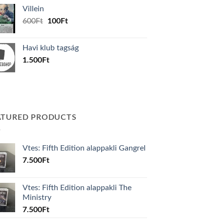
was:
is:
Villein
1.000Ft.
800Ft.
Original
Current
600
Ft
100
Ft
price
price
was:
is:
Havi klub tagság
600Ft.
100Ft.
1.500
Ft
ATURED PRODUCTS
Vtes: Fifth Edition alappakli Gangrel
7.500
Ft
Vtes: Fifth Edition alappakli The
Ministry
7.500
Ft