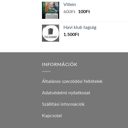
was:
is:
Villein
1.000Ft.
800Ft.
Original
Current
600
Ft
100
Ft
price
price
was:
is:
Havi klub tagság
600Ft.
100Ft.
1.500
Ft
INFORMÁCIÓK
Általános szerződési feltételek
Adatvédelmi nyilatkozat
Szállítási információk
Kapcsolat