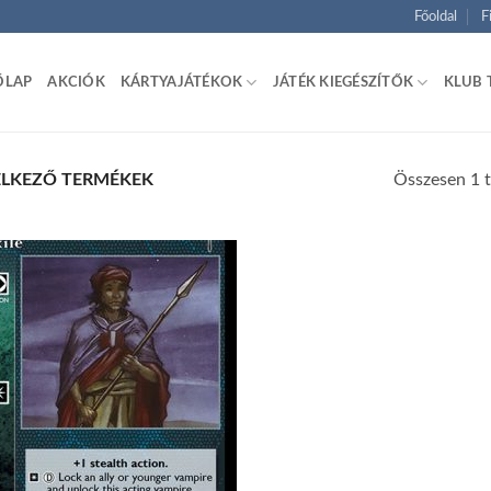
Főoldal
F
ŐLAP
AKCIÓK
KÁRTYAJÁTÉKOK
JÁTÉK KIEGÉSZÍTŐK
KLUB 
Összesen 1 t
ELKEZŐ TERMÉKEK
Add to
wishlist