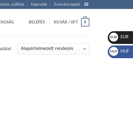
izetés, szállítás
Kapcsolat
Eseménynaptár
0
TAGSÁG
BELÉPÉS
KOSÁR /
0
FT
EUR
EUR
€
alálat
HUF
HUF
Ft