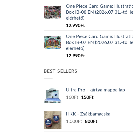
One Piece Card Game: Illustrati
Box IB-08 EN (2026.07.31.-től l
elérhető)
12.990
Ft
One Piece Card Game: Illustrati
Box IB-07 EN (2026.07.31.-től l
elérhető)
12.990
Ft
BEST SELLERS
Ultra Pro - kártya mappa lap
Original
Current
160
Ft
150
Ft
price
price
was:
is:
HKK - Zsákbamacska
160Ft.
150Ft.
Original
Current
1.000
Ft
800
Ft
price
price