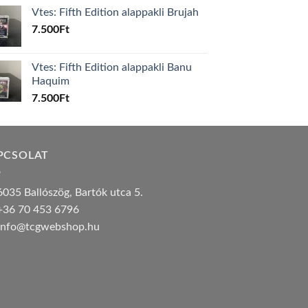
Vtes: Fifth Edition alappakli Brujah
7.500
Ft
Vtes: Fifth Edition alappakli Banu
Haquim
7.500
Ft
PCSOLAT
035 Ballószög, Bartók utca 5.
36 70 453 6796
nfo@tcgwebshop.hu