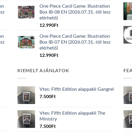
on
One Piece Card Game: Illustration
esz
Box IB-08 EN (2026.07.31.-től lesz
elérhető)
12.990
Ft
on
One Piece Card Game: Illustration
esz
Box IB-07 EN (2026.07.31.-től lesz
elérhető)
12.990
Ft
KIEMELT AJÁNLATOK
FE
Vtes: Fifth Edition alappakli Gangrel
7.500
Ft
Vtes: Fifth Edition alappakli The
Ministry
7.500
Ft