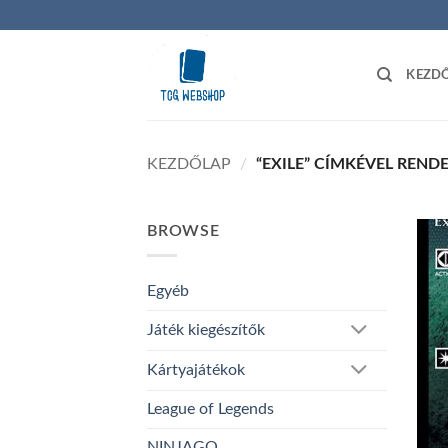
Skip
to
content
KEZD
KEZDŐLAP
/
“EXILE” CÍMKÉVEL REND
BROWSE
Egyéb
Játék kiegészítők
Kártyajátékok
League of Legends
NINJAGO