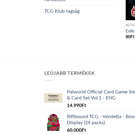
TCG Klub tagság
ACTI
Exile
80
Ft
LEÚJABB TERMÉKEK
Palworld Official Card Game Sl
& Card Set Vol.1 - ENG
14.990
Ft
Riftbound TCG - Vendetta - Boo
Display (24 packs)
60.000
Ft