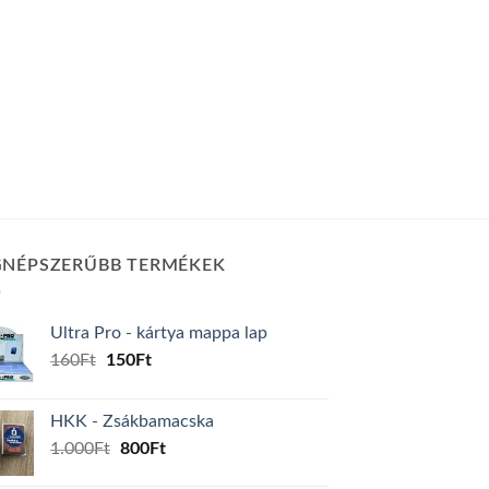
GNÉPSZERŰBB TERMÉKEK
Ultra Pro - kártya mappa lap
Original
Current
160
Ft
150
Ft
price
price
was:
is:
HKK - Zsákbamacska
160Ft.
150Ft.
Original
Current
1.000
Ft
800
Ft
price
price