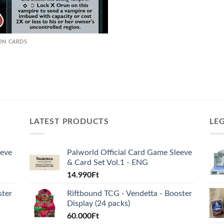
ON CARDS
LATEST PRODUCTS
LE
eeve
Palworld Official Card Game Sleeve
& Card Set Vol.1 - ENG
14.990
Ft
ster
Riftbound TCG - Vendetta - Booster
Display (24 packs)
60.000
Ft