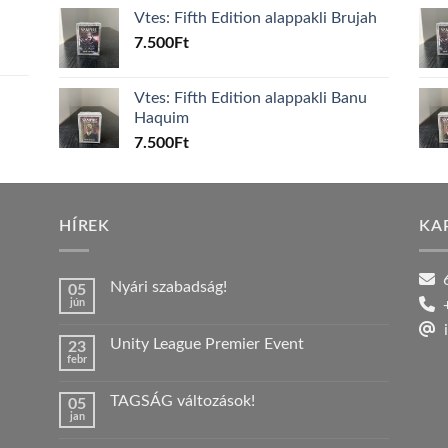
Vtes: Fifth Edition alappakli Brujah
7.500
Ft
Vtes: Fifth Edition alappakli Banu
Haquim
7.500
Ft
HÍREK
KA
6
Nyári szabadság!
05
jún
+
Nincs
hozzászólás
i
a(z)
Unity League Premier Event
23
Nyári
febr
szabadság!
Nincs
bejegyzéshez
hozzászólás
a(z)
TAGSÁG változások!
05
Unity
jan
League
Nincs
Premier
hozzászólás
Event
a(z)