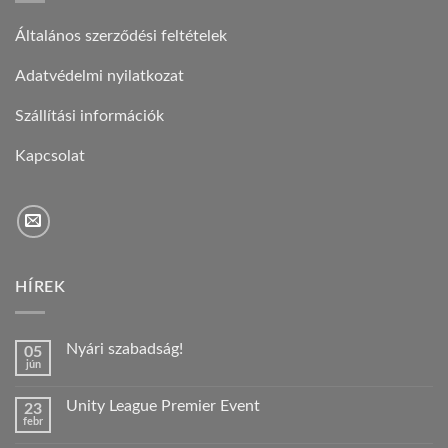
Általános szerződési feltételek
Adatvédelmi nyilatkozat
Szállítási információk
Kapcsolat
HÍREK
Nyári szabadság!
05
jún
Nincs
hozzászólás
a(z)
Unity League Premier Event
23
Nyári
febr
szabadság!
Nincs
bejegyzéshez
hozzászólás