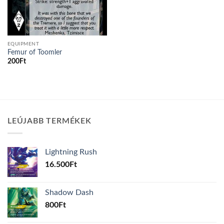
EQUIPMENT
Femur of Toomler
200
Ft
LEÚJABB TERMÉKEK
Lightning Rush
16.500
Ft
Shadow Dash
800
Ft