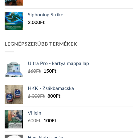
Siphoning Strike
2.000
Ft
LEGNÉPSZERŰBB TERMÉKEK
Ultra Pro - kártya mappa lap
Original
Current
160
Ft
150
Ft
price
price
was:
is:
HKK - Zsákbamacska
160Ft.
150Ft.
Original
Current
1.000
Ft
800
Ft
price
price
was:
is:
Villein
1.000Ft.
800Ft.
Original
Current
600
Ft
100
Ft
price
price
was:
is:
Havi klub tagság