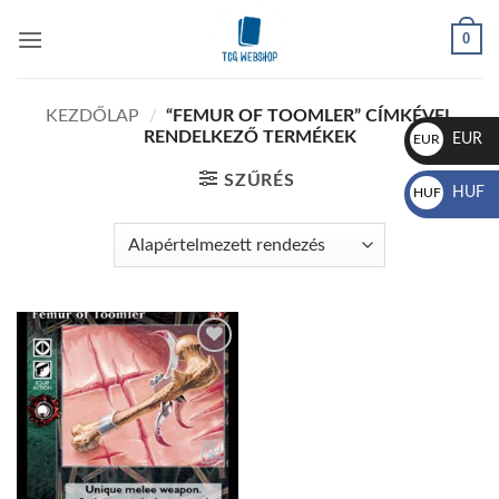
Skip
0
to
content
KEZDŐLAP
/
“FEMUR OF TOOMLER” CÍMKÉVEL
RENDELKEZŐ TERMÉKEK
EUR
EUR
€
SZŰRÉS
HUF
HUF
Ft
Add to
wishlist