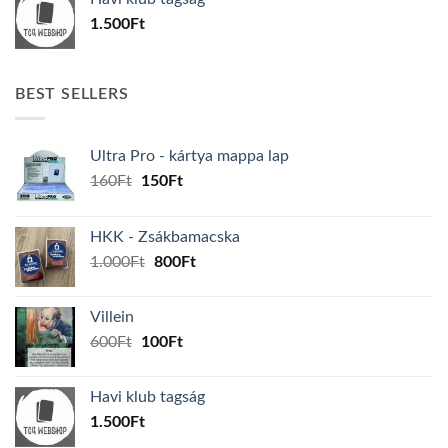
600Ft.
100Ft.
1.500
Ft
BEST SELLERS
Ultra Pro - kártya mappa lap
Original
Current
160
Ft
150
Ft
price
price
was:
is:
HKK - Zsákbamacska
160Ft.
150Ft.
Original
Current
1.000
Ft
800
Ft
price
price
was:
is:
Villein
1.000Ft.
800Ft.
Original
Current
600
Ft
100
Ft
price
price
was:
is:
Havi klub tagság
600Ft.
100Ft.
1.500
Ft