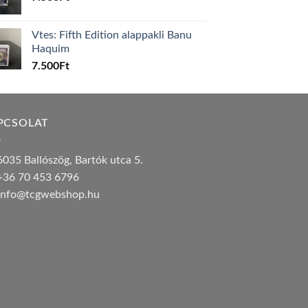
Vtes: Fifth Edition alappakli Banu
Haquim
7.500
Ft
PCSOLAT
035 Ballószög, Bartók utca 5.
36 70 453 6796
nfo@tcgwebshop.hu