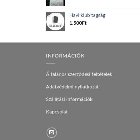
price
price
was:
is:
Havi klub tagság
600Ft.
100Ft.
1.500
Ft
INFORMÁCIÓK
Általános szerződési feltételek
Adatvédelmi nyilatkozat
Szállítási információk
Kapcsolat