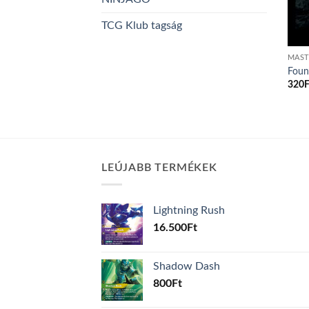
TCG Klub tagság
MAST
Foun
320
F
LEÚJABB TERMÉKEK
Lightning Rush
16.500
Ft
Shadow Dash
800
Ft