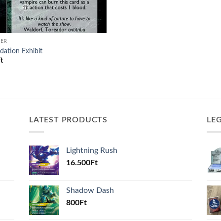
ER
dation Exhibit
t
LATEST PRODUCTS
LE
Lightning Rush
16.500
Ft
Shadow Dash
800
Ft