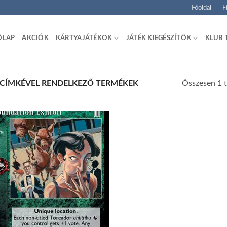
Főoldal
F
ŐLAP
AKCIÓK
KÁRTYAJÁTÉKOK
JÁTÉK KIEGÉSZÍTŐK
KLUB 
Összesen 1 t
 CÍMKÉVEL RENDELKEZŐ TERMÉKEK
Add to
wishlist