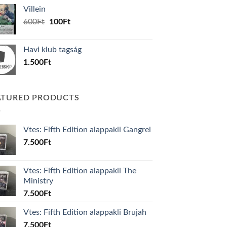
was:
is:
Villein
1.000Ft.
800Ft.
Original
Current
600
Ft
100
Ft
price
price
was:
is:
Havi klub tagság
600Ft.
100Ft.
1.500
Ft
ATURED PRODUCTS
Vtes: Fifth Edition alappakli Gangrel
7.500
Ft
Vtes: Fifth Edition alappakli The
Ministry
7.500
Ft
Vtes: Fifth Edition alappakli Brujah
7.500
Ft