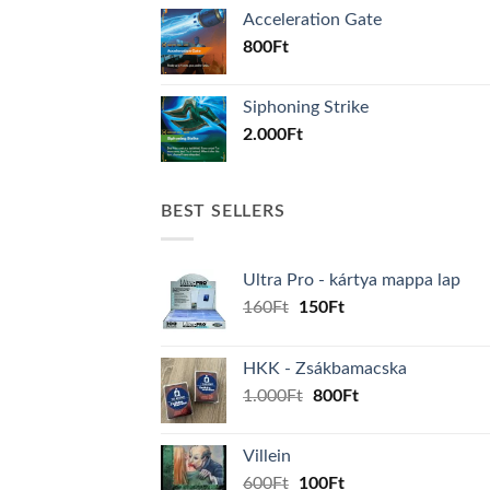
Acceleration Gate
800
Ft
Siphoning Strike
2.000
Ft
BEST SELLERS
Ultra Pro - kártya mappa lap
Original
Current
160
Ft
150
Ft
price
price
was:
is:
HKK - Zsákbamacska
160Ft.
150Ft.
Original
Current
1.000
Ft
800
Ft
price
price
was:
is:
Villein
1.000Ft.
800Ft.
Original
Current
600
Ft
100
Ft