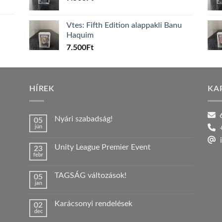
Vtes: Fifth Edition alappakli Banu
Haquim
7.500
Ft
HÍREK
KA
6
Nyári szabadság!
05
jún
+
Nincs
hozzászólás
i
a(z)
Unity League Premier Event
23
Nyári
febr
szabadság!
Nincs
bejegyzéshez
hozzászólás
a(z)
TAGSÁG változások!
05
Unity
jan
League
Nincs
Premier
hozzászólás
Event
a(z)
bejegyzéshez
Karácsonyi rendelések
02
TAGSÁG
dec
változások!
Nincs
bejegyzéshez
hozzászólás