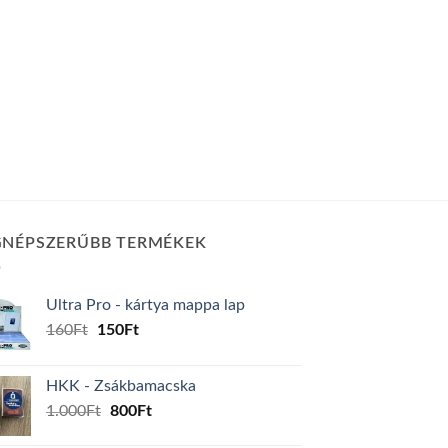
GNÉPSZERŰBB TERMÉKEK
Ultra Pro - kártya mappa lap
Original
Current
160
Ft
150
Ft
price
price
was:
is:
HKK - Zsákbamacska
160Ft.
150Ft.
Original
Current
1.000
Ft
800
Ft
price
price