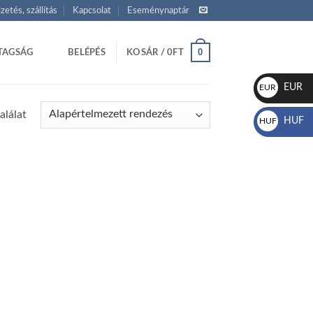
izetés, szállítás
Kapcsolat
Eseménynaptár
0
TAGSÁG
BELÉPÉS
KOSÁR /
0
FT
EUR
EUR
€
alálat
HUF
HUF
Ft