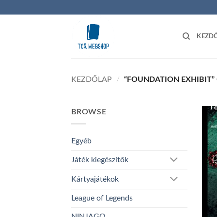
Skip
to
content
KEZD
KEZDŐLAP
/
“FOUNDATION EXHIBIT”
BROWSE
Egyéb
Játék kiegészítők
Kártyajátékok
League of Legends
NINJAGO