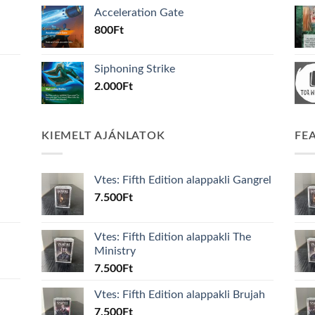
Acceleration Gate
800
Ft
Siphoning Strike
2.000
Ft
KIEMELT AJÁNLATOK
FE
Vtes: Fifth Edition alappakli Gangrel
7.500
Ft
Vtes: Fifth Edition alappakli The
Ministry
7.500
Ft
Vtes: Fifth Edition alappakli Brujah
7.500
Ft