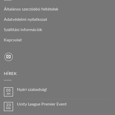
Általános szerződési feltételek
Adatvédelmi nyilatkozat
Szállítási információk
Kapcsolat
HÍREK
Nyári szabadság!
05
jún
Nincs
hozzászólás
a(z)
Unity League Premier Event
23
Nyári
febr
szabadság!
Nincs
bejegyzéshez
hozzászólás