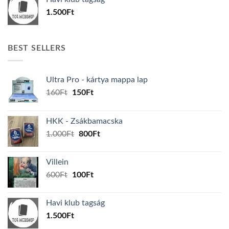
600Ft.
100Ft.
1.500
Ft
BEST SELLERS
Ultra Pro - kártya mappa lap
Original
Current
160
Ft
150
Ft
price
price
was:
is:
HKK - Zsákbamacska
160Ft.
150Ft.
Original
Current
1.000
Ft
800
Ft
price
price
was:
is:
Villein
1.000Ft.
800Ft.
Original
Current
600
Ft
100
Ft
price
price
was:
is:
Havi klub tagság
600Ft.
100Ft.
1.500
Ft