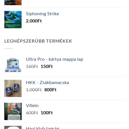
Siphoning Strike
2.000
Ft
LEGNÉPSZERŰBB TERMÉKEK
Ultra Pro - kártya mappa lap
Original
Current
160
Ft
150
Ft
price
price
was:
is:
HKK - Zsákbamacska
160Ft.
150Ft.
Original
Current
1.000
Ft
800
Ft
price
price
was:
is:
Villein
1.000Ft.
800Ft.
Original
Current
600
Ft
100
Ft
price
price
was:
is:
Havi klub tagság