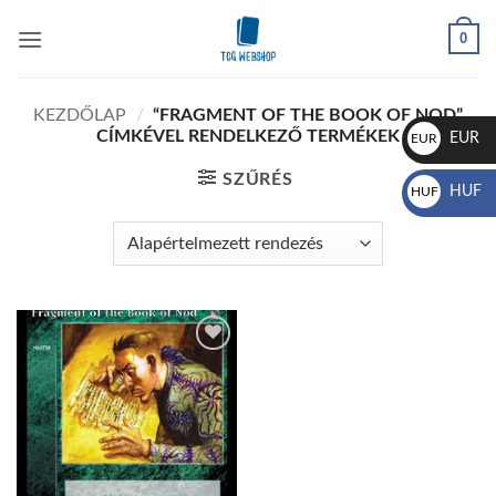
Skip
0
to
content
KEZDŐLAP
/
“FRAGMENT OF THE BOOK OF NOD”
CÍMKÉVEL RENDELKEZŐ TERMÉKEK
EUR
EUR
€
SZŰRÉS
HUF
HUF
Ft
Add to
wishlist