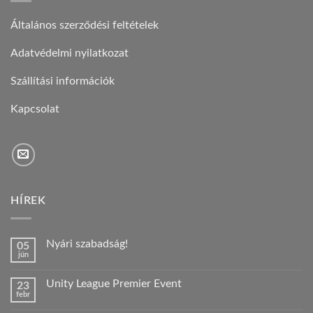
Általános szerződési feltételek
Adatvédelmi nyilatkozat
Szállítási információk
Kapcsolat
HÍREK
Nyári szabadság!
05
jún
Nincs
hozzászólás
a(z)
Unity League Premier Event
23
Nyári
febr
szabadság!
Nincs
bejegyzéshez
hozzászólás