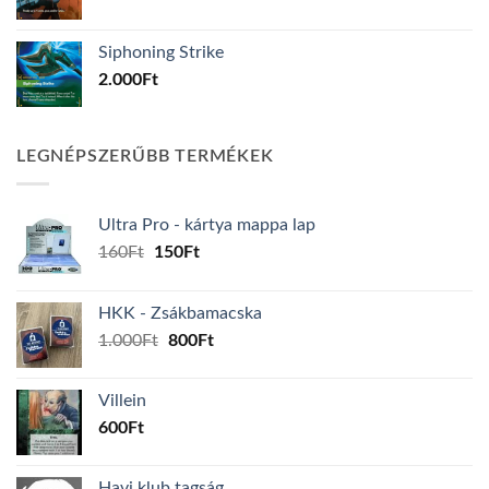
Siphoning Strike
2.000
Ft
LEGNÉPSZERŰBB TERMÉKEK
Ultra Pro - kártya mappa lap
Original
Current
160
Ft
150
Ft
price
price
was:
is:
HKK - Zsákbamacska
160Ft.
150Ft.
Original
Current
1.000
Ft
800
Ft
price
price
was:
is:
Villein
1.000Ft.
800Ft.
600
Ft
Havi klub tagság