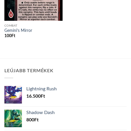
COMBAT
Gemini’s Mirror
100
Ft
LEÚJABB TERMÉKEK
Lightning Rush
16.500
Ft
Shadow Dash
800
Ft