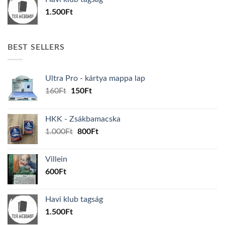
1.500
Ft
BEST SELLERS
Ultra Pro - kártya mappa lap
Original
Current
160
Ft
150
Ft
price
price
was:
is:
HKK - Zsákbamacska
160Ft.
150Ft.
Original
Current
1.000
Ft
800
Ft
price
price
was:
is:
Villein
1.000Ft.
800Ft.
600
Ft
Havi klub tagság
1.500
Ft