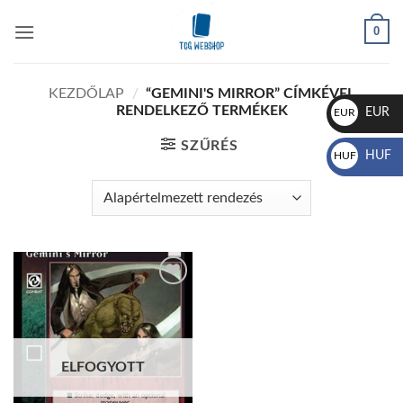
Skip
0
to
content
KEZDŐLAP
/
“GEMINI'S MIRROR” CÍMKÉVEL
RENDELKEZŐ TERMÉKEK
EUR
EUR
€
SZŰRÉS
HUF
HUF
Ft
Add to
wishlist
ELFOGYOTT