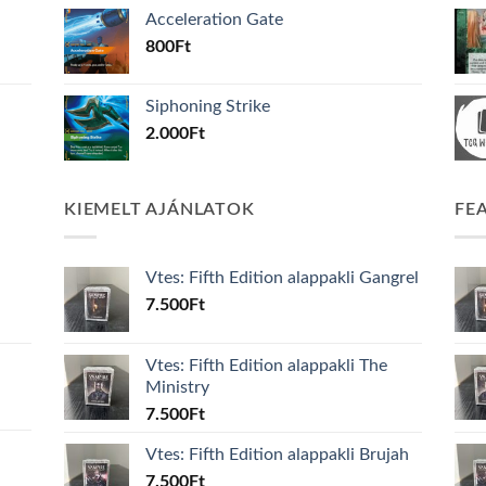
Acceleration Gate
800
Ft
Siphoning Strike
2.000
Ft
KIEMELT AJÁNLATOK
FE
Vtes: Fifth Edition alappakli Gangrel
7.500
Ft
Vtes: Fifth Edition alappakli The
Ministry
7.500
Ft
Vtes: Fifth Edition alappakli Brujah
7.500
Ft