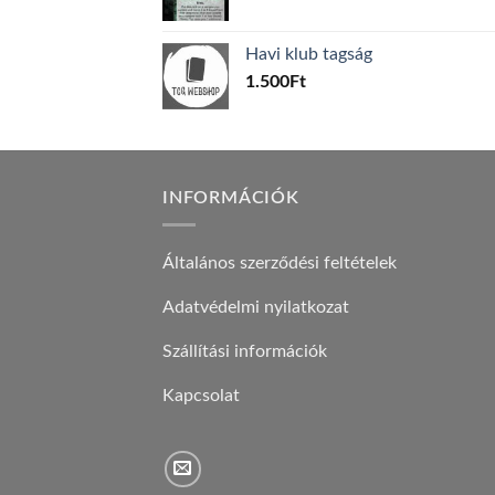
price
price
was:
is:
Havi klub tagság
600Ft.
100Ft.
1.500
Ft
INFORMÁCIÓK
Általános szerződési feltételek
Adatvédelmi nyilatkozat
Szállítási információk
Kapcsolat