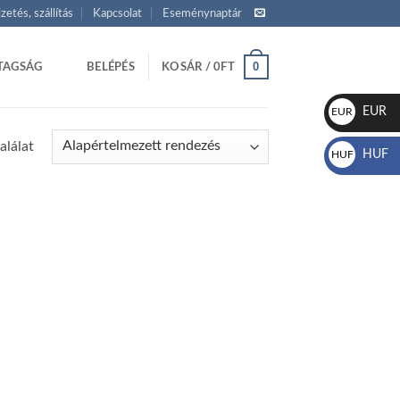
izetés, szállítás
Kapcsolat
Eseménynaptár
0
TAGSÁG
BELÉPÉS
KOSÁR /
0
FT
EUR
EUR
€
alálat
HUF
HUF
Ft