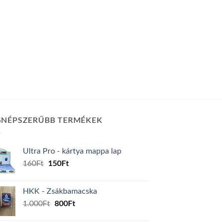
GNÉPSZERŰBB TERMÉKEK
Ultra Pro - kártya mappa lap
Original
Current
160
Ft
150
Ft
price
price
was:
is:
HKK - Zsákbamacska
160Ft.
150Ft.
Original
Current
1.000
Ft
800
Ft
price
price