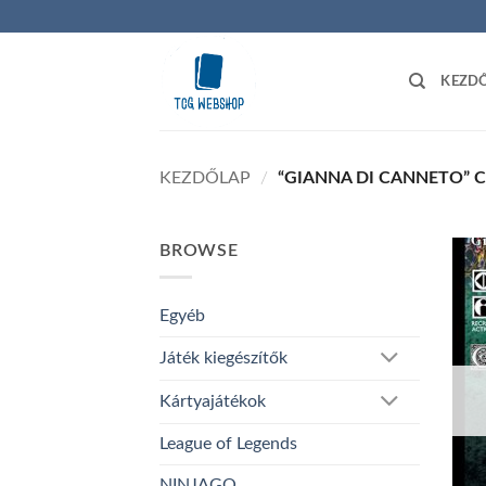
Skip
to
content
KEZD
KEZDŐLAP
/
“GIANNA DI CANNETO” 
BROWSE
Egyéb
Játék kiegészítők
Kártyajátékok
League of Legends
NINJAGO