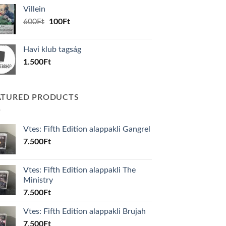
was:
is:
Villein
1.000Ft.
800Ft.
Original
Current
600
Ft
100
Ft
price
price
was:
is:
Havi klub tagság
600Ft.
100Ft.
1.500
Ft
ATURED PRODUCTS
Vtes: Fifth Edition alappakli Gangrel
7.500
Ft
Vtes: Fifth Edition alappakli The
Ministry
7.500
Ft
Vtes: Fifth Edition alappakli Brujah
7.500
Ft