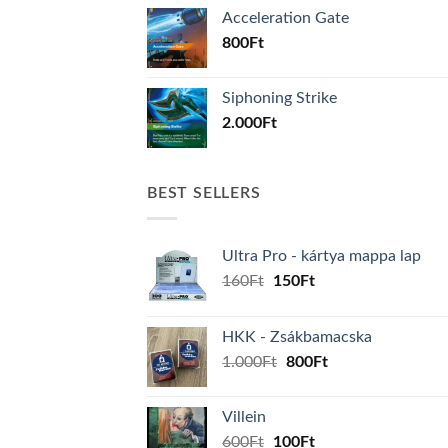
Acceleration Gate
800
Ft
Siphoning Strike
2.000
Ft
BEST SELLERS
Ultra Pro - kártya mappa lap
Original
Current
160
Ft
150
Ft
price
price
was:
is:
HKK - Zsákbamacska
160Ft.
150Ft.
Original
Current
1.000
Ft
800
Ft
price
price
was:
is:
Villein
1.000Ft.
800Ft.
Original
Current
600
Ft
100
Ft