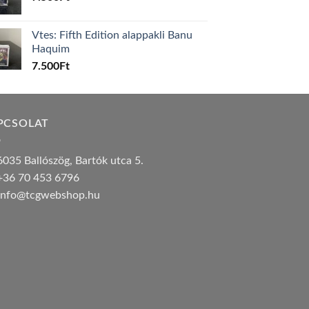
Vtes: Fifth Edition alappakli Banu
Haquim
7.500
Ft
PCSOLAT
035 Ballószög, Bartók utca 5.
36 70 453 6796
nfo@tcgwebshop.hu