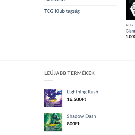
TCG Klub tagság
ALLY
Gian
1.00
LEÚJABB TERMÉKEK
Lightning Rush
16.500
Ft
Shadow Dash
800
Ft