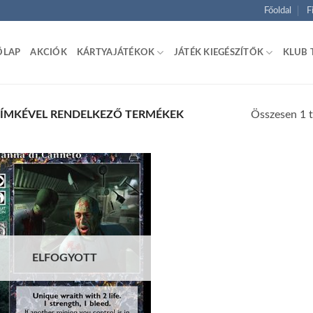
Főoldal
F
ŐLAP
AKCIÓK
KÁRTYAJÁTÉKOK
JÁTÉK KIEGÉSZÍTŐK
KLUB 
Összesen 1 t
CÍMKÉVEL RENDELKEZŐ TERMÉKEK
Add to
wishlist
ELFOGYOTT