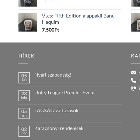
Vtes: Fifth Edition alappakli Banu
Haquim
7.500
Ft
HÍREK
KA
6
Nyári szabadság!
05
jún
+
Nincs
hozzászólás
i
a(z)
Unity League Premier Event
23
Nyári
febr
szabadság!
Nincs
bejegyzéshez
hozzászólás
a(z)
TAGSÁG változások!
05
Unity
jan
League
Nincs
Premier
hozzászólás
Event
a(z)
bejegyzéshez
Karácsonyi rendelések
02
TAGSÁG
dec
változások!
Nincs
bejegyzéshez
hozzászólás