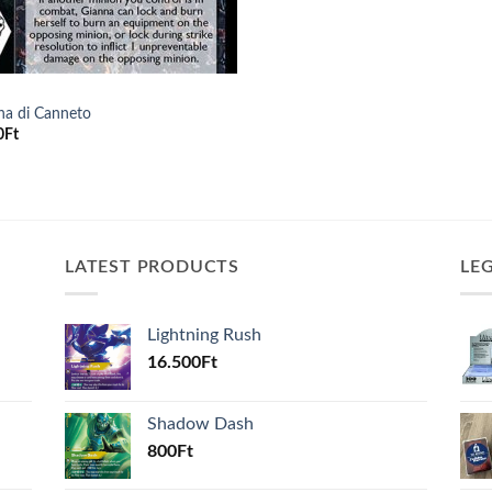
na di Canneto
0
Ft
LATEST PRODUCTS
LE
Lightning Rush
16.500
Ft
Shadow Dash
800
Ft