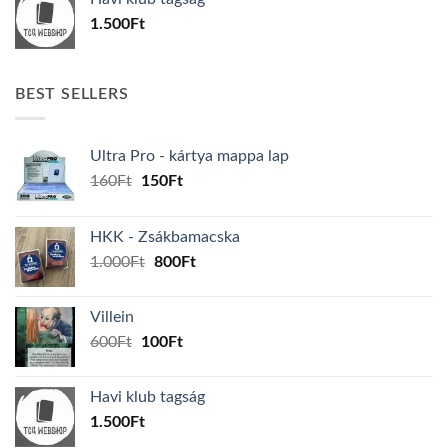
600Ft.
100Ft.
1.500
Ft
BEST SELLERS
Ultra Pro - kártya mappa lap
Original
Current
160
Ft
150
Ft
price
price
was:
is:
HKK - Zsákbamacska
160Ft.
150Ft.
Original
Current
1.000
Ft
800
Ft
price
price
was:
is:
Villein
1.000Ft.
800Ft.
Original
Current
600
Ft
100
Ft
price
price
was:
is:
Havi klub tagság
600Ft.
100Ft.
1.500
Ft