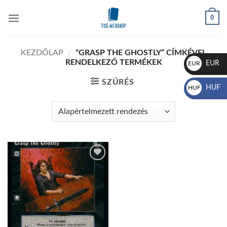
Skip
0
to
content
KEZDŐLAP
/
“GRASP THE GHOSTLY” CÍMKÉVEL
RENDELKEZŐ TERMÉKEK
EUR
EUR
€
SZŰRÉS
HUF
HUF
Ft
Add to
wishlist