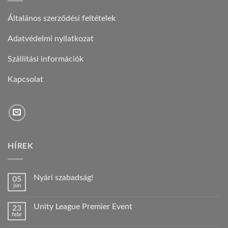
Általános szerződési feltételek
Adatvédelmi nyilatkozat
Szállítási információk
Kapcsolat
HÍREK
Nyári szabadság!
05
jún
Nincs
hozzászólás
a(z)
Unity League Premier Event
23
Nyári
febr
szabadság!
Nincs
bejegyzéshez
hozzászólás