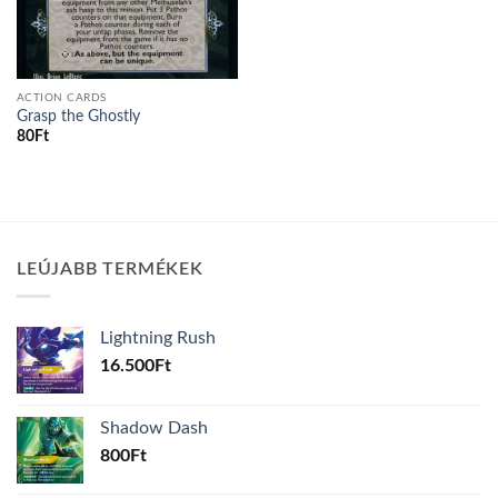
ACTION CARDS
Grasp the Ghostly
80
Ft
LEÚJABB TERMÉKEK
Lightning Rush
16.500
Ft
Shadow Dash
800
Ft