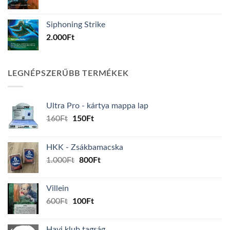
Siphoning Strike
2.000
Ft
LEGNÉPSZERŰBB TERMÉKEK
Ultra Pro - kártya mappa lap
Original
Current
160
Ft
150
Ft
price
price
was:
is:
HKK - Zsákbamacska
160Ft.
150Ft.
Original
Current
1.000
Ft
800
Ft
price
price
was:
is:
Villein
1.000Ft.
800Ft.
Original
Current
600
Ft
100
Ft
price
price
was:
is:
Havi klub tagság