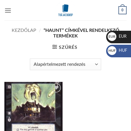
Skip
0
to
content
KEZDŐLAP
/
“HAUNT” CÍMKÉVEL RENDELKEZŐ
TERMÉKEK
EUR
EUR
€
SZŰRÉS
HUF
HUF
Ft
Add to
wishlist