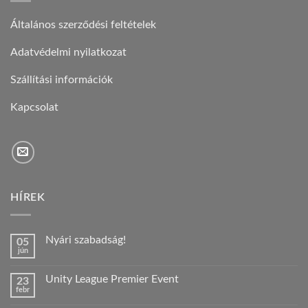
Általános szerződési feltételek
Adatvédelmi nyilatkozat
Szállítási információk
Kapcsolat
HÍREK
Nyári szabadság!
05
jún
Nincs
hozzászólás
a(z)
Unity League Premier Event
23
Nyári
febr
szabadság!
Nincs
bejegyzéshez
hozzászólás