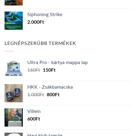
Siphoning Strike
2.000
Ft
LEGNÉPSZERŰBB TERMÉKEK
Ultra Pro - kártya mappa lap
Original
Current
160
Ft
150
Ft
price
price
was:
is:
HKK - Zsákbamacska
160Ft.
150Ft.
Original
Current
1.000
Ft
800
Ft
price
price
was:
is:
Villein
1.000Ft.
800Ft.
600
Ft
Havi klub tagság