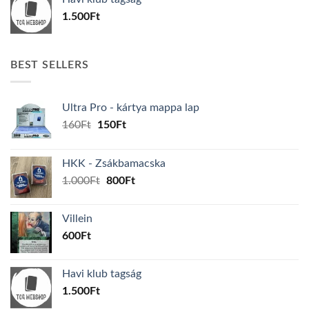
1.500
Ft
BEST SELLERS
Ultra Pro - kártya mappa lap
Original
Current
160
Ft
150
Ft
price
price
was:
is:
HKK - Zsákbamacska
160Ft.
150Ft.
Original
Current
1.000
Ft
800
Ft
price
price
was:
is:
Villein
1.000Ft.
800Ft.
600
Ft
Havi klub tagság
1.500
Ft