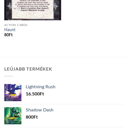
ACTION CARDS
Haunt
80
Ft
LEÚJABB TERMÉKEK
Lightning Rush
16.500
Ft
Shadow Dash
800
Ft