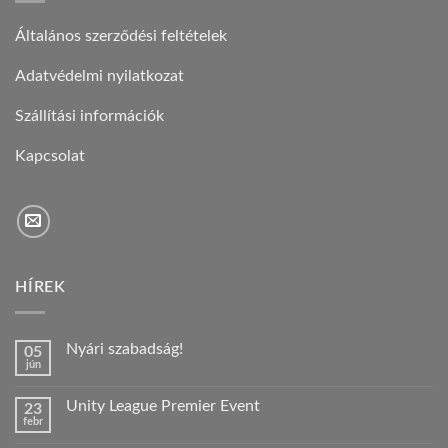
Általános szerződési feltételek
Adatvédelmi nyilatkozat
Szállítási információk
Kapcsolat
HÍREK
Nyári szabadság!
05
jún
Nincs
hozzászólás
a(z)
Unity League Premier Event
23
Nyári
febr
szabadság!
Nincs
bejegyzéshez
hozzászólás