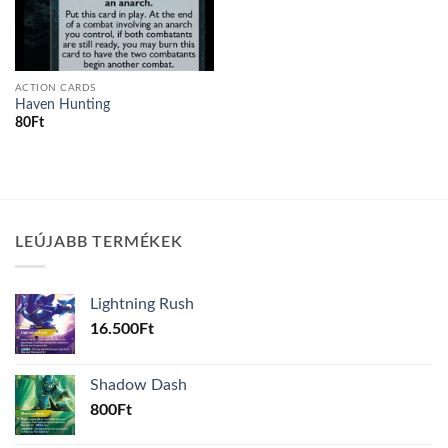
ACTION CARDS
Haven Hunting
80
Ft
LEÚJABB TERMÉKEK
Lightning Rush
16.500
Ft
Shadow Dash
800
Ft