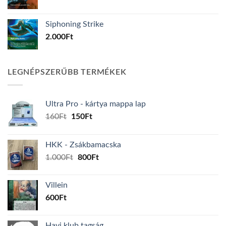
Siphoning Strike
2.000
Ft
LEGNÉPSZERŰBB TERMÉKEK
Ultra Pro - kártya mappa lap
Original
Current
160
Ft
150
Ft
price
price
was:
is:
HKK - Zsákbamacska
160Ft.
150Ft.
Original
Current
1.000
Ft
800
Ft
price
price
was:
is:
Villein
1.000Ft.
800Ft.
600
Ft
Havi klub tagság