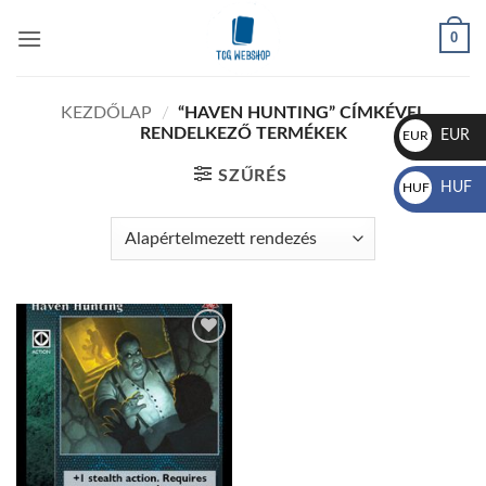
Skip
0
to
content
KEZDŐLAP
/
“HAVEN HUNTING” CÍMKÉVEL
RENDELKEZŐ TERMÉKEK
EUR
EUR
€
SZŰRÉS
HUF
HUF
Ft
Add to
wishlist