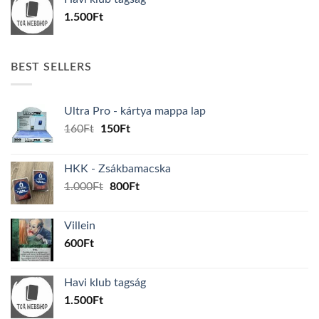
1.500
Ft
BEST SELLERS
Ultra Pro - kártya mappa lap
Original
Current
160
Ft
150
Ft
price
price
was:
is:
HKK - Zsákbamacska
160Ft.
150Ft.
Original
Current
1.000
Ft
800
Ft
price
price
was:
is:
Villein
1.000Ft.
800Ft.
600
Ft
Havi klub tagság
1.500
Ft