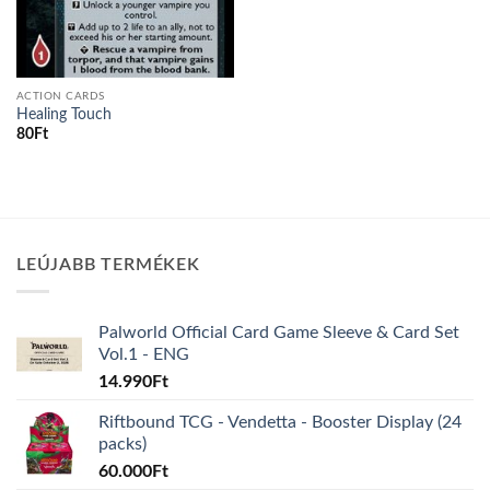
ACTION CARDS
Healing Touch
80
Ft
LEÚJABB TERMÉKEK
Palworld Official Card Game Sleeve & Card Set
Vol.1 - ENG
14.990
Ft
Riftbound TCG - Vendetta - Booster Display (24
packs)
60.000
Ft