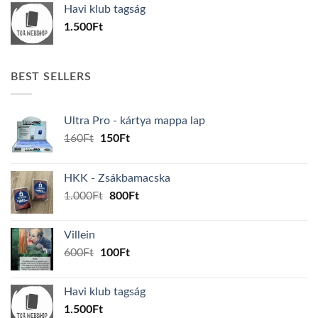
Havi klub tagság
600Ft.
100Ft.
1.500
Ft
BEST SELLERS
Ultra Pro - kártya mappa lap
Original
Current
160
Ft
150
Ft
price
price
was:
is:
HKK - Zsákbamacska
160Ft.
150Ft.
Original
Current
1.000
Ft
800
Ft
price
price
was:
is:
Villein
1.000Ft.
800Ft.
Original
Current
600
Ft
100
Ft
price
price
was:
is:
Havi klub tagság
600Ft.
100Ft.
1.500
Ft