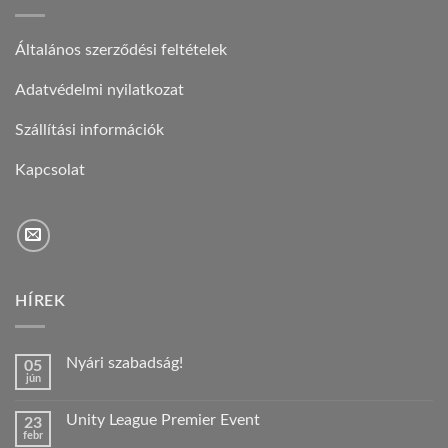
Általános szerződési feltételek
Adatvédelmi nyilatkozat
Szállítási információk
Kapcsolat
HÍREK
Nyári szabadság!
05
jún
Nincs
hozzászólás
a(z)
Unity League Premier Event
23
Nyári
febr
szabadság!
Nincs