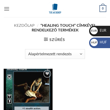
Skip
0
to
content
KEZDŐLAP
/
“HEALING TOUCH” CÍMKÉVEL
RENDELKEZŐ TERMÉKEK
EUR
EUR
€
SZŰRÉS
HUF
HUF
Ft
Add to
wishlist