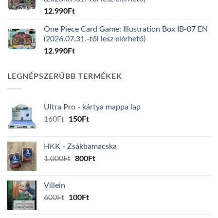
12.990
Ft
One Piece Card Game: Illustration Box IB-07 EN
(2026.07.31.-től lesz elérhető)
12.990
Ft
LEGNÉPSZERŰBB TERMÉKEK
Ultra Pro - kártya mappa lap
Original
Current
160
Ft
150
Ft
price
price
was:
is:
HKK - Zsákbamacska
160Ft.
150Ft.
Original
Current
1.000
Ft
800
Ft
price
price
was:
is:
Villein
1.000Ft.
800Ft.
Original
Current
600
Ft
100
Ft
price
price
was:
is: