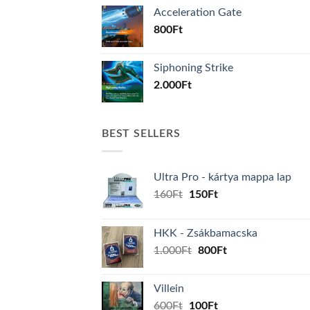
Acceleration Gate
800
Ft
Siphoning Strike
2.000
Ft
BEST SELLERS
Ultra Pro - kártya mappa lap
Original
Current
160
Ft
150
Ft
price
price
was:
is:
HKK - Zsákbamacska
160Ft.
150Ft.
Original
Current
1.000
Ft
800
Ft
price
price
was:
is:
Villein
1.000Ft.
800Ft.
Original
Current
600
Ft
100
Ft