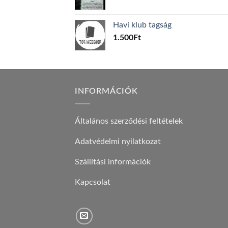
price
price
was:
is:
Havi klub tagság
600Ft.
100Ft.
1.500
Ft
INFORMÁCIÓK
Általános szerződési feltételek
Adatvédelmi nyilatkozat
Szállítási információk
Kapcsolat