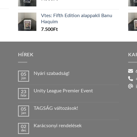
Vtes: Fifth Edition alappakli Banu
Haquim
7.500
Ft
HÍREK
KA
6
Nyári szabadság!
05
jún
+
Nincs
hozzászólás
i
a(z)
Unity League Premier Event
23
Nyári
febr
szabadság!
Nincs
bejegyzéshez
hozzászólás
a(z)
TAGSÁG változások!
05
Unity
jan
League
Nincs
Premier
hozzászólás
Event
a(z)
bejegyzéshez
Karácsonyi rendelések
02
TAGSÁG
dec
változások!
Nincs
bejegyzéshez
hozzászólás