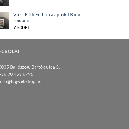
Vtes: Fifth Edition alappakli Banu
Haquim
7.500
Ft
PCSOLAT
035 Ballószög, Bartók utca 5.
36 70 453 6796
nfo@tcgwebshop.hu