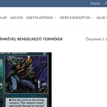
Főoldal
F
ŐLAP
AKCIÓK
KÁRTYAJÁTÉKOK
JÁTÉK KIEGÉSZÍTŐK
KLUB 
Összesen 1 t
CÍMKÉVEL RENDELKEZŐ TERMÉKEK
Add to
wishlist