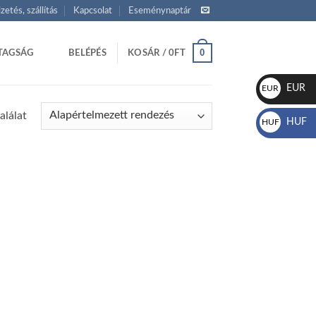
izetés, szállítás
Kapcsolat
Eseménynaptár
0
TAGSÁG
BELÉPÉS
KOSÁR /
0
FT
EUR
EUR
€
alálat
HUF
HUF
Ft