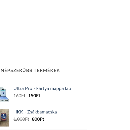
GNÉPSZERŰBB TERMÉKEK
Ultra Pro - kártya mappa lap
Original
Current
160
Ft
150
Ft
price
price
was:
is:
HKK - Zsákbamacska
160Ft.
150Ft.
Original
Current
1.000
Ft
800
Ft
price
price