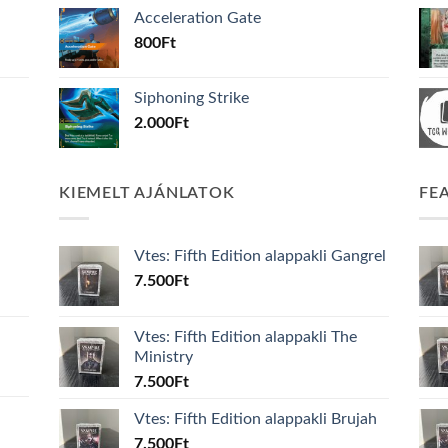
Acceleration Gate
800
Ft
Siphoning Strike
2.000
Ft
KIEMELT AJÁNLATOK
FE
Vtes: Fifth Edition alappakli Gangrel
7.500
Ft
Vtes: Fifth Edition alappakli The
Ministry
7.500
Ft
Vtes: Fifth Edition alappakli Brujah
7.500
Ft