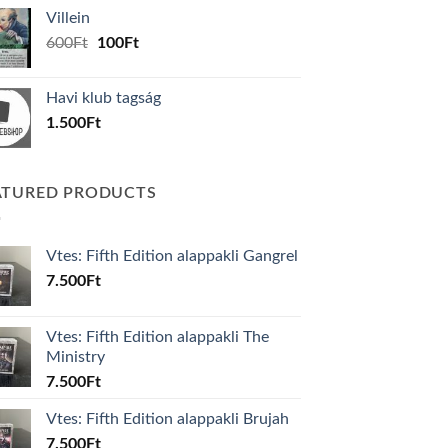
was:
is:
Villein
1.000Ft.
800Ft.
Original
Current
600
Ft
100
Ft
price
price
was:
is:
Havi klub tagság
600Ft.
100Ft.
1.500
Ft
ATURED PRODUCTS
Vtes: Fifth Edition alappakli Gangrel
7.500
Ft
Vtes: Fifth Edition alappakli The
Ministry
7.500
Ft
Vtes: Fifth Edition alappakli Brujah
7.500
Ft