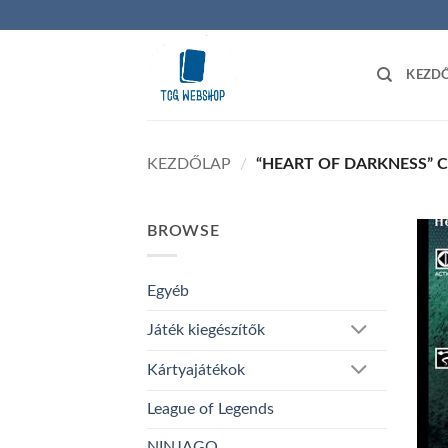
Skip
to
content
KEZD
KEZDŐLAP
/
“HEART OF DARKNESS” 
BROWSE
Egyéb
Játék kiegészítők
Kártyajátékok
League of Legends
NINJAGO