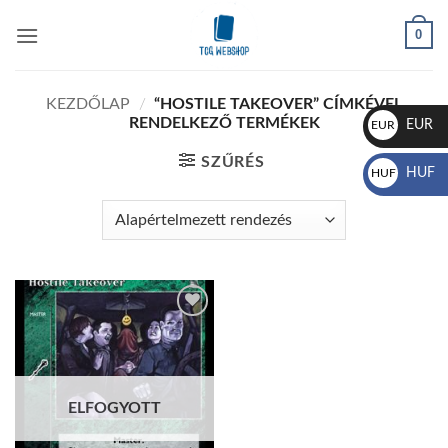
Skip
0
to
content
KEZDŐLAP
/
“HOSTILE TAKEOVER” CÍMKÉVEL
RENDELKEZŐ TERMÉKEK
EUR
EUR
€
SZŰRÉS
HUF
HUF
Ft
Add to
wishlist
ELFOGYOTT