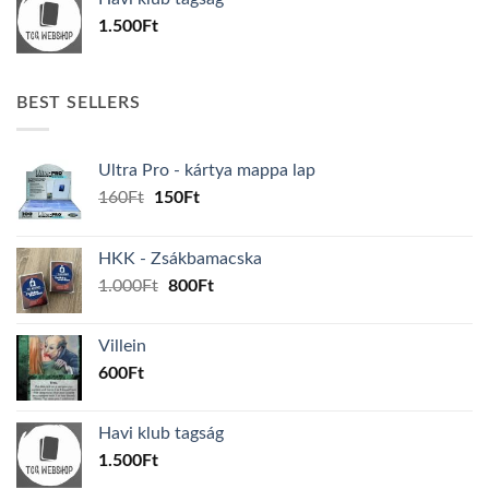
1.500
Ft
BEST SELLERS
Ultra Pro - kártya mappa lap
Original
Current
160
Ft
150
Ft
price
price
was:
is:
HKK - Zsákbamacska
160Ft.
150Ft.
Original
Current
1.000
Ft
800
Ft
price
price
was:
is:
Villein
1.000Ft.
800Ft.
600
Ft
Havi klub tagság
1.500
Ft