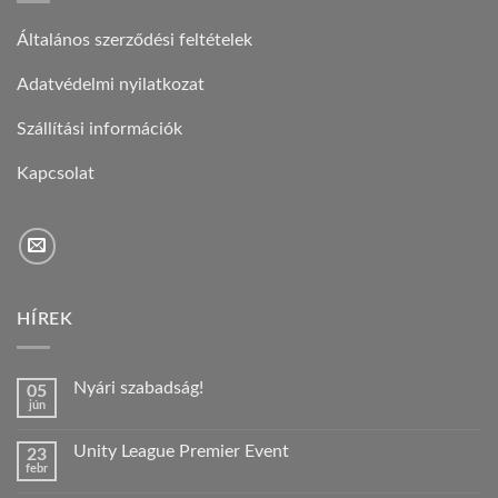
Általános szerződési feltételek
Adatvédelmi nyilatkozat
Szállítási információk
Kapcsolat
HÍREK
Nyári szabadság!
05
jún
Nincs
hozzászólás
a(z)
Unity League Premier Event
23
Nyári
febr
szabadság!
Nincs
bejegyzéshez
hozzászólás