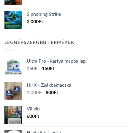
Siphoning Strike
2.000
Ft
LEGNÉPSZERŰBB TERMÉKEK
Ultra Pro - kártya mappa lap
Original
Current
160
Ft
150
Ft
price
price
was:
is:
HKK - Zsákbamacska
160Ft.
150Ft.
Original
Current
1.000
Ft
800
Ft
price
price
was:
is:
Villein
1.000Ft.
800Ft.
600
Ft
Havi klub tagság