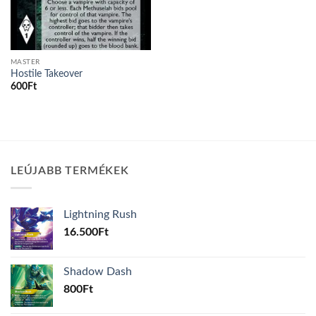
MASTER
Hostile Takeover
600
Ft
LEÚJABB TERMÉKEK
Lightning Rush
16.500
Ft
Shadow Dash
800
Ft