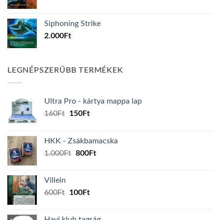
Siphoning Strike
2.000
Ft
LEGNÉPSZERŰBB TERMÉKEK
Ultra Pro - kártya mappa lap
Original
Current
160
Ft
150
Ft
price
price
was:
is:
HKK - Zsákbamacska
160Ft.
150Ft.
Original
Current
1.000
Ft
800
Ft
price
price
was:
is:
Villein
1.000Ft.
800Ft.
Original
Current
600
Ft
100
Ft
price
price
was:
is:
Havi klub tagság