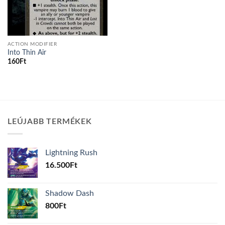
ACTION MODIFIER
Into Thin Air
160
Ft
LEÚJABB TERMÉKEK
Lightning Rush
16.500
Ft
Shadow Dash
800
Ft