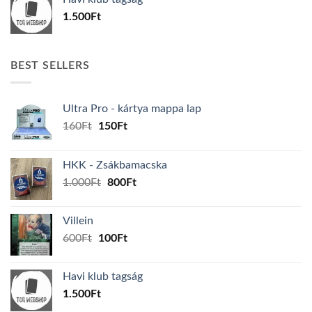
600Ft.
100Ft.
1.500
Ft
BEST SELLERS
Ultra Pro - kártya mappa lap
Original
Current
160
Ft
150
Ft
price
price
was:
is:
HKK - Zsákbamacska
160Ft.
150Ft.
Original
Current
1.000
Ft
800
Ft
price
price
was:
is:
Villein
1.000Ft.
800Ft.
Original
Current
600
Ft
100
Ft
price
price
was:
is:
Havi klub tagság
600Ft.
100Ft.
1.500
Ft