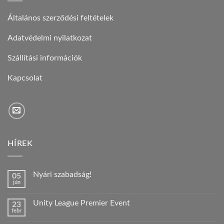
Általános szerződési feltételek
Adatvédelmi nyilatkozat
Szállítási információk
Kapcsolat
HÍREK
Nyári szabadság!
05
jún
Nincs
hozzászólás
a(z)
Unity League Premier Event
23
Nyári
febr
szabadság!
Nincs
bejegyzéshez
hozzászólás