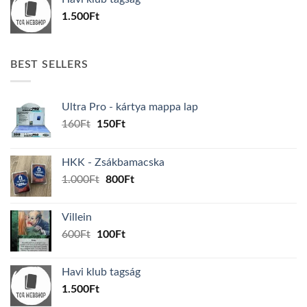
600Ft.
100Ft.
1.500
Ft
BEST SELLERS
Ultra Pro - kártya mappa lap
Original
Current
160
Ft
150
Ft
price
price
was:
is:
HKK - Zsákbamacska
160Ft.
150Ft.
Original
Current
1.000
Ft
800
Ft
price
price
was:
is:
Villein
1.000Ft.
800Ft.
Original
Current
600
Ft
100
Ft
price
price
was:
is:
Havi klub tagság
600Ft.
100Ft.
1.500
Ft