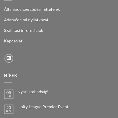
Általános szerződési feltételek
Adatvédelmi nyilatkozat
Szállítási információk
Kapcsolat
HÍREK
Nyári szabadság!
05
jún
Nincs
hozzászólás
a(z)
Unity League Premier Event
23
Nyári
febr
szabadság!
Nincs
bejegyzéshez
hozzászólás