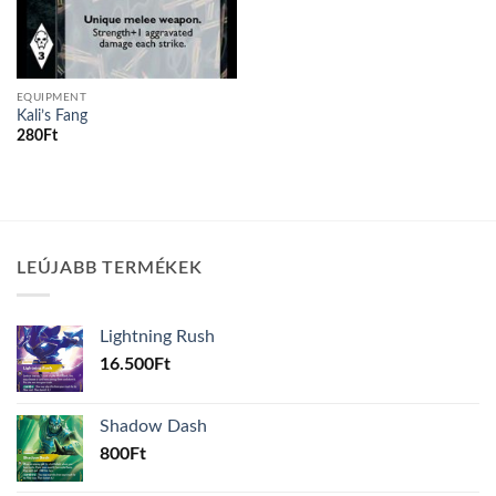
EQUIPMENT
Kali’s Fang
280
Ft
LEÚJABB TERMÉKEK
Lightning Rush
16.500
Ft
Shadow Dash
800
Ft