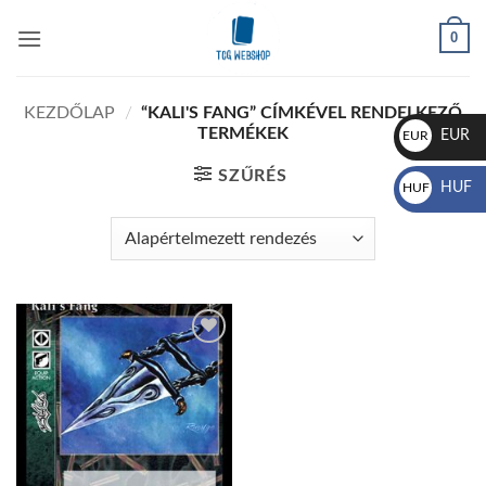
Skip
0
to
content
KEZDŐLAP
/
“KALI'S FANG” CÍMKÉVEL RENDELKEZŐ
TERMÉKEK
EUR
EUR
€
SZŰRÉS
HUF
HUF
Ft
Add to
wishlist