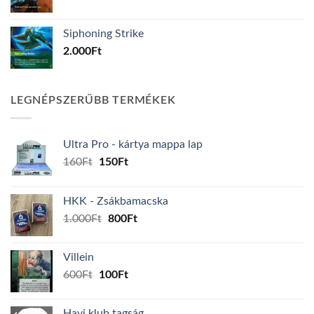
Siphoning Strike
2.000
Ft
LEGNÉPSZERŰBB TERMÉKEK
Ultra Pro - kártya mappa lap
Original
Current
160
Ft
150
Ft
price
price
was:
is:
HKK - Zsákbamacska
160Ft.
150Ft.
Original
Current
1.000
Ft
800
Ft
price
price
was:
is:
Villein
1.000Ft.
800Ft.
Original
Current
600
Ft
100
Ft
price
price
was:
is:
Havi klub tagság