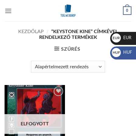
Skip
0
to
content
KEZDŐLAP
/
“KEYSTONE KINE” CÍMKÉVEL
RENDELKEZŐ TERMÉKEK
EUR
EUR
€
SZŰRÉS
HUF
HUF
Ft
Add to
wishlist
ELFOGYOTT