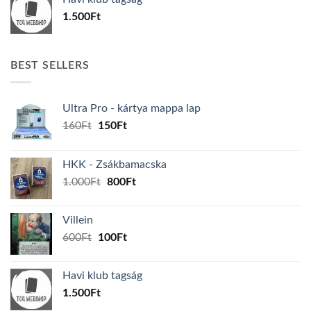
600Ft.
100Ft.
1.500
Ft
BEST SELLERS
Ultra Pro - kártya mappa lap
Original
Current
160
Ft
150
Ft
price
price
was:
is:
HKK - Zsákbamacska
160Ft.
150Ft.
Original
Current
1.000
Ft
800
Ft
price
price
was:
is:
Villein
1.000Ft.
800Ft.
Original
Current
600
Ft
100
Ft
price
price
was:
is:
Havi klub tagság
600Ft.
100Ft.
1.500
Ft