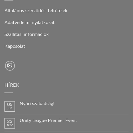
Általános szerződési feltételek
Adatvédelmi nyilatkozat
Szállítási információk
Kapcsolat
HÍREK
Nyári szabadság!
05
jún
Nincs
hozzászólás
a(z)
Unity League Premier Event
23
Nyári
febr
szabadság!
Nincs
bejegyzéshez
hozzászólás