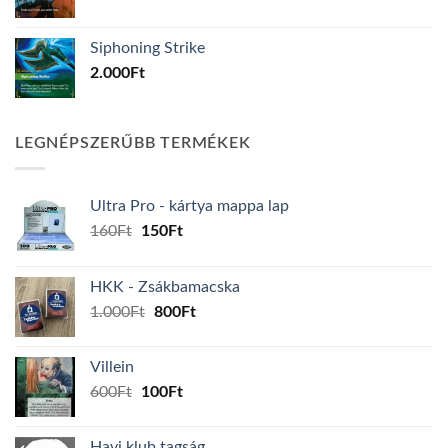
Siphoning Strike
2.000
Ft
LEGNÉPSZERŰBB TERMÉKEK
Ultra Pro - kártya mappa lap
Original
Current
160
Ft
150
Ft
price
price
was:
is:
HKK - Zsákbamacska
160Ft.
150Ft.
Original
Current
1.000
Ft
800
Ft
price
price
was:
is:
Villein
1.000Ft.
800Ft.
Original
Current
600
Ft
100
Ft
price
price
was:
is:
Havi klub tagság