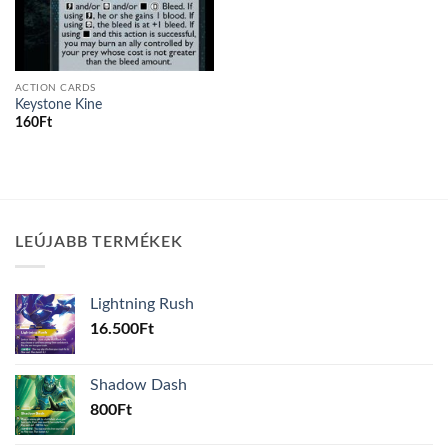
ACTION CARDS
Keystone Kine
160
Ft
LEÚJABB TERMÉKEK
Lightning Rush
16.500
Ft
Shadow Dash
800
Ft