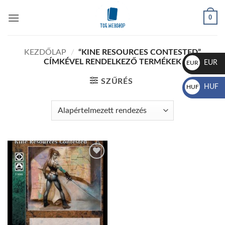
Skip
0
to
content
KEZDŐLAP
/
“KINE RESOURCES CONTESTED”
CÍMKÉVEL RENDELKEZŐ TERMÉKEK
EUR
EUR
€
SZŰRÉS
HUF
HUF
Ft
Add to
wishlist