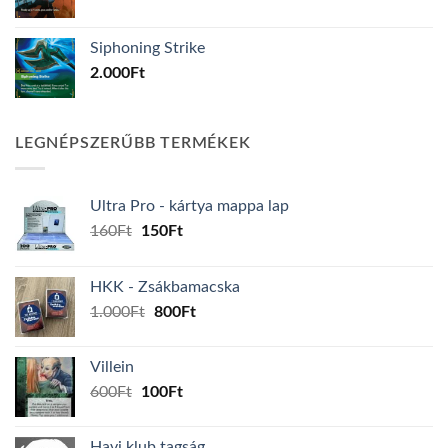
Siphoning Strike
2.000
Ft
LEGNÉPSZERŰBB TERMÉKEK
Ultra Pro - kártya mappa lap
Original
Current
160
Ft
150
Ft
price
price
was:
is:
HKK - Zsákbamacska
160Ft.
150Ft.
Original
Current
1.000
Ft
800
Ft
price
price
was:
is:
Villein
1.000Ft.
800Ft.
Original
Current
600
Ft
100
Ft
price
price
was:
is:
Havi klub tagság