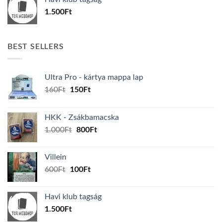
600Ft.
100Ft.
1.500
Ft
BEST SELLERS
Ultra Pro - kártya mappa lap
Original
Current
160
Ft
150
Ft
price
price
was:
is:
HKK - Zsákbamacska
160Ft.
150Ft.
Original
Current
1.000
Ft
800
Ft
price
price
was:
is:
Villein
1.000Ft.
800Ft.
Original
Current
600
Ft
100
Ft
price
price
was:
is:
Havi klub tagság
600Ft.
100Ft.
1.500
Ft