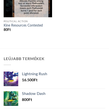
POLITICAL ACTION
Kine Resources Contested
80
Ft
LEÚJABB TERMÉKEK
Lightning Rush
16.500
Ft
Shadow Dash
800
Ft