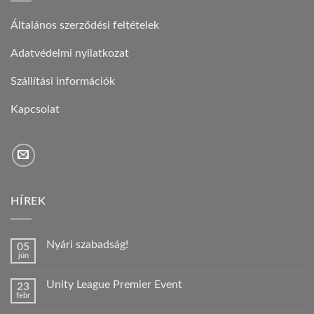
Általános szerződési feltételek
Adatvédelmi nyilatkozat
Szállítási információk
Kapcsolat
HÍREK
Nyári szabadság!
05
jún
Nincs
hozzászólás
a(z)
Unity League Premier Event
23
Nyári
febr
szabadság!
Nincs
bejegyzéshez
hozzászólás