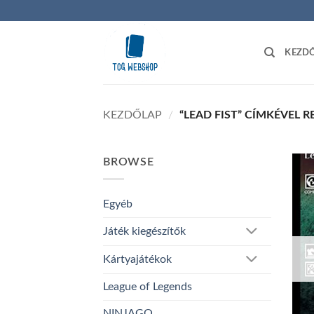
Skip
to
content
KEZD
KEZDŐLAP
/
“LEAD FIST” CÍMKÉVEL 
BROWSE
Egyéb
Játék kiegészítők
Kártyajátékok
League of Legends
NINJAGO