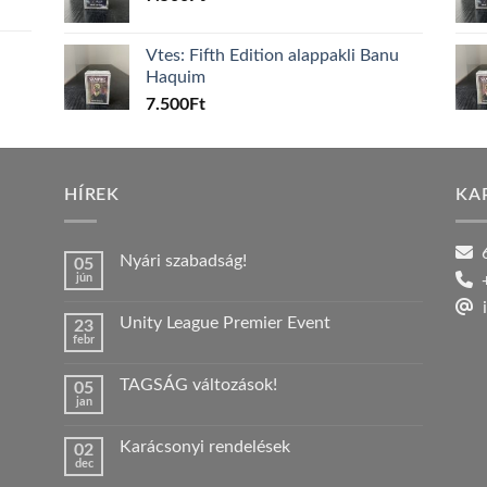
Vtes: Fifth Edition alappakli Banu
Haquim
7.500
Ft
HÍREK
KA
6
Nyári szabadság!
05
jún
+
Nincs
hozzászólás
i
a(z)
Unity League Premier Event
23
Nyári
febr
szabadság!
Nincs
bejegyzéshez
hozzászólás
a(z)
TAGSÁG változások!
05
Unity
jan
League
Nincs
Premier
hozzászólás
Event
a(z)
bejegyzéshez
Karácsonyi rendelések
02
TAGSÁG
dec
változások!
Nincs
bejegyzéshez
hozzászólás