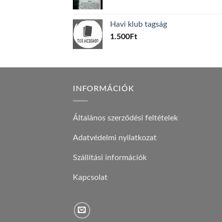
price
price
was:
is:
Havi klub tagság
600Ft.
100Ft.
1.500
Ft
INFORMÁCIÓK
Általános szerződési feltételek
Adatvédelmi nyilatkozat
Szállítási információk
Kapcsolat