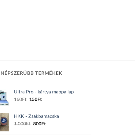
GNÉPSZERŰBB TERMÉKEK
Ultra Pro - kártya mappa lap
Original
Current
160
Ft
150
Ft
price
price
was:
is:
HKK - Zsákbamacska
160Ft.
150Ft.
Original
Current
1.000
Ft
800
Ft
price
price