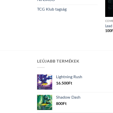
TCG Klub tagság
COM
Lead 
100
F
LEÚJABB TERMÉKEK
Lightning Rush
16.500
Ft
Shadow Dash
800
Ft