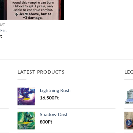
BAT
Fist
t
LATEST PRODUCTS
LE
Lightning Rush
16.500
Ft
Shadow Dash
800
Ft