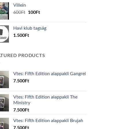
was:
is:
Villein
1.000Ft.
800Ft.
Original
Current
600
Ft
100
Ft
price
price
was:
is:
Havi klub tagság
600Ft.
100Ft.
1.500
Ft
ATURED PRODUCTS
Vtes: Fifth Edition alappakli Gangrel
7.500
Ft
Vtes: Fifth Edition alappakli The
Ministry
7.500
Ft
Vtes: Fifth Edition alappakli Brujah
7.500
Ft