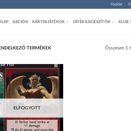
Főoldal
F
ŐLAP
AKCIÓK
KÁRTYAJÁTÉKOK
JÁTÉK KIEGÉSZÍTŐK
KLUB 
Összesen 1 t
RENDELKEZŐ TERMÉKEK
Add to
wishlist
ELFOGYOTT