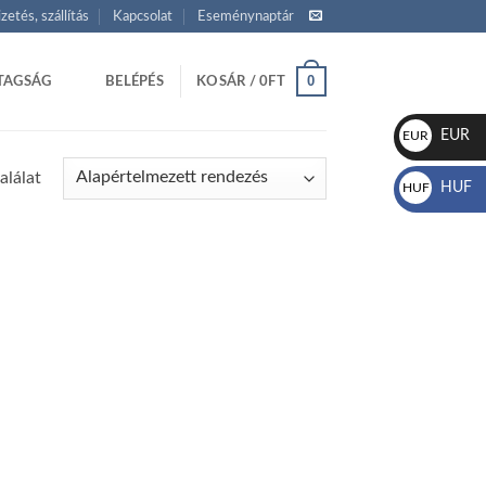
izetés, szállítás
Kapcsolat
Eseménynaptár
0
TAGSÁG
BELÉPÉS
KOSÁR /
0
FT
EUR
EUR
€
alálat
HUF
HUF
Ft