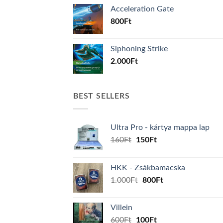
Acceleration Gate
800
Ft
Siphoning Strike
2.000
Ft
BEST SELLERS
Ultra Pro - kártya mappa lap
Original
Current
160
Ft
150
Ft
price
price
was:
is:
HKK - Zsákbamacska
160Ft.
150Ft.
Original
Current
1.000
Ft
800
Ft
price
price
was:
is:
Villein
1.000Ft.
800Ft.
Original
Current
600
Ft
100
Ft