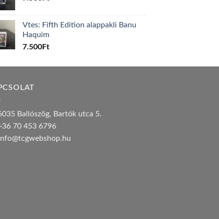
Vtes: Fifth Edition alappakli Banu
Haquim
7.500
Ft
PCSOLAT
035 Ballószög, Bartók utca 5.
36 70 453 6796
nfo@tcgwebshop.hu