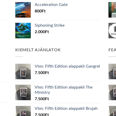
Acceleration Gate
800
Ft
Siphoning Strike
2.000
Ft
KIEMELT AJÁNLATOK
FE
Vtes: Fifth Edition alappakli Gangrel
7.500
Ft
Vtes: Fifth Edition alappakli The
Ministry
7.500
Ft
Vtes: Fifth Edition alappakli Brujah
7.500
Ft