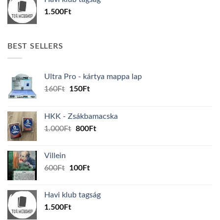
600Ft.
100Ft.
1.500
Ft
BEST SELLERS
Ultra Pro - kártya mappa lap
Original
Current
160
Ft
150
Ft
price
price
was:
is:
HKK - Zsákbamacska
160Ft.
150Ft.
Original
Current
1.000
Ft
800
Ft
price
price
was:
is:
Villein
1.000Ft.
800Ft.
Original
Current
600
Ft
100
Ft
price
price
was:
is:
Havi klub tagság
600Ft.
100Ft.
1.500
Ft