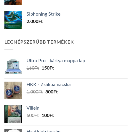
Siphoning Strike
2.000
Ft
LEGNÉPSZERŰBB TERMÉKEK
Ultra Pro - kártya mappa lap
Original
Current
160
Ft
150
Ft
price
price
was:
is:
HKK - Zsákbamacska
160Ft.
150Ft.
Original
Current
1.000
Ft
800
Ft
price
price
was:
is:
Villein
1.000Ft.
800Ft.
Original
Current
600
Ft
100
Ft
price
price
was:
is:
Havi klub tagság