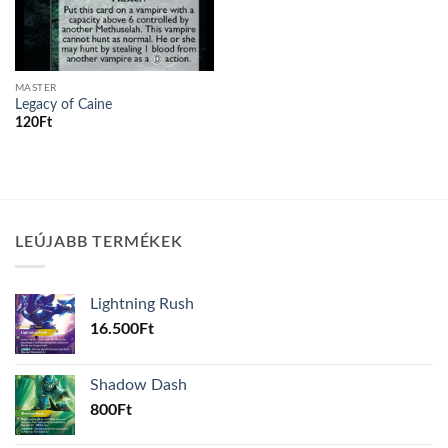
MASTER
Legacy of Caine
120
Ft
LEÚJABB TERMÉKEK
Lightning Rush
16.500
Ft
Shadow Dash
800
Ft