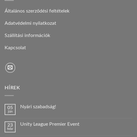
Általános szerződési feltételek
Adatvédelmi nyilatkozat
Szállítási információk
Kapcsolat
HÍREK
Nyári szabadság!
05
jún
Nincs
hozzászólás
a(z)
Unity League Premier Event
23
Nyári
febr
szabadság!
Nincs
bejegyzéshez
hozzászólás