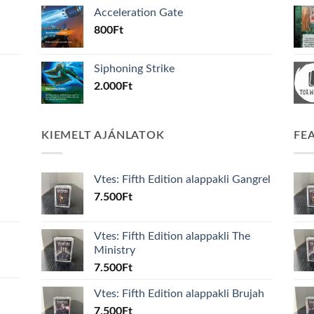
Acceleration Gate
800
Ft
Siphoning Strike
2.000
Ft
KIEMELT AJÁNLATOK
FE
Vtes: Fifth Edition alappakli Gangrel
7.500
Ft
Vtes: Fifth Edition alappakli The
Ministry
7.500
Ft
Vtes: Fifth Edition alappakli Brujah
7.500
Ft