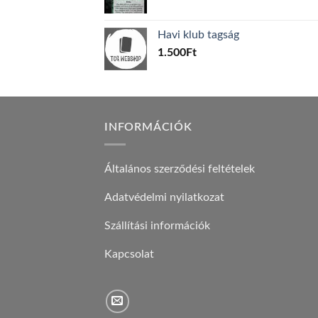
price
price
was:
is:
Havi klub tagság
600Ft.
100Ft.
1.500
Ft
INFORMÁCIÓK
Általános szerződési feltételek
Adatvédelmi nyilatkozat
Szállítási információk
Kapcsolat