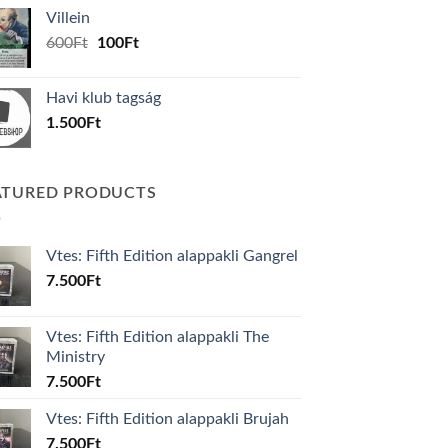
was:
is:
Villein
1.000Ft.
800Ft.
Original
Current
600
Ft
100
Ft
price
price
was:
is:
Havi klub tagság
600Ft.
100Ft.
1.500
Ft
ATURED PRODUCTS
Vtes: Fifth Edition alappakli Gangrel
7.500
Ft
Vtes: Fifth Edition alappakli The
Ministry
7.500
Ft
Vtes: Fifth Edition alappakli Brujah
7.500
Ft