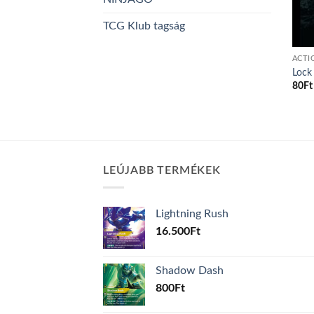
TCG Klub tagság
ACTI
Lock
80
Ft
LEÚJABB TERMÉKEK
Lightning Rush
16.500
Ft
Shadow Dash
800
Ft