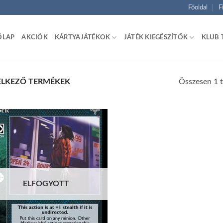
Főoldal
F
ŐLAP
AKCIÓK
KÁRTYAJÁTÉKOK
JÁTÉK KIEGÉSZÍTŐK
KLUB 
Összesen 1 t
ELKEZŐ TERMÉKEK
Add to
wishlist
ELFOGYOTT