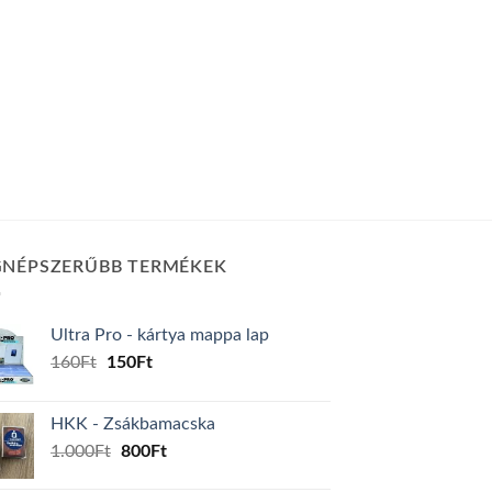
GNÉPSZERŰBB TERMÉKEK
Ultra Pro - kártya mappa lap
Original
Current
160
Ft
150
Ft
price
price
was:
is:
HKK - Zsákbamacska
160Ft.
150Ft.
Original
Current
1.000
Ft
800
Ft
price
price