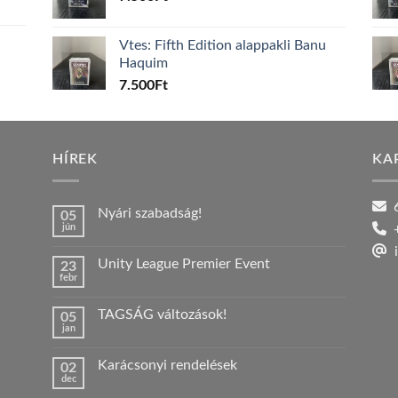
Vtes: Fifth Edition alappakli Banu
Haquim
7.500
Ft
HÍREK
KA
6
Nyári szabadság!
05
jún
+
Nincs
hozzászólás
i
a(z)
Unity League Premier Event
23
Nyári
febr
szabadság!
Nincs
bejegyzéshez
hozzászólás
a(z)
TAGSÁG változások!
05
Unity
jan
League
Nincs
Premier
hozzászólás
Event
a(z)
bejegyzéshez
Karácsonyi rendelések
02
TAGSÁG
dec
változások!
Nincs
bejegyzéshez
hozzászólás