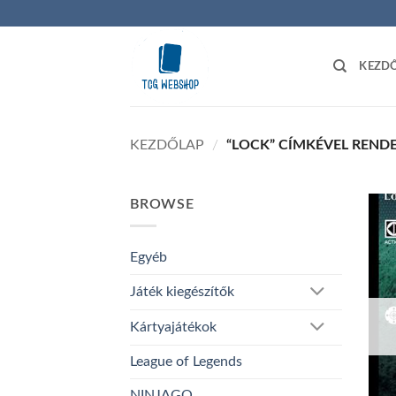
Skip
to
content
KEZD
KEZDŐLAP
/
“LOCK” CÍMKÉVEL REND
BROWSE
Egyéb
Játék kiegészítők
Kártyajátékok
League of Legends
NINJAGO