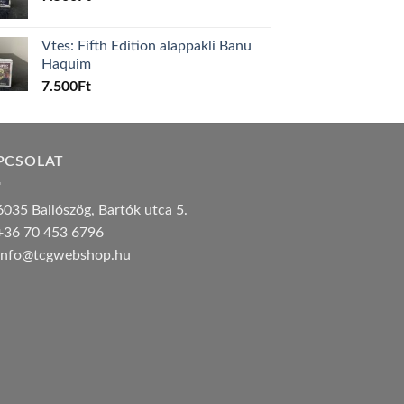
Vtes: Fifth Edition alappakli Banu
Haquim
7.500
Ft
PCSOLAT
035 Ballószög, Bartók utca 5.
36 70 453 6796
nfo@tcgwebshop.hu