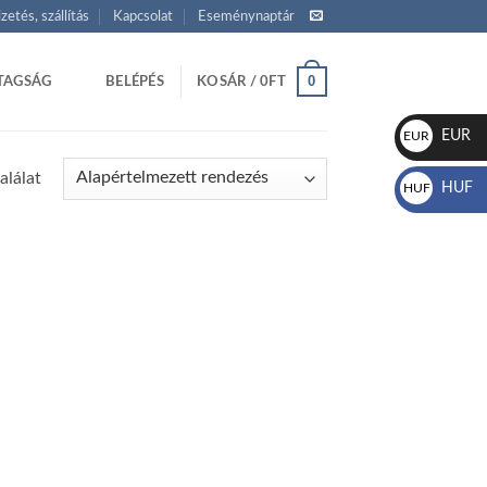
izetés, szállítás
Kapcsolat
Eseménynaptár
0
TAGSÁG
BELÉPÉS
KOSÁR /
0
FT
EUR
EUR
€
alálat
HUF
HUF
Ft