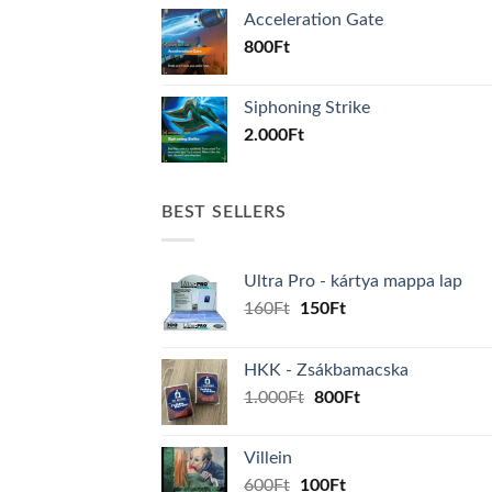
Acceleration Gate
800
Ft
Siphoning Strike
2.000
Ft
BEST SELLERS
Ultra Pro - kártya mappa lap
Original
Current
160
Ft
150
Ft
price
price
was:
is:
HKK - Zsákbamacska
160Ft.
150Ft.
Original
Current
1.000
Ft
800
Ft
price
price
was:
is:
Villein
1.000Ft.
800Ft.
Original
Current
600
Ft
100
Ft