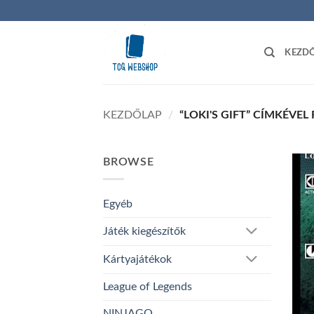
Skip
to
content
KEZD
KEZDŐLAP
/
“LOKI'S GIFT” CÍMKÉVE
BROWSE
Egyéb
Játék kiegészítők
Kártyajátékok
League of Legends
NINJAGO