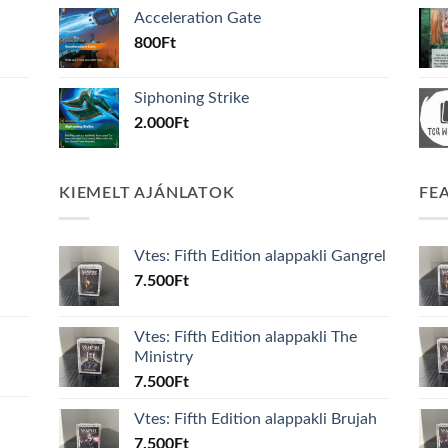
Acceleration Gate
800
Ft
Siphoning Strike
2.000
Ft
KIEMELT AJÁNLATOK
FE
Vtes: Fifth Edition alappakli Gangrel
7.500
Ft
Vtes: Fifth Edition alappakli The
Ministry
7.500
Ft
Vtes: Fifth Edition alappakli Brujah
7.500
Ft