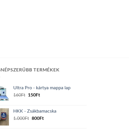
GNÉPSZERŰBB TERMÉKEK
Ultra Pro - kártya mappa lap
Original
Current
160
Ft
150
Ft
price
price
was:
is:
HKK - Zsákbamacska
160Ft.
150Ft.
Original
Current
1.000
Ft
800
Ft
price
price