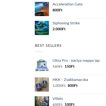
Acceleration Gate
800
Ft
Siphoning Strike
2.000
Ft
BEST SELLERS
Ultra Pro - kártya mappa lap
Original
Current
160
Ft
150
Ft
price
price
was:
is:
HKK - Zsákbamacska
160Ft.
150Ft.
Original
Current
1.000
Ft
800
Ft
price
price
was:
is:
Villein
1.000Ft.
800Ft.
Original
Current
600
Ft
100
Ft