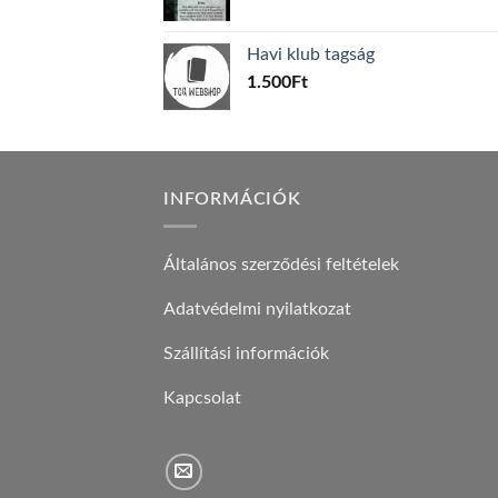
price
price
was:
is:
Havi klub tagság
600Ft.
100Ft.
1.500
Ft
INFORMÁCIÓK
Általános szerződési feltételek
Adatvédelmi nyilatkozat
Szállítási információk
Kapcsolat