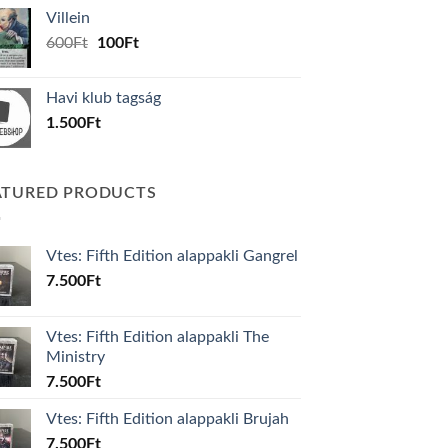
was:
is:
Villein
1.000Ft.
800Ft.
Original
Current
600
Ft
100
Ft
price
price
was:
is:
Havi klub tagság
600Ft.
100Ft.
1.500
Ft
ATURED PRODUCTS
Vtes: Fifth Edition alappakli Gangrel
7.500
Ft
Vtes: Fifth Edition alappakli The
Ministry
7.500
Ft
Vtes: Fifth Edition alappakli Brujah
7.500
Ft