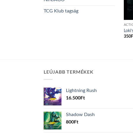
TCG Klub tagság
ACTI
Loki’
350
F
LEÚJABB TERMÉKEK
Lightning Rush
16.500
Ft
Shadow Dash
800
Ft