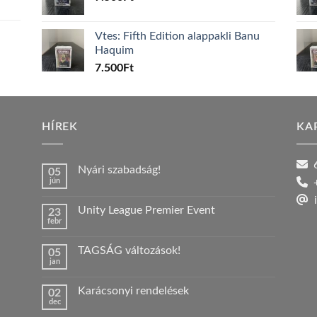
Vtes: Fifth Edition alappakli Banu
Haquim
7.500
Ft
HÍREK
KA
6
Nyári szabadság!
05
jún
+
Nincs
hozzászólás
i
a(z)
Unity League Premier Event
23
Nyári
febr
szabadság!
Nincs
bejegyzéshez
hozzászólás
a(z)
TAGSÁG változások!
05
Unity
jan
League
Nincs
Premier
hozzászólás
Event
a(z)
bejegyzéshez
Karácsonyi rendelések
02
TAGSÁG
dec
változások!
Nincs
bejegyzéshez
hozzászólás