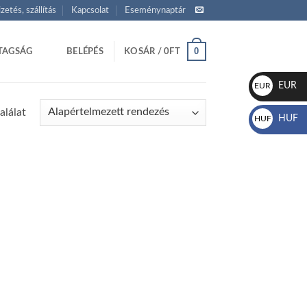
izetés, szállítás
Kapcsolat
Eseménynaptár
0
TAGSÁG
BELÉPÉS
KOSÁR /
0
FT
EUR
EUR
€
alálat
HUF
HUF
Ft