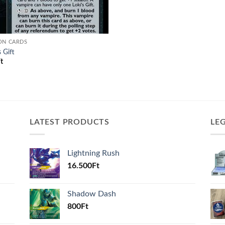
ON CARDS
s Gift
t
LATEST PRODUCTS
LE
Lightning Rush
16.500
Ft
Shadow Dash
800
Ft