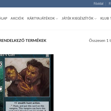
Főoldal
F
ŐLAP
AKCIÓK
KÁRTYAJÁTÉKOK
JÁTÉK KIEGÉSZÍTŐK
KLUB 
Összesen 1 t
L RENDELKEZŐ TERMÉKEK
Add to
wishlist