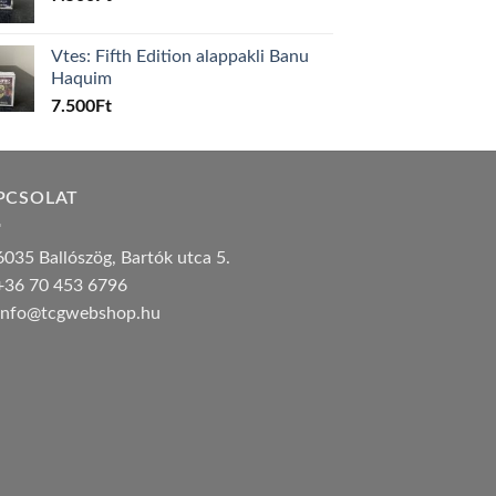
Vtes: Fifth Edition alappakli Banu
Haquim
7.500
Ft
PCSOLAT
035 Ballószög, Bartók utca 5.
36 70 453 6796
nfo@tcgwebshop.hu