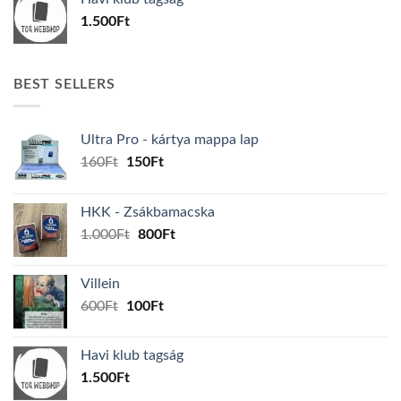
600Ft.
100Ft.
1.500
Ft
BEST SELLERS
Ultra Pro - kártya mappa lap
Original
Current
160
Ft
150
Ft
price
price
was:
is:
HKK - Zsákbamacska
160Ft.
150Ft.
Original
Current
1.000
Ft
800
Ft
price
price
was:
is:
Villein
1.000Ft.
800Ft.
Original
Current
600
Ft
100
Ft
price
price
was:
is:
Havi klub tagság
600Ft.
100Ft.
1.500
Ft