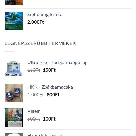
Siphoning Strike
2.000
Ft
LEGNÉPSZERŰBB TERMÉKEK
Ultra Pro - kártya mappa lap
Original
Current
160
Ft
150
Ft
price
price
was:
is:
HKK - Zsákbamacska
160Ft.
150Ft.
Original
Current
1.000
Ft
800
Ft
price
price
was:
is:
Villein
1.000Ft.
800Ft.
Original
Current
600
Ft
100
Ft
price
price
was:
is:
Havi klub tagság