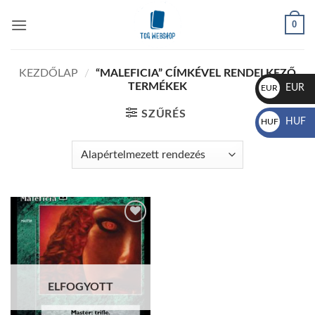
Skip
0
to
content
KEZDŐLAP
/
“MALEFICIA” CÍMKÉVEL RENDELKEZŐ
TERMÉKEK
EUR
EUR
€
SZŰRÉS
HUF
HUF
Ft
Add to
wishlist
ELFOGYOTT