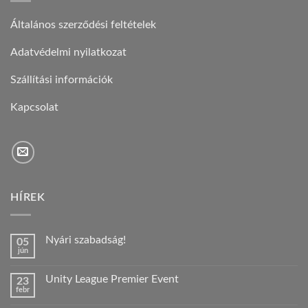
Általános szerződési feltételek
Adatvédelmi nyilatkozat
Szállítási információk
Kapcsolat
HÍREK
Nyári szabadság!
05
jún
Nincs
hozzászólás
a(z)
Unity League Premier Event
23
Nyári
febr
szabadság!
Nincs
bejegyzéshez
hozzászólás