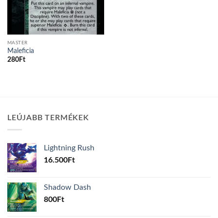
MASTER
Maleficia
280
Ft
LEÚJABB TERMÉKEK
Lightning Rush
16.500
Ft
Shadow Dash
800
Ft