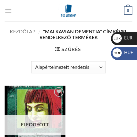
Skip
0
to
content
KEZDŐLAP
/
“MALKAVIAN DEMENTIA” CÍMKÉVEL
RENDELKEZŐ TERMÉKEK
EUR
EUR
€
SZŰRÉS
HUF
HUF
Ft
Add to
wishlist
ELFOGYOTT