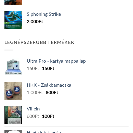
Siphoning Strike
2.000
Ft
LEGNÉPSZERŰBB TERMÉKEK
Ultra Pro - kártya mappa lap
Original
Current
160
Ft
150
Ft
price
price
was:
is:
HKK - Zsákbamacska
160Ft.
150Ft.
Original
Current
1.000
Ft
800
Ft
price
price
was:
is:
Villein
1.000Ft.
800Ft.
Original
Current
600
Ft
100
Ft
price
price
was:
is:
Havi klub tagság