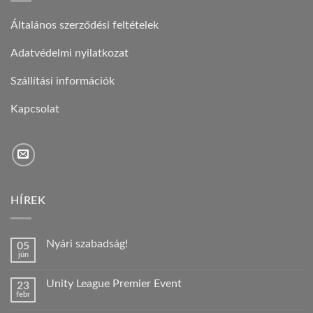
Általános szerződési feltételek
Adatvédelmi nyilatkozat
Szállítási információk
Kapcsolat
HÍREK
Nyári szabadság!
05
jún
Nincs
hozzászólás
a(z)
Unity League Premier Event
23
Nyári
febr
szabadság!
Nincs
bejegyzéshez
hozzászólás