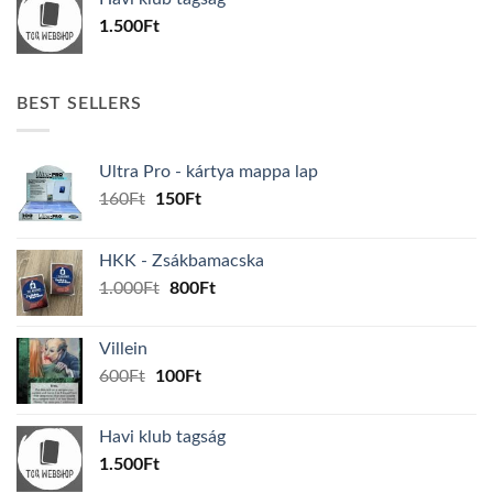
600Ft.
100Ft.
1.500
Ft
BEST SELLERS
Ultra Pro - kártya mappa lap
Original
Current
160
Ft
150
Ft
price
price
was:
is:
HKK - Zsákbamacska
160Ft.
150Ft.
Original
Current
1.000
Ft
800
Ft
price
price
was:
is:
Villein
1.000Ft.
800Ft.
Original
Current
600
Ft
100
Ft
price
price
was:
is:
Havi klub tagság
600Ft.
100Ft.
1.500
Ft