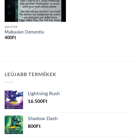
MASTER
Malkavian Dementia
400
Ft
LEÚJABB TERMÉKEK
Lightning Rush
16.500
Ft
Shadow Dash
800
Ft