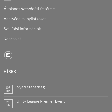
Általános szerződési feltételek
Adatvédelmi nyilatkozat
Szállítási információk
Kapcsolat
HÍREK
Nyári szabadság!
05
jún
Nincs
hozzászólás
a(z)
Unity League Premier Event
23
Nyári
febr
szabadság!
Nincs
bejegyzéshez
hozzászólás