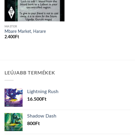
MASTER
Mbare Market, Harare
2.400
Ft
LEÚJABB TERMÉKEK
Lightning Rush
16.500
Ft
Shadow Dash
800
Ft