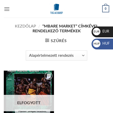
Skip
0
to
content
KEZDŐLAP
/
“MBARE MARKET” CÍMKÉVEL
RENDELKEZŐ TERMÉKEK
EUR
EUR
€
SZŰRÉS
HUF
HUF
Ft
Add to
wishlist
ELFOGYOTT