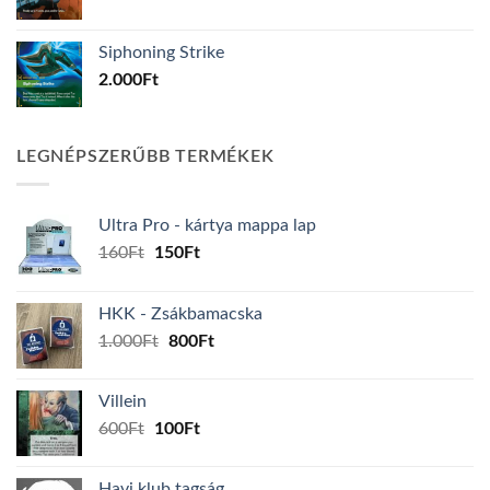
Siphoning Strike
2.000
Ft
LEGNÉPSZERŰBB TERMÉKEK
Ultra Pro - kártya mappa lap
Original
Current
160
Ft
150
Ft
price
price
was:
is:
HKK - Zsákbamacska
160Ft.
150Ft.
Original
Current
1.000
Ft
800
Ft
price
price
was:
is:
Villein
1.000Ft.
800Ft.
Original
Current
600
Ft
100
Ft
price
price
was:
is:
Havi klub tagság