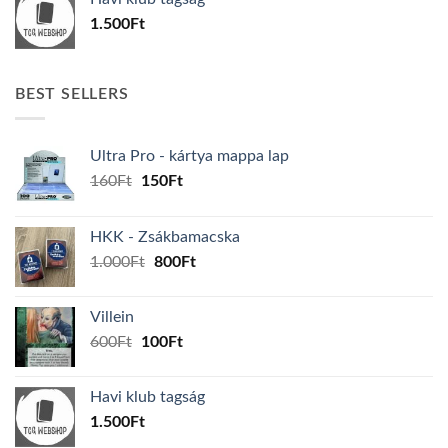
600Ft.
100Ft.
1.500
Ft
BEST SELLERS
Ultra Pro - kártya mappa lap
Original
Current
160
Ft
150
Ft
price
price
was:
is:
HKK - Zsákbamacska
160Ft.
150Ft.
Original
Current
1.000
Ft
800
Ft
price
price
was:
is:
Villein
1.000Ft.
800Ft.
Original
Current
600
Ft
100
Ft
price
price
was:
is:
Havi klub tagság
600Ft.
100Ft.
1.500
Ft