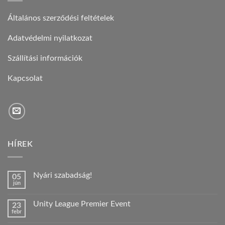
Általános szerződési feltételek
Adatvédelmi nyilatkozat
Szállítási információk
Kapcsolat
HÍREK
Nyári szabadság!
05
jún
Nincs
hozzászólás
a(z)
Unity League Premier Event
23
Nyári
febr
szabadság!
Nincs
bejegyzéshez
hozzászólás