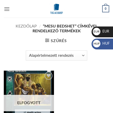
Skip
0
to
content
KEZDŐLAP
/
“MESU BEDSHET” CÍMKÉVEL
RENDELKEZŐ TERMÉKEK
EUR
EUR
€
SZŰRÉS
HUF
HUF
Ft
Add to
wishlist
ELFOGYOTT