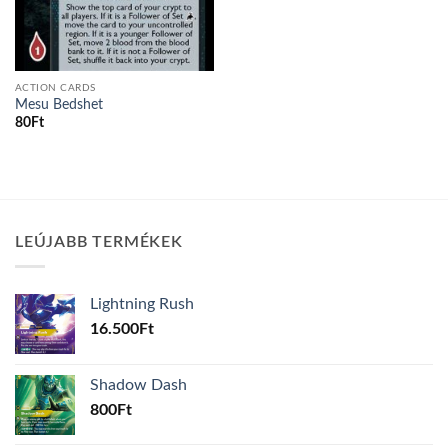
ACTION CARDS
Mesu Bedshet
80
Ft
LEÚJABB TERMÉKEK
Lightning Rush
16.500
Ft
Shadow Dash
800
Ft