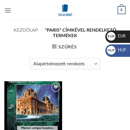
Skip
0
to
content
KEZDŐLAP
/
“PARIS” CÍMKÉVEL RENDELKEZŐ
TERMÉKEK
EUR
EUR
€
SZŰRÉS
HUF
HUF
Ft
Add to
wishlist