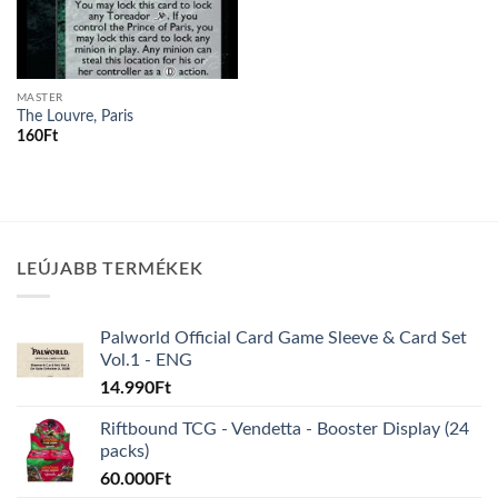
MASTER
The Louvre, Paris
160
Ft
LEÚJABB TERMÉKEK
Palworld Official Card Game Sleeve & Card Set
Vol.1 - ENG
14.990
Ft
Riftbound TCG - Vendetta - Booster Display (24
packs)
60.000
Ft