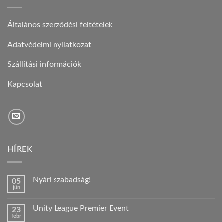
Általános szerződési feltételek
Adatvédelmi nyilatkozat
Szállítási információk
Kapcsolat
HÍREK
Nyári szabadság!
05
jún
Nincs
hozzászólás
a(z)
Unity League Premier Event
23
Nyári
febr
szabadság!
Nincs