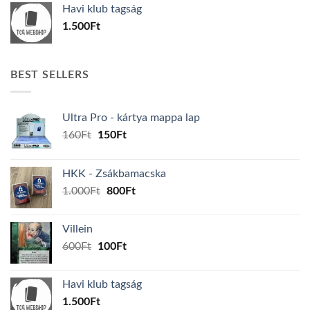
Havi klub tagság
600Ft.
100Ft.
1.500
Ft
BEST SELLERS
Ultra Pro - kártya mappa lap
Original
Current
160
Ft
150
Ft
price
price
was:
is:
HKK - Zsákbamacska
160Ft.
150Ft.
Original
Current
1.000
Ft
800
Ft
price
price
was:
is:
Villein
1.000Ft.
800Ft.
Original
Current
600
Ft
100
Ft
price
price
was:
is:
Havi klub tagság
600Ft.
100Ft.
1.500
Ft