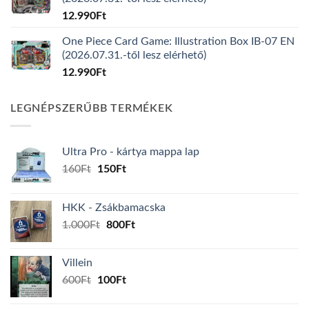
12.990
Ft
One Piece Card Game: Illustration Box IB-07 EN
(2026.07.31.-től lesz elérhető)
12.990
Ft
LEGNÉPSZERŰBB TERMÉKEK
Ultra Pro - kártya mappa lap
Original
Current
160
Ft
150
Ft
price
price
was:
is:
HKK - Zsákbamacska
160Ft.
150Ft.
Original
Current
1.000
Ft
800
Ft
price
price
was:
is:
Villein
1.000Ft.
800Ft.
Original
Current
600
Ft
100
Ft
price
price
was:
is: