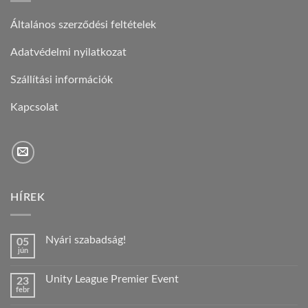
Általános szerződési feltételek
Adatvédelmi nyilatkozat
Szállítási információk
Kapcsolat
HÍREK
Nyári szabadság!
05
jún
Nincs
hozzászólás
a(z)
Unity League Premier Event
23
Nyári
febr
szabadság!
Nincs
bejegyzéshez
hozzászólás