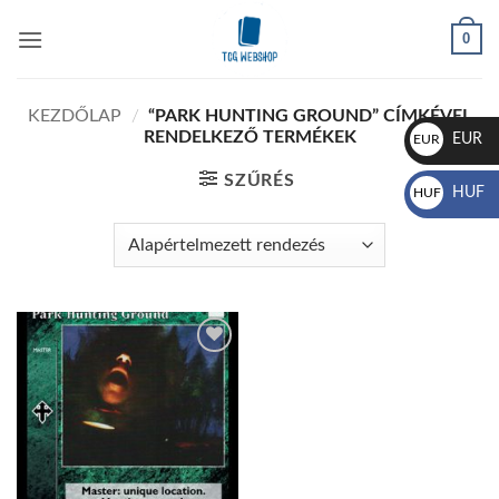
Skip
0
to
content
KEZDŐLAP
/
“PARK HUNTING GROUND” CÍMKÉVEL
RENDELKEZŐ TERMÉKEK
EUR
EUR
€
SZŰRÉS
HUF
HUF
Ft
Add to
wishlist