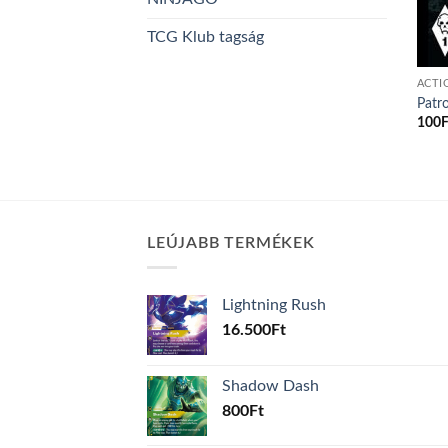
TCG Klub tagság
ACTI
Patr
100
F
LEÚJABB TERMÉKEK
Lightning Rush
16.500
Ft
Shadow Dash
800
Ft