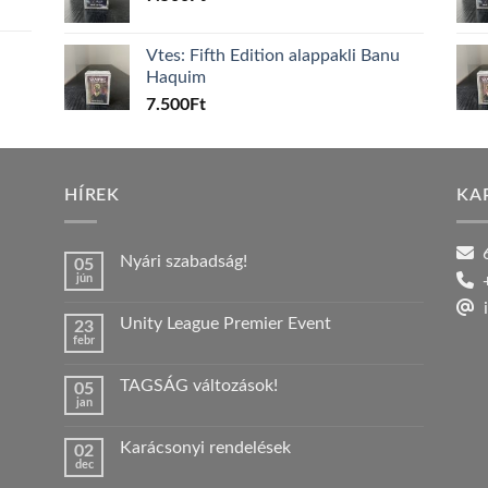
Vtes: Fifth Edition alappakli Banu
Haquim
7.500
Ft
HÍREK
KA
6
Nyári szabadság!
05
jún
+
Nincs
hozzászólás
i
a(z)
Unity League Premier Event
23
Nyári
febr
szabadság!
Nincs
bejegyzéshez
hozzászólás
a(z)
TAGSÁG változások!
05
Unity
jan
League
Nincs
Premier
hozzászólás
Event
a(z)
bejegyzéshez
Karácsonyi rendelések
02
TAGSÁG
dec
változások!
Nincs
bejegyzéshez
hozzászólás