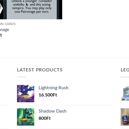
ON CARDS
onage
t
LATEST PRODUCTS
LE
Lightning Rush
16.500
Ft
Shadow Dash
800
Ft