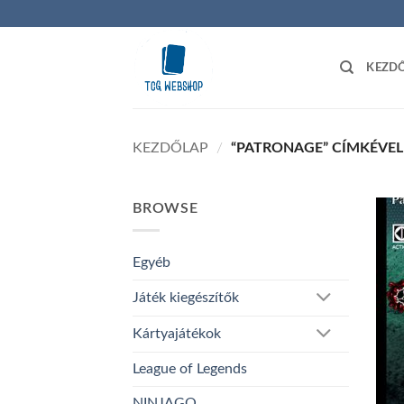
Skip
to
content
KEZD
KEZDŐLAP
/
“PATRONAGE” CÍMKÉVEL
BROWSE
Egyéb
Játék kiegészítők
Kártyajátékok
League of Legends
NINJAGO