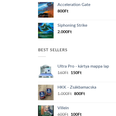
Acceleration Gate
800
Ft
Siphoning Strike
2.000
Ft
BEST SELLERS
Ultra Pro - kártya mappa lap
Original
Current
160
Ft
150
Ft
price
price
was:
is:
HKK - Zsákbamacska
160Ft.
150Ft.
Original
Current
1.000
Ft
800
Ft
price
price
was:
is:
Villein
1.000Ft.
800Ft.
Original
Current
600
Ft
100
Ft