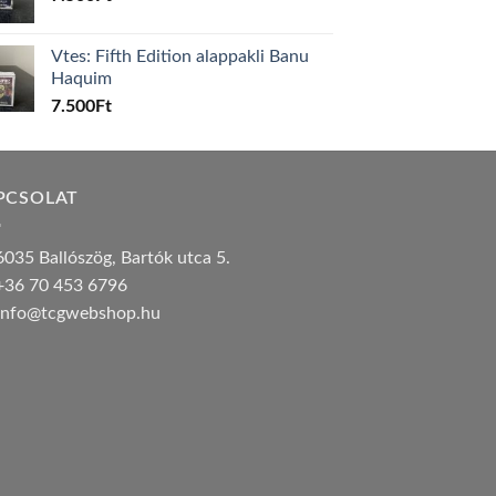
Vtes: Fifth Edition alappakli Banu
Haquim
7.500
Ft
PCSOLAT
035 Ballószög, Bartók utca 5.
36 70 453 6796
nfo@tcgwebshop.hu