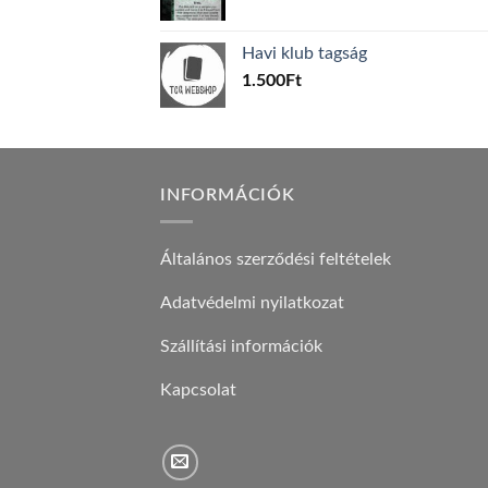
price
price
was:
is:
Havi klub tagság
600Ft.
100Ft.
1.500
Ft
INFORMÁCIÓK
Általános szerződési feltételek
Adatvédelmi nyilatkozat
Szállítási információk
Kapcsolat