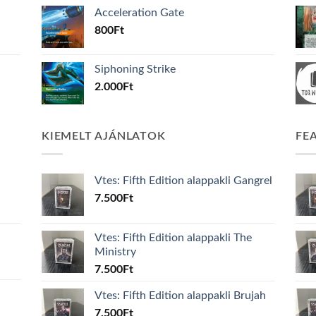
Acceleration Gate
800
Ft
Siphoning Strike
2.000
Ft
KIEMELT AJÁNLATOK
FE
Vtes: Fifth Edition alappakli Gangrel
7.500
Ft
Vtes: Fifth Edition alappakli The
Ministry
7.500
Ft
Vtes: Fifth Edition alappakli Brujah
7.500
Ft