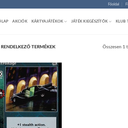
Főoldal
F
ŐLAP
AKCIÓK
KÁRTYAJÁTÉKOK
JÁTÉK KIEGÉSZÍTŐK
KLUB 
Összesen 1 t
 RENDELKEZŐ TERMÉKEK
Add to
wishlist