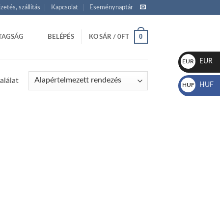
izetés, szállítás
Kapcsolat
Eseménynaptár
0
TAGSÁG
BELÉPÉS
KOSÁR /
0
FT
EUR
EUR
€
alálat
HUF
HUF
Ft