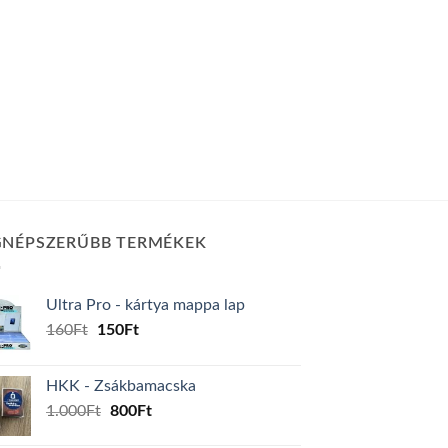
GNÉPSZERŰBB TERMÉKEK
Ultra Pro - kártya mappa lap
Original
Current
160
Ft
150
Ft
price
price
was:
is:
HKK - Zsákbamacska
160Ft.
150Ft.
Original
Current
1.000
Ft
800
Ft
price
price