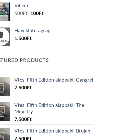
was:
is:
Villein
1.000Ft.
800Ft.
Original
Current
600
Ft
100
Ft
price
price
was:
is:
Havi klub tagság
600Ft.
100Ft.
1.500
Ft
ATURED PRODUCTS
Vtes: Fifth Edition alappakli Gangrel
7.500
Ft
Vtes: Fifth Edition alappakli The
Ministry
7.500
Ft
Vtes: Fifth Edition alappakli Brujah
7.500
Ft