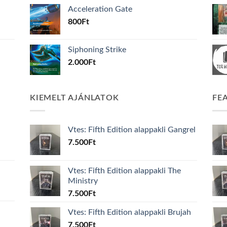
Acceleration Gate
800
Ft
Siphoning Strike
2.000
Ft
KIEMELT AJÁNLATOK
FE
Vtes: Fifth Edition alappakli Gangrel
7.500
Ft
Vtes: Fifth Edition alappakli The
Ministry
7.500
Ft
Vtes: Fifth Edition alappakli Brujah
7.500
Ft