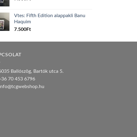
Vtes: Fifth Edition alappakli Banu
Haquim
7.500
Ft
PCSOLAT
035 Ballószög, Bartók utca 5.
36 70 453 6796
nfo@tcgwebshop.hu