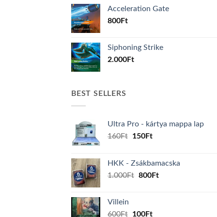
Acceleration Gate
800
Ft
Siphoning Strike
2.000
Ft
BEST SELLERS
Ultra Pro - kártya mappa lap
Original
Current
160
Ft
150
Ft
price
price
was:
is:
HKK - Zsákbamacska
160Ft.
150Ft.
Original
Current
1.000
Ft
800
Ft
price
price
was:
is:
Villein
1.000Ft.
800Ft.
Original
Current
600
Ft
100
Ft