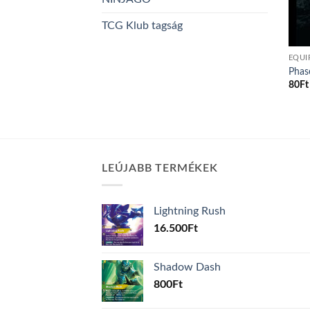
TCG Klub tagság
EQUI
Phas
80
Ft
LEÚJABB TERMÉKEK
Lightning Rush
16.500
Ft
Shadow Dash
800
Ft