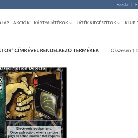
Főoldal
F
ŐLAP
AKCIÓK
KÁRTYAJÁTÉKOK
JÁTÉK KIEGÉSZÍTŐK
KLUB 
Összesen 1 t
TOR” CÍMKÉVEL RENDELKEZŐ TERMÉKEK
Add to
wishlist