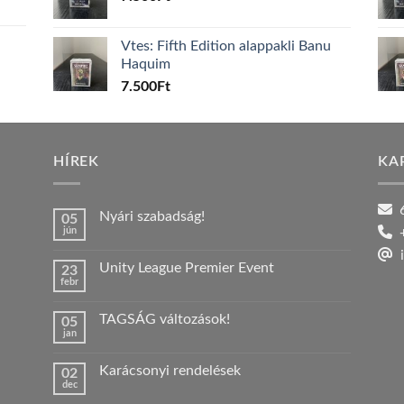
Vtes: Fifth Edition alappakli Banu
Haquim
7.500
Ft
HÍREK
KA
6
Nyári szabadság!
05
jún
+
Nincs
hozzászólás
i
a(z)
Unity League Premier Event
23
Nyári
febr
szabadság!
Nincs
bejegyzéshez
hozzászólás
a(z)
TAGSÁG változások!
05
Unity
jan
League
Nincs
Premier
hozzászólás
Event
a(z)
bejegyzéshez
Karácsonyi rendelések
02
TAGSÁG
dec
változások!
Nincs
bejegyzéshez
hozzászólás