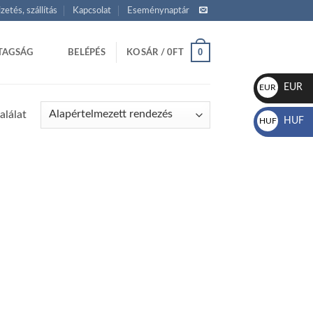
izetés, szállítás
Kapcsolat
Eseménynaptár
0
TAGSÁG
BELÉPÉS
KOSÁR /
0
FT
EUR
EUR
€
alálat
HUF
HUF
Ft