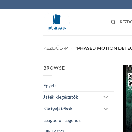
Skip
to
content
KEZD
KEZDŐLAP
/
“PHASED MOTION DETEC
BROWSE
Egyéb
Játék kiegészítők
Kártyajátékok
League of Legends
NINJAGO