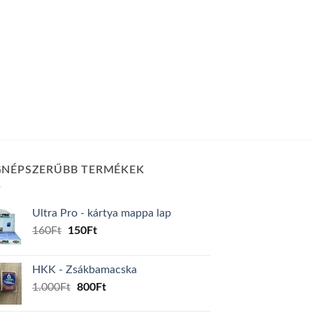
GNÉPSZERŰBB TERMÉKEK
Ultra Pro - kártya mappa lap
Original
Current
160
Ft
150
Ft
price
price
was:
is:
HKK - Zsákbamacska
160Ft.
150Ft.
Original
Current
1.000
Ft
800
Ft
price
price