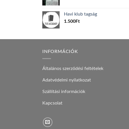
price
price
was:
is:
Havi klub tagság
600Ft.
100Ft.
1.500
Ft
INFORMÁCIÓK
Általános szerződési feltételek
Adatvédelmi nyilatkozat
Szállítási információk
Kapcsolat