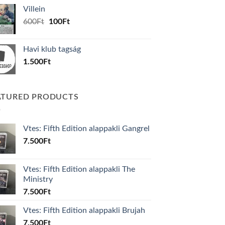
was:
is:
Villein
1.000Ft.
800Ft.
Original
Current
600
Ft
100
Ft
price
price
was:
is:
Havi klub tagság
600Ft.
100Ft.
1.500
Ft
ATURED PRODUCTS
Vtes: Fifth Edition alappakli Gangrel
7.500
Ft
Vtes: Fifth Edition alappakli The
Ministry
7.500
Ft
Vtes: Fifth Edition alappakli Brujah
7.500
Ft