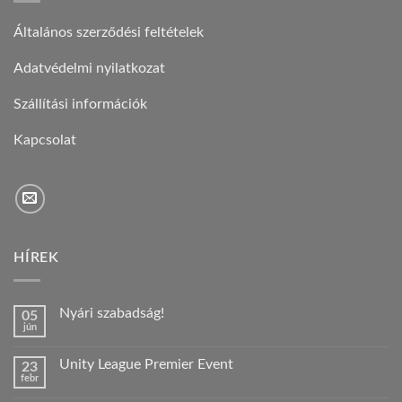
Általános szerződési feltételek
Adatvédelmi nyilatkozat
Szállítási információk
Kapcsolat
HÍREK
Nyári szabadság!
05
jún
Nincs
hozzászólás
a(z)
Unity League Premier Event
23
Nyári
febr
szabadság!
Nincs
bejegyzéshez
hozzászólás