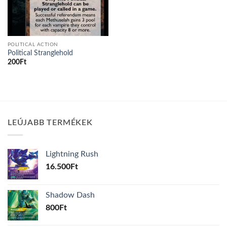
POLITICAL ACTION
Political Stranglehold
200
Ft
LEÚJABB TERMÉKEK
Lightning Rush
16.500
Ft
Shadow Dash
800
Ft