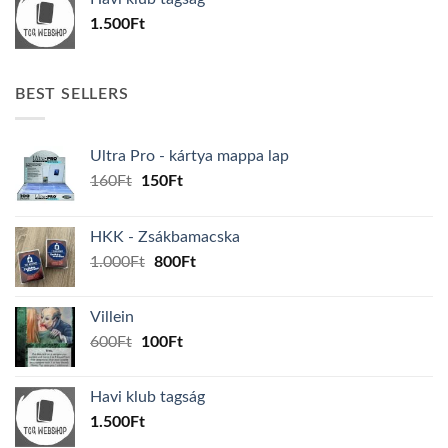
600Ft.
100Ft.
1.500
Ft
BEST SELLERS
Ultra Pro - kártya mappa lap
Original
Current
160
Ft
150
Ft
price
price
was:
is:
HKK - Zsákbamacska
160Ft.
150Ft.
Original
Current
1.000
Ft
800
Ft
price
price
was:
is:
Villein
1.000Ft.
800Ft.
Original
Current
600
Ft
100
Ft
price
price
was:
is:
Havi klub tagság
600Ft.
100Ft.
1.500
Ft