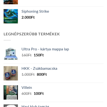
Siphoning Strike
2.000
Ft
LEGNÉPSZERŰBB TERMÉKEK
Ultra Pro - kártya mappa lap
Original
Current
160
Ft
150
Ft
price
price
was:
is:
HKK - Zsákbamacska
160Ft.
150Ft.
Original
Current
1.000
Ft
800
Ft
price
price
was:
is:
Villein
1.000Ft.
800Ft.
Original
Current
600
Ft
100
Ft
price
price
was:
is:
Havi klub tagság