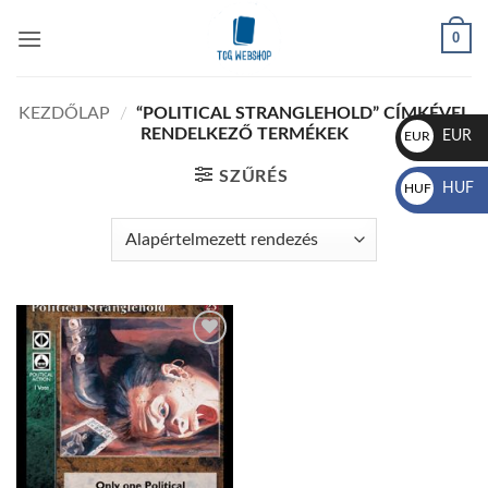
Skip
0
to
content
KEZDŐLAP
/
“POLITICAL STRANGLEHOLD” CÍMKÉVEL
RENDELKEZŐ TERMÉKEK
EUR
EUR
€
SZŰRÉS
HUF
HUF
Ft
Add to
wishlist