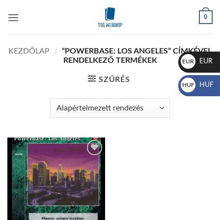
Skip
0
to
content
KEZDŐLAP
/
“POWERBASE: LOS ANGELES” CÍMKÉVEL
RENDELKEZŐ TERMÉKEK
EUR
EUR
€
SZŰRÉS
HUF
HUF
Ft
Add to
wishlist