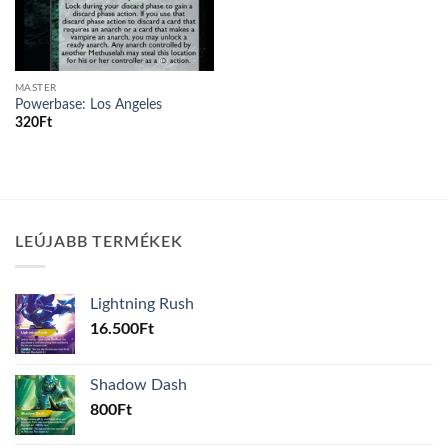
MASTER
Powerbase: Los Angeles
320
Ft
LEÚJABB TERMÉKEK
Lightning Rush
16.500
Ft
Shadow Dash
800
Ft