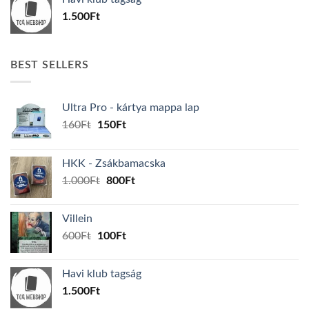
600Ft.
100Ft.
1.500
Ft
BEST SELLERS
Ultra Pro - kártya mappa lap
Original
Current
160
Ft
150
Ft
price
price
was:
is:
HKK - Zsákbamacska
160Ft.
150Ft.
Original
Current
1.000
Ft
800
Ft
price
price
was:
is:
Villein
1.000Ft.
800Ft.
Original
Current
600
Ft
100
Ft
price
price
was:
is:
Havi klub tagság
600Ft.
100Ft.
1.500
Ft