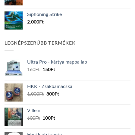
Siphoning Strike
2.000
Ft
LEGNÉPSZERŰBB TERMÉKEK
Ultra Pro - kártya mappa lap
Original
Current
160
Ft
150
Ft
price
price
was:
is:
HKK - Zsákbamacska
160Ft.
150Ft.
Original
Current
1.000
Ft
800
Ft
price
price
was:
is:
Villein
1.000Ft.
800Ft.
Original
Current
600
Ft
100
Ft
price
price
was:
is:
Havi klub tagság