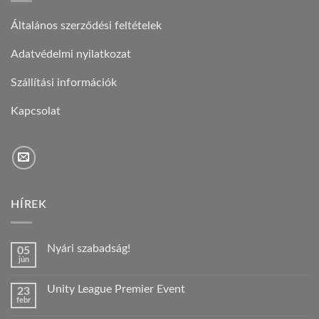
Általános szerződési feltételek
Adatvédelmi nyilatkozat
Szállítási információk
Kapcsolat
HÍREK
Nyári szabadság!
05
jún
Nincs
hozzászólás
a(z)
Unity League Premier Event
23
Nyári
febr
szabadság!
Nincs
bejegyzéshez
hozzászólás