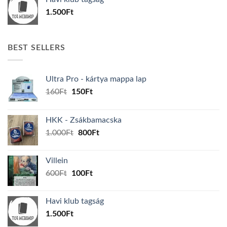
600Ft.
100Ft.
1.500
Ft
BEST SELLERS
Ultra Pro - kártya mappa lap
Original
Current
160
Ft
150
Ft
price
price
was:
is:
HKK - Zsákbamacska
160Ft.
150Ft.
Original
Current
1.000
Ft
800
Ft
price
price
was:
is:
Villein
1.000Ft.
800Ft.
Original
Current
600
Ft
100
Ft
price
price
was:
is:
Havi klub tagság
600Ft.
100Ft.
1.500
Ft