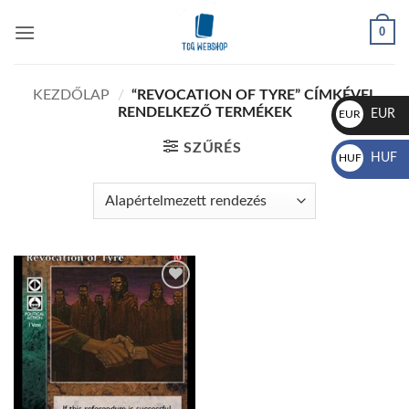
Skip
0
to
content
KEZDŐLAP
/
“REVOCATION OF TYRE” CÍMKÉVEL
RENDELKEZŐ TERMÉKEK
EUR
EUR
€
SZŰRÉS
HUF
HUF
Ft
Add to
wishlist