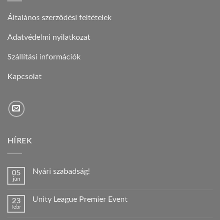
Általános szerződési feltételek
Adatvédelmi nyilatkozat
Szállítási információk
Kapcsolat
HÍREK
Nyári szabadság!
05
jún
Nincs
hozzászólás
a(z)
Unity League Premier Event
23
Nyári
febr
szabadság!
Nincs
bejegyzéshez
hozzászólás