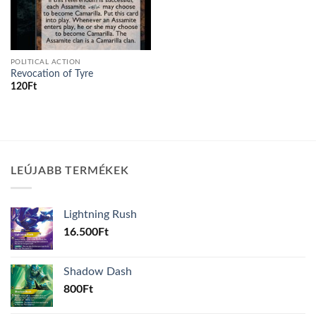
POLITICAL ACTION
Revocation of Tyre
120
Ft
LEÚJABB TERMÉKEK
Lightning Rush
16.500
Ft
Shadow Dash
800
Ft