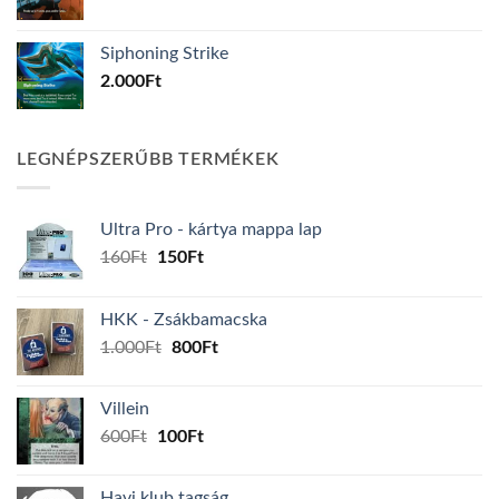
Siphoning Strike
2.000
Ft
LEGNÉPSZERŰBB TERMÉKEK
Ultra Pro - kártya mappa lap
Original
Current
160
Ft
150
Ft
price
price
was:
is:
HKK - Zsákbamacska
160Ft.
150Ft.
Original
Current
1.000
Ft
800
Ft
price
price
was:
is:
Villein
1.000Ft.
800Ft.
Original
Current
600
Ft
100
Ft
price
price
was:
is:
Havi klub tagság