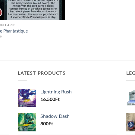
ON CARDS
le Phantastique
t
LATEST PRODUCTS
LE
Lightning Rush
16.500
Ft
Shadow Dash
800
Ft