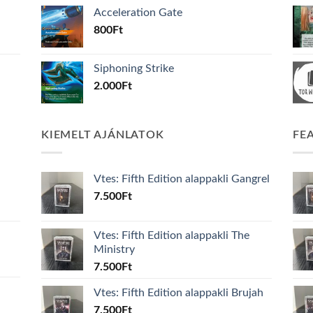
Acceleration Gate
800
Ft
Siphoning Strike
2.000
Ft
KIEMELT AJÁNLATOK
FE
Vtes: Fifth Edition alappakli Gangrel
7.500
Ft
Vtes: Fifth Edition alappakli The
Ministry
7.500
Ft
Vtes: Fifth Edition alappakli Brujah
7.500
Ft