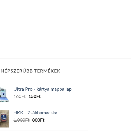
GNÉPSZERŰBB TERMÉKEK
Ultra Pro - kártya mappa lap
Original
Current
160
Ft
150
Ft
price
price
was:
is:
HKK - Zsákbamacska
160Ft.
150Ft.
Original
Current
1.000
Ft
800
Ft
price
price