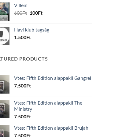
was:
is:
Villein
1.000Ft.
800Ft.
Original
Current
600
Ft
100
Ft
price
price
was:
is:
Havi klub tagság
600Ft.
100Ft.
1.500
Ft
ATURED PRODUCTS
Vtes: Fifth Edition alappakli Gangrel
7.500
Ft
Vtes: Fifth Edition alappakli The
Ministry
7.500
Ft
Vtes: Fifth Edition alappakli Brujah
7.500
Ft