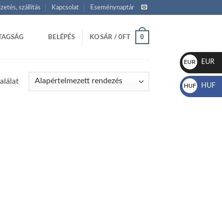
izetés, szállítás
Kapcsolat
Eseménynaptár
0
TAGSÁG
BELÉPÉS
KOSÁR /
0
FT
EUR
EUR
€
alálat
HUF
HUF
Ft