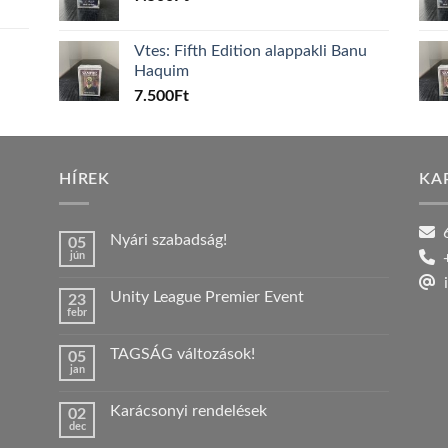
Vtes: Fifth Edition alappakli Banu
Haquim
7.500
Ft
HÍREK
KA
6
Nyári szabadság!
05
jún
+
Nincs
hozzászólás
i
a(z)
Unity League Premier Event
23
Nyári
febr
szabadság!
Nincs
bejegyzéshez
hozzászólás
a(z)
TAGSÁG változások!
05
Unity
jan
League
Nincs
Premier
hozzászólás
Event
a(z)
bejegyzéshez
Karácsonyi rendelések
02
TAGSÁG
dec
változások!
Nincs
bejegyzéshez
hozzászólás