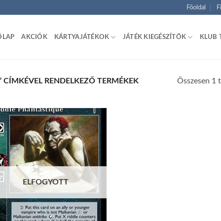
Főoldal
F
ŐLAP
AKCIÓK
KÁRTYAJÁTÉKOK
JÁTÉK KIEGÉSZÍTŐK
KLUB 
Összesen 1 t
” CÍMKÉVEL RENDELKEZŐ TERMÉKEK
Add to
wishlist
ELFOGYOTT