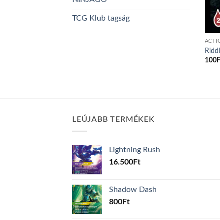
TCG Klub tagság
ACTI
Ridd
100
F
LEÚJABB TERMÉKEK
Lightning Rush
16.500
Ft
Shadow Dash
800
Ft