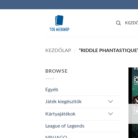
Skip
to
content
KEZD
KEZDŐLAP
/
“RIDDLE PHANTASTIQUE
BROWSE
Egyéb
Játék kiegészítők
Kártyajátékok
League of Legends
NINJAGO