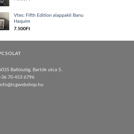
Vtes: Fifth Edition alappakli Banu
Haquim
7.500
Ft
PCSOLAT
035 Ballószög, Bartók utca 5.
36 70 453 6796
nfo@tcgwebshop.hu