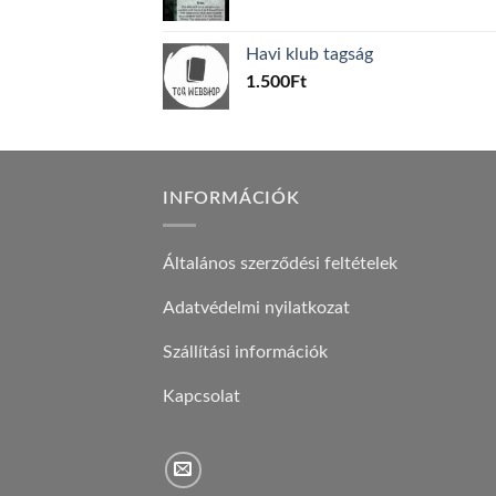
price
price
was:
is:
Havi klub tagság
600Ft.
100Ft.
1.500
Ft
INFORMÁCIÓK
Általános szerződési feltételek
Adatvédelmi nyilatkozat
Szállítási információk
Kapcsolat