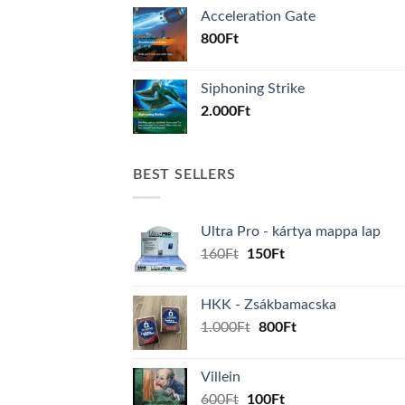
Acceleration Gate
800
Ft
Siphoning Strike
2.000
Ft
BEST SELLERS
Ultra Pro - kártya mappa lap
Original
Current
160
Ft
150
Ft
price
price
was:
is:
HKK - Zsákbamacska
160Ft.
150Ft.
Original
Current
1.000
Ft
800
Ft
price
price
was:
is:
Villein
1.000Ft.
800Ft.
Original
Current
600
Ft
100
Ft