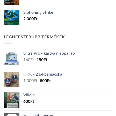
Siphoning Strike
2.000
Ft
LEGNÉPSZERŰBB TERMÉKEK
Ultra Pro - kártya mappa lap
Original
Current
160
Ft
150
Ft
price
price
was:
is:
HKK - Zsákbamacska
160Ft.
150Ft.
Original
Current
1.000
Ft
800
Ft
price
price
was:
is:
Villein
1.000Ft.
800Ft.
600
Ft
Havi klub tagság