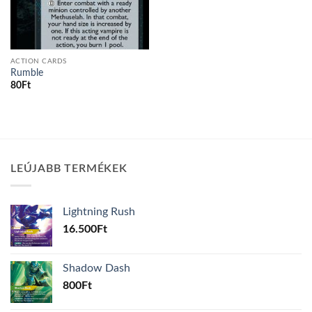
ACTION CARDS
Rumble
80
Ft
LEÚJABB TERMÉKEK
Lightning Rush
16.500
Ft
Shadow Dash
800
Ft