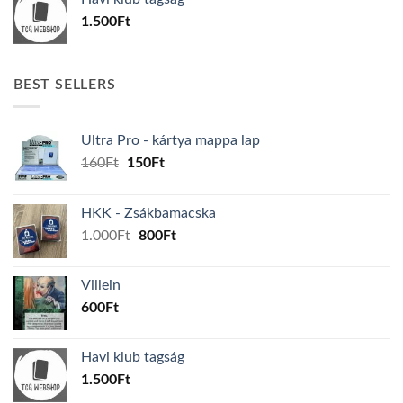
1.500
Ft
BEST SELLERS
Ultra Pro - kártya mappa lap
Original
Current
160
Ft
150
Ft
price
price
was:
is:
HKK - Zsákbamacska
160Ft.
150Ft.
Original
Current
1.000
Ft
800
Ft
price
price
was:
is:
Villein
1.000Ft.
800Ft.
600
Ft
Havi klub tagság
1.500
Ft