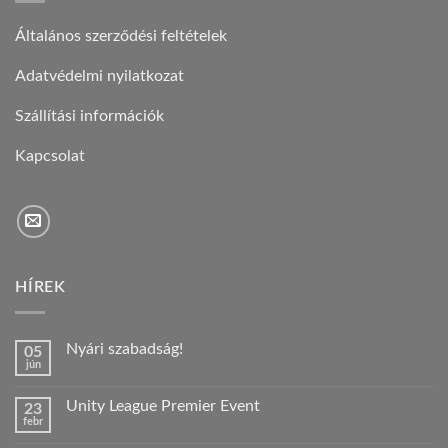
Általános szerződési feltételek
Adatvédelmi nyilatkozat
Szállítási információk
Kapcsolat
HÍREK
Nyári szabadság!
05
jún
Nincs
hozzászólás
a(z)
Unity League Premier Event
23
Nyári
febr
szabadság!
Nincs
bejegyzéshez
hozzászólás