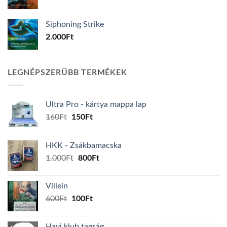
Siphoning Strike
2.000
Ft
LEGNÉPSZERŰBB TERMÉKEK
Ultra Pro - kártya mappa lap
Original
Current
160
Ft
150
Ft
price
price
was:
is:
HKK - Zsákbamacska
160Ft.
150Ft.
Original
Current
1.000
Ft
800
Ft
price
price
was:
is:
Villein
1.000Ft.
800Ft.
Original
Current
600
Ft
100
Ft
price
price
was:
is:
Havi klub tagság