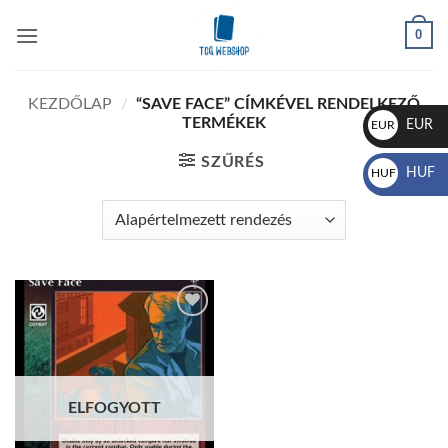
Skip
0
to
content
KEZDŐLAP
/
“SAVE FACE” CÍMKÉVEL RENDELKEZŐ
TERMÉKEK
EUR
EUR
€
SZŰRÉS
HUF
HUF
Ft
Add to
wishlist
ELFOGYOTT