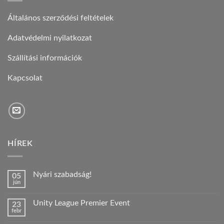
Általános szerződési feltételek
Adatvédelmi nyilatkozat
Szállítási információk
Kapcsolat
HÍREK
Nyári szabadság!
05
jún
Nincs
hozzászólás
a(z)
Unity League Premier Event
23
Nyári
febr
szabadság!
Nincs
bejegyzéshez
hozzászólás