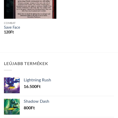
COMBAT
Save Face
120
Ft
LEÚJABB TERMÉKEK
Lightning Rush
16.500
Ft
Shadow Dash
800
Ft