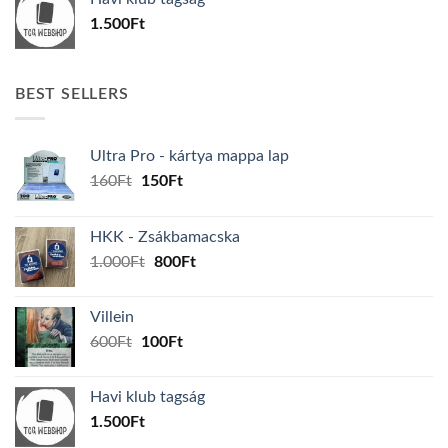
600Ft.
100Ft.
1.500
Ft
BEST SELLERS
Ultra Pro - kártya mappa lap
Original
Current
160
Ft
150
Ft
price
price
was:
is:
HKK - Zsákbamacska
160Ft.
150Ft.
Original
Current
1.000
Ft
800
Ft
price
price
was:
is:
Villein
1.000Ft.
800Ft.
Original
Current
600
Ft
100
Ft
price
price
was:
is:
Havi klub tagság
600Ft.
100Ft.
1.500
Ft