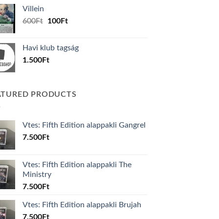
was:
is:
Villein
1.000Ft.
800Ft.
Original
Current
600
Ft
100
Ft
price
price
was:
is:
Havi klub tagság
600Ft.
100Ft.
1.500
Ft
ATURED PRODUCTS
Vtes: Fifth Edition alappakli Gangrel
7.500
Ft
Vtes: Fifth Edition alappakli The
Ministry
7.500
Ft
Vtes: Fifth Edition alappakli Brujah
7.500
Ft