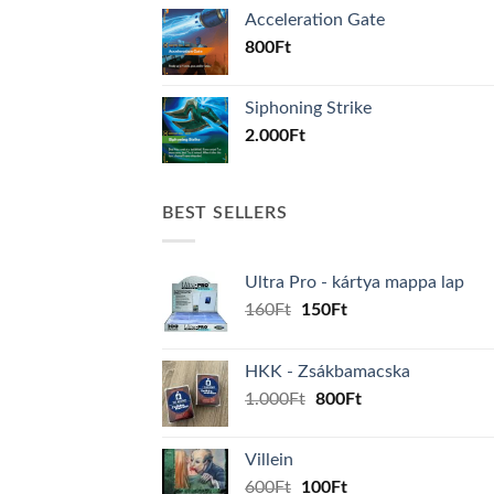
Acceleration Gate
800
Ft
Siphoning Strike
2.000
Ft
BEST SELLERS
Ultra Pro - kártya mappa lap
Original
Current
160
Ft
150
Ft
price
price
was:
is:
HKK - Zsákbamacska
160Ft.
150Ft.
Original
Current
1.000
Ft
800
Ft
price
price
was:
is:
Villein
1.000Ft.
800Ft.
Original
Current
600
Ft
100
Ft