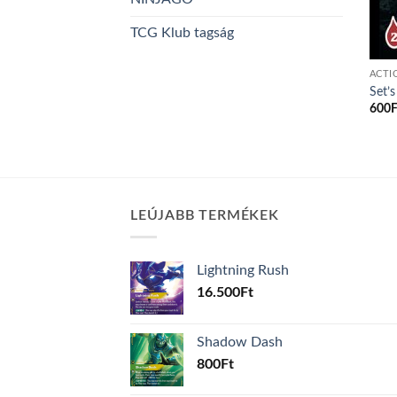
TCG Klub tagság
ACTI
Set’s
600
F
LEÚJABB TERMÉKEK
Lightning Rush
16.500
Ft
Shadow Dash
800
Ft