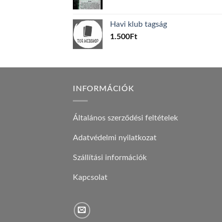
price
price
was:
is:
Havi klub tagság
600Ft.
100Ft.
1.500
Ft
INFORMÁCIÓK
Általános szerződési feltételek
Adatvédelmi nyilatkozat
Szállítási információk
Kapcsolat