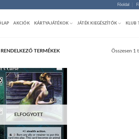
Főoldal
F
ŐLAP
AKCIÓK
KÁRTYAJÁTÉKOK
JÁTÉK KIEGÉSZÍTŐK
KLUB 
Összesen 1 t
L RENDELKEZŐ TERMÉKEK
Add to
wishlist
ELFOGYOTT