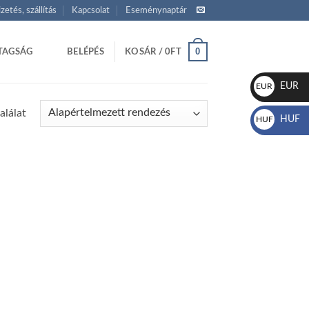
izetés, szállítás
Kapcsolat
Eseménynaptár
0
TAGSÁG
BELÉPÉS
KOSÁR /
0
FT
EUR
EUR
€
alálat
HUF
HUF
Ft