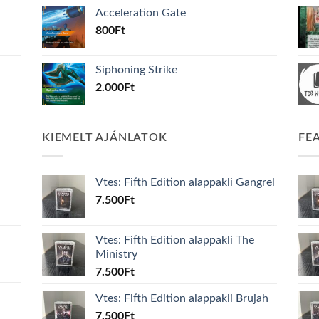
Acceleration Gate
800
Ft
Siphoning Strike
2.000
Ft
KIEMELT AJÁNLATOK
FE
Vtes: Fifth Edition alappakli Gangrel
7.500
Ft
Vtes: Fifth Edition alappakli The
Ministry
7.500
Ft
Vtes: Fifth Edition alappakli Brujah
7.500
Ft