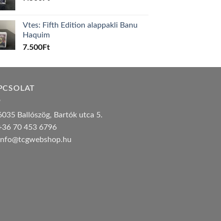
Vtes: Fifth Edition alappakli Banu
Haquim
7.500
Ft
PCSOLAT
035 Ballószög, Bartók utca 5.
36 70 453 6796
nfo@tcgwebshop.hu