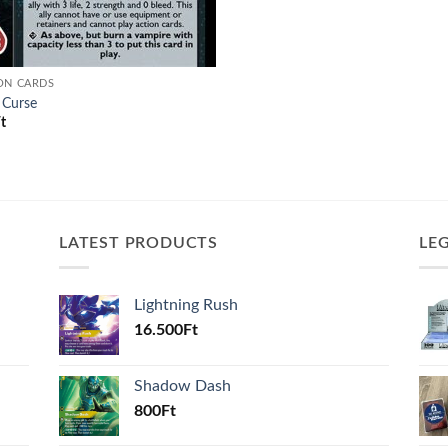
ON CARDS
 Curse
t
LATEST PRODUCTS
LE
Lightning Rush
16.500
Ft
Shadow Dash
800
Ft