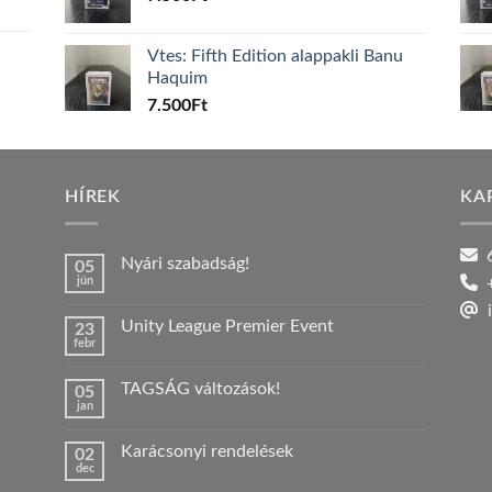
Vtes: Fifth Edition alappakli Banu
Haquim
7.500
Ft
HÍREK
KA
6
Nyári szabadság!
05
jún
+
Nincs
hozzászólás
i
a(z)
Unity League Premier Event
23
Nyári
febr
szabadság!
Nincs
bejegyzéshez
hozzászólás
a(z)
TAGSÁG változások!
05
Unity
jan
League
Nincs
Premier
hozzászólás
Event
a(z)
bejegyzéshez
Karácsonyi rendelések
02
TAGSÁG
dec
változások!
Nincs
bejegyzéshez
hozzászólás