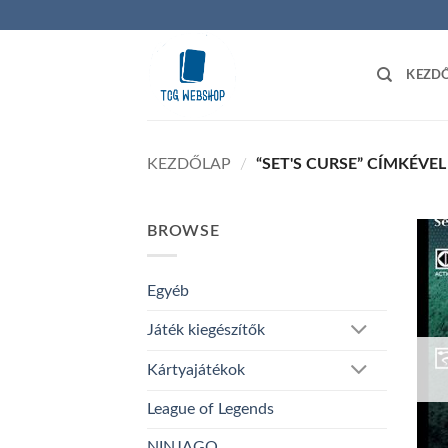
Skip
to
content
KEZD
KEZDŐLAP
/
“SET'S CURSE” CÍMKÉVE
BROWSE
Egyéb
Játék kiegészítők
Kártyajátékok
League of Legends
NINJAGO