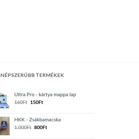
GNÉPSZERŰBB TERMÉKEK
Ultra Pro - kártya mappa lap
Original
Current
160
Ft
150
Ft
price
price
was:
is:
HKK - Zsákbamacska
160Ft.
150Ft.
Original
Current
1.000
Ft
800
Ft
price
price