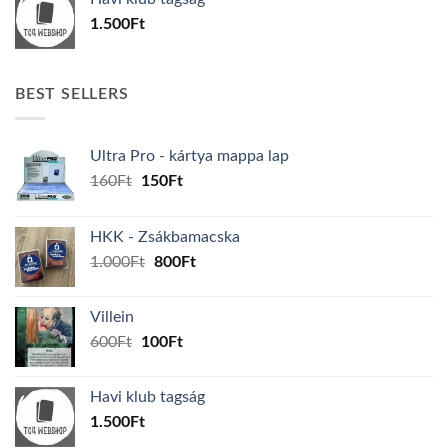
600Ft.
100Ft.
1.500
Ft
BEST SELLERS
Ultra Pro - kártya mappa lap
Original
Current
160
Ft
150
Ft
price
price
was:
is:
HKK - Zsákbamacska
160Ft.
150Ft.
Original
Current
1.000
Ft
800
Ft
price
price
was:
is:
Villein
1.000Ft.
800Ft.
Original
Current
600
Ft
100
Ft
price
price
was:
is:
Havi klub tagság
600Ft.
100Ft.
1.500
Ft