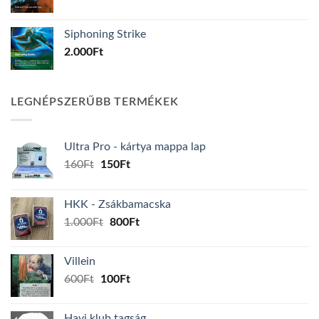
Siphoning Strike
2.000
Ft
LEGNÉPSZERŰBB TERMÉKEK
Ultra Pro - kártya mappa lap
Original
Current
160
Ft
150
Ft
price
price
was:
is:
HKK - Zsákbamacska
160Ft.
150Ft.
Original
Current
1.000
Ft
800
Ft
price
price
was:
is:
Villein
1.000Ft.
800Ft.
Original
Current
600
Ft
100
Ft
price
price
was:
is:
Havi klub tagság