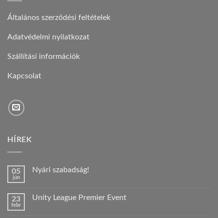
Általános szerződési feltételek
Adatvédelmi nyilatkozat
Szállítási információk
Kapcsolat
HÍREK
Nyári szabadság!
05
jún
Nincs
hozzászólás
a(z)
Unity League Premier Event
23
Nyári
febr
szabadság!
Nincs
bejegyzéshez
hozzászólás