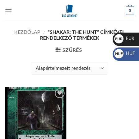
Skip
0
to
content
KEZDŐLAP
/
“SHAKAR: THE HUNT” CÍMKÉVEL
RENDELKEZŐ TERMÉKEK
EUR
EUR
€
SZŰRÉS
HUF
HUF
Ft
Add to
wishlist