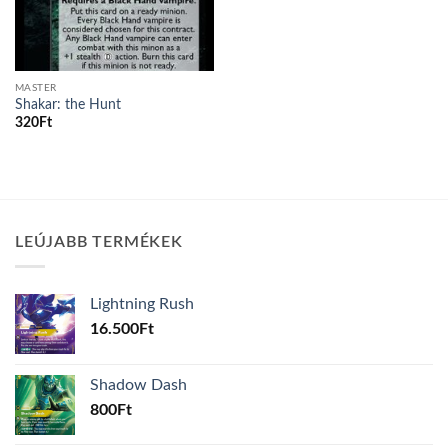
MASTER
Shakar: the Hunt
320
Ft
LEÚJABB TERMÉKEK
Lightning Rush
16.500
Ft
Shadow Dash
800
Ft