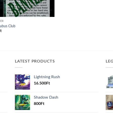
ER
ubus Club
t
LATEST PRODUCTS
LE
Lightning Rush
16.500
Ft
Shadow Dash
800
Ft