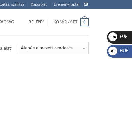
izetés, szállítás
Kapcsolat
Eseménynaptár
0
TAGSÁG
BELÉPÉS
KOSÁR /
0
FT
EUR
EUR
€
alálat
HUF
HUF
Ft