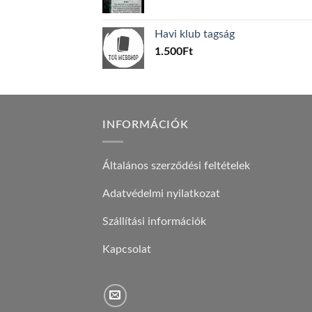
price
price
was:
is:
Havi klub tagság
600Ft.
100Ft.
1.500
Ft
INFORMÁCIÓK
Általános szerződési feltételek
Adatvédelmi nyilatkozat
Szállítási információk
Kapcsolat