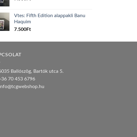
Vtes: Fifth Edition alappakli Banu
Haquim
7.500
Ft
PCSOLAT
035 Ballószög, Bartók utca 5.
36 70 453 6796
nfo@tcgwebshop.hu