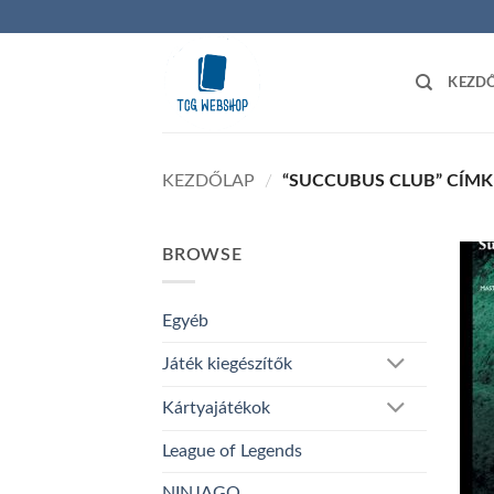
Skip
to
content
KEZD
KEZDŐLAP
/
“SUCCUBUS CLUB” CÍMK
BROWSE
Egyéb
Játék kiegészítők
Kártyajátékok
League of Legends
NINJAGO