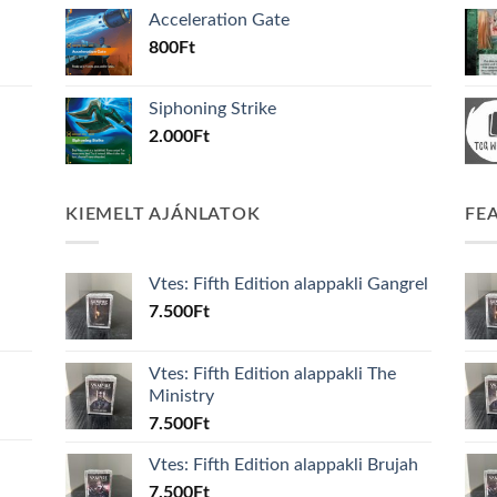
Acceleration Gate
800
Ft
Siphoning Strike
2.000
Ft
KIEMELT AJÁNLATOK
FE
Vtes: Fifth Edition alappakli Gangrel
7.500
Ft
Vtes: Fifth Edition alappakli The
Ministry
7.500
Ft
Vtes: Fifth Edition alappakli Brujah
7.500
Ft