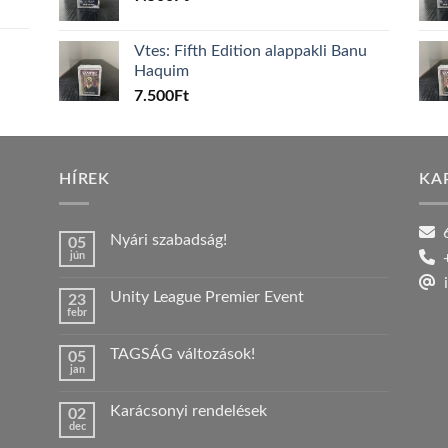
Vtes: Fifth Edition alappakli Banu
Haquim
7.500
Ft
HÍREK
KA
6
Nyári szabadság!
05
jún
+
Nincs
hozzászólás
i
a(z)
Unity League Premier Event
23
Nyári
febr
szabadság!
Nincs
bejegyzéshez
hozzászólás
a(z)
TAGSÁG változások!
05
Unity
jan
League
Nincs
Premier
hozzászólás
Event
a(z)
bejegyzéshez
Karácsonyi rendelések
02
TAGSÁG
dec
változások!
Nincs
bejegyzéshez
hozzászólás