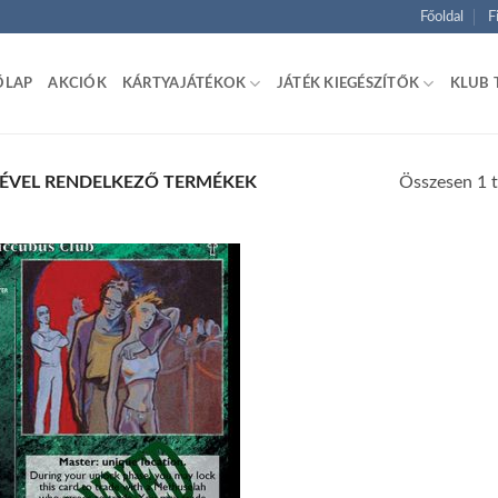
Főoldal
F
ŐLAP
AKCIÓK
KÁRTYAJÁTÉKOK
JÁTÉK KIEGÉSZÍTŐK
KLUB 
Összesen 1 t
ÉVEL RENDELKEZŐ TERMÉKEK
Add to
wishlist