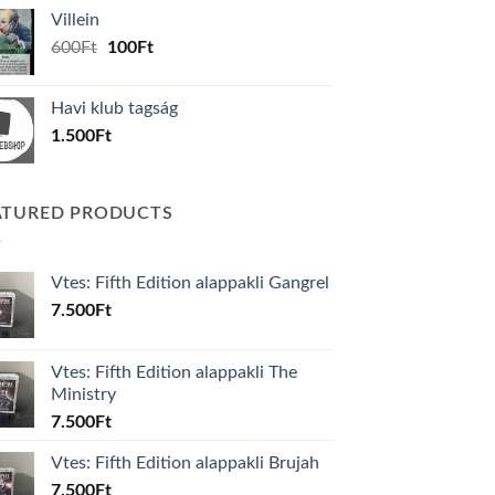
was:
is:
Villein
1.000Ft.
800Ft.
Original
Current
600
Ft
100
Ft
price
price
was:
is:
Havi klub tagság
600Ft.
100Ft.
1.500
Ft
ATURED PRODUCTS
Vtes: Fifth Edition alappakli Gangrel
7.500
Ft
Vtes: Fifth Edition alappakli The
Ministry
7.500
Ft
Vtes: Fifth Edition alappakli Brujah
7.500
Ft