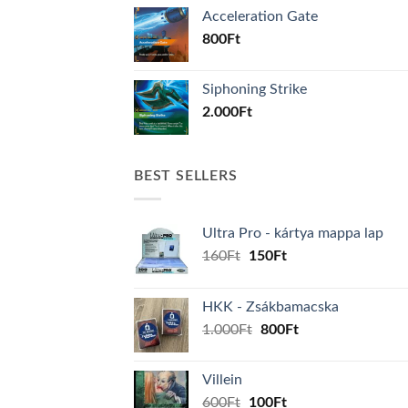
Acceleration Gate
800
Ft
Siphoning Strike
2.000
Ft
BEST SELLERS
Ultra Pro - kártya mappa lap
Original
Current
160
Ft
150
Ft
price
price
was:
is:
HKK - Zsákbamacska
160Ft.
150Ft.
Original
Current
1.000
Ft
800
Ft
price
price
was:
is:
Villein
1.000Ft.
800Ft.
Original
Current
600
Ft
100
Ft