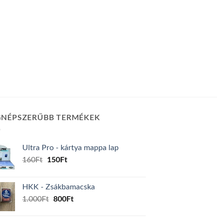
GNÉPSZERŰBB TERMÉKEK
Ultra Pro - kártya mappa lap
Original
Current
160
Ft
150
Ft
price
price
was:
is:
HKK - Zsákbamacska
160Ft.
150Ft.
Original
Current
1.000
Ft
800
Ft
price
price