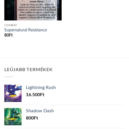
COMBAT
Supernatural Resistance
80
Ft
LEÚJABB TERMÉKEK
Lightning Rush
16.500
Ft
Shadow Dash
800
Ft