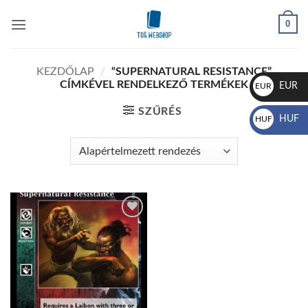
Skip
0
to
content
KEZDŐLAP
/
“SUPERNATURAL RESISTANCE”
CÍMKÉVEL RENDELKEZŐ TERMÉKEK
EUR
EUR
€
SZŰRÉS
HUF
HUF
Ft
Add to
wishlist