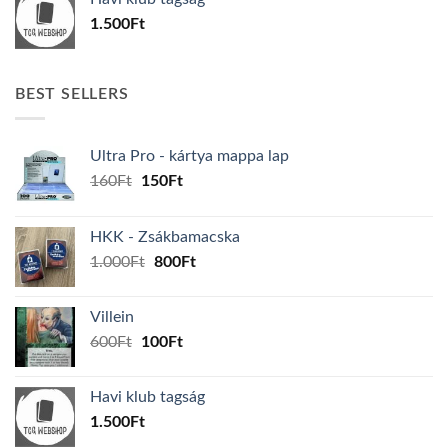
600Ft.
100Ft.
1.500
Ft
BEST SELLERS
Ultra Pro - kártya mappa lap
Original
Current
160
Ft
150
Ft
price
price
was:
is:
HKK - Zsákbamacska
160Ft.
150Ft.
Original
Current
1.000
Ft
800
Ft
price
price
was:
is:
Villein
1.000Ft.
800Ft.
Original
Current
600
Ft
100
Ft
price
price
was:
is:
Havi klub tagság
600Ft.
100Ft.
1.500
Ft