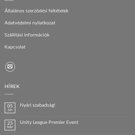
Általános szerződési feltételek
Adatvédelmi nyilatkozat
Szállítási információk
Kapcsolat
HÍREK
Nyári szabadság!
05
jún
Nincs
hozzászólás
a(z)
Unity League Premier Event
23
Nyári
febr
szabadság!
Nincs
bejegyzéshez
hozzászólás