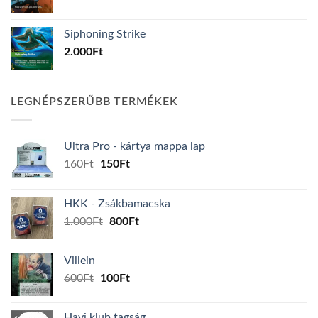
Siphoning Strike
2.000
Ft
LEGNÉPSZERŰBB TERMÉKEK
Ultra Pro - kártya mappa lap
Original
Current
160
Ft
150
Ft
price
price
was:
is:
HKK - Zsákbamacska
160Ft.
150Ft.
Original
Current
1.000
Ft
800
Ft
price
price
was:
is:
Villein
1.000Ft.
800Ft.
Original
Current
600
Ft
100
Ft
price
price
was:
is:
Havi klub tagság