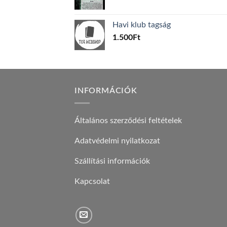
price
price
was:
is:
Havi klub tagság
600Ft.
100Ft.
1.500
Ft
INFORMÁCIÓK
Általános szerződési feltételek
Adatvédelmi nyilatkozat
Szállítási információk
Kapcsolat