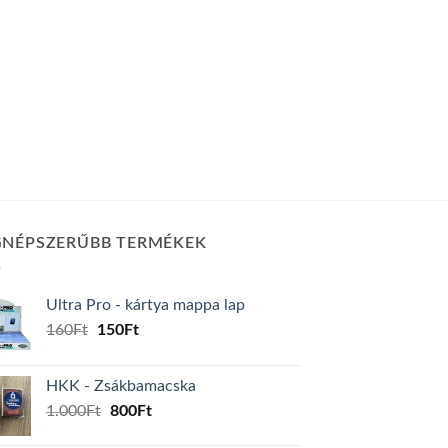
GNÉPSZERŰBB TERMÉKEK
Ultra Pro - kártya mappa lap
Original
Current
160
Ft
150
Ft
price
price
was:
is:
HKK - Zsákbamacska
160Ft.
150Ft.
Original
Current
1.000
Ft
800
Ft
price
price