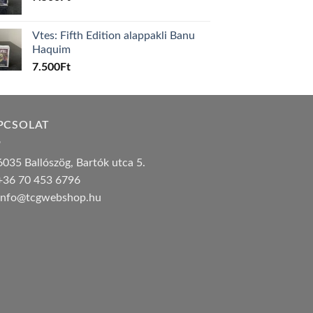
Vtes: Fifth Edition alappakli Banu
Haquim
7.500
Ft
PCSOLAT
035 Ballószög, Bartók utca 5.
36 70 453 6796
nfo@tcgwebshop.hu