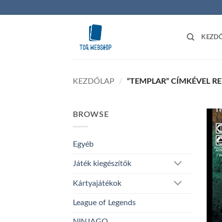
Skip
to
content
KEZD
KEZDŐLAP
/
“TEMPLAR” CÍMKÉVEL R
BROWSE
Egyéb
Játék kiegészítők
Kártyajátékok
League of Legends
NINJAGO