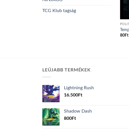
TCG Klub tagság
POLI
Temp
80
Ft
LEÚJABB TERMÉKEK
Lightning Rush
16.500
Ft
Shadow Dash
800
Ft