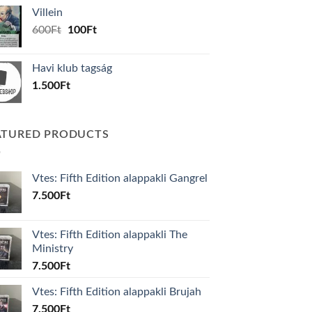
was:
is:
Villein
1.000Ft.
800Ft.
Original
Current
600
Ft
100
Ft
price
price
was:
is:
Havi klub tagság
600Ft.
100Ft.
1.500
Ft
ATURED PRODUCTS
Vtes: Fifth Edition alappakli Gangrel
7.500
Ft
Vtes: Fifth Edition alappakli The
Ministry
7.500
Ft
Vtes: Fifth Edition alappakli Brujah
7.500
Ft