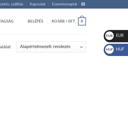
izetés, szállítás
Kapcsolat
Eseménynaptár
0
TAGSÁG
BELÉPÉS
KOSÁR /
0
FT
EUR
EUR
€
alálat
HUF
HUF
Ft