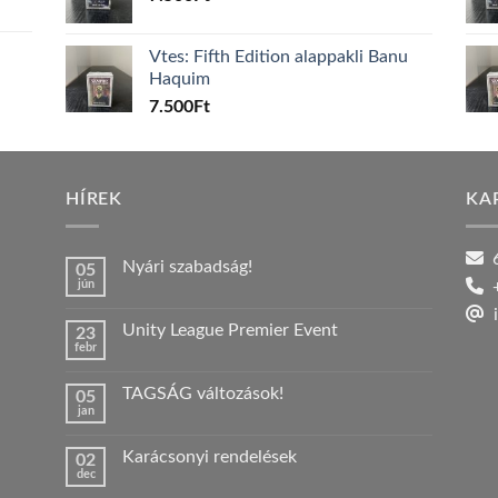
Vtes: Fifth Edition alappakli Banu
Haquim
7.500
Ft
HÍREK
KA
6
Nyári szabadság!
05
jún
+
Nincs
hozzászólás
i
a(z)
Unity League Premier Event
23
Nyári
febr
szabadság!
Nincs
bejegyzéshez
hozzászólás
a(z)
TAGSÁG változások!
05
Unity
jan
League
Nincs
Premier
hozzászólás
Event
a(z)
bejegyzéshez
Karácsonyi rendelések
02
TAGSÁG
dec
változások!
Nincs
bejegyzéshez
hozzászólás