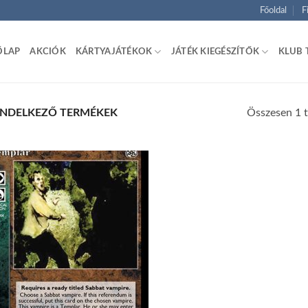
Főoldal
F
ŐLAP
AKCIÓK
KÁRTYAJÁTÉKOK
JÁTÉK KIEGÉSZÍTŐK
KLUB 
Összesen 1 t
ENDELKEZŐ TERMÉKEK
Add to
wishlist