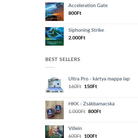
Acceleration Gate
800
Ft
Siphoning Strike
2.000
Ft
BEST SELLERS
Ultra Pro - kártya mappa lap
Original
Current
160
Ft
150
Ft
price
price
was:
is:
HKK - Zsákbamacska
160Ft.
150Ft.
Original
Current
1.000
Ft
800
Ft
price
price
was:
is:
Villein
1.000Ft.
800Ft.
Original
Current
600
Ft
100
Ft