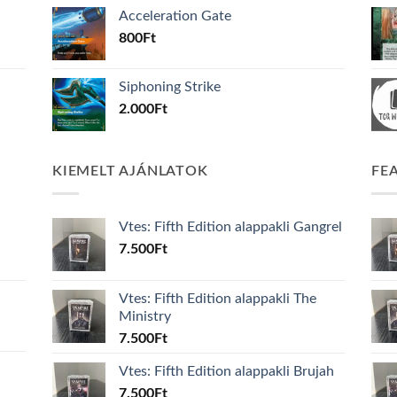
Acceleration Gate
800
Ft
Siphoning Strike
2.000
Ft
KIEMELT AJÁNLATOK
FE
Vtes: Fifth Edition alappakli Gangrel
7.500
Ft
Vtes: Fifth Edition alappakli The
Ministry
7.500
Ft
Vtes: Fifth Edition alappakli Brujah
7.500
Ft