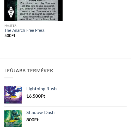
MASTER
The Anarch Free Press
500
Ft
LEÚJABB TERMÉKEK
Lightning Rush
16.500
Ft
Shadow Dash
800
Ft