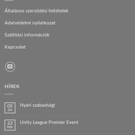
Általános szerződési feltételek
Adatvédelmi nyilatkozat
Szállítási információk
Kapcsolat
HÍREK
Nyári szabadság!
05
jún
Nincs
hozzászólás
a(z)
Unity League Premier Event
23
Nyári
febr
szabadság!
Nincs
bejegyzéshez
hozzászólás