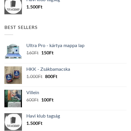
600Ft.
100Ft.
1.500
Ft
BEST SELLERS
Ultra Pro - kártya mappa lap
Original
Current
160
Ft
150
Ft
price
price
was:
is:
HKK - Zsákbamacska
160Ft.
150Ft.
Original
Current
1.000
Ft
800
Ft
price
price
was:
is:
Villein
1.000Ft.
800Ft.
Original
Current
600
Ft
100
Ft
price
price
was:
is:
Havi klub tagság
600Ft.
100Ft.
1.500
Ft