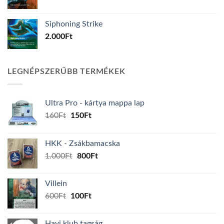
Siphoning Strike
2.000
Ft
LEGNÉPSZERŰBB TERMÉKEK
Ultra Pro - kártya mappa lap
Original
Current
160
Ft
150
Ft
price
price
was:
is:
HKK - Zsákbamacska
160Ft.
150Ft.
Original
Current
1.000
Ft
800
Ft
price
price
was:
is:
Villein
1.000Ft.
800Ft.
Original
Current
600
Ft
100
Ft
price
price
was:
is:
Havi klub tagság