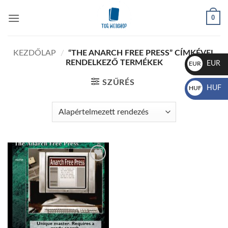
Skip
0
to
content
KEZDŐLAP
/
“THE ANARCH FREE PRESS” CÍMKÉVEL
RENDELKEZŐ TERMÉKEK
EUR
EUR
€
SZŰRÉS
HUF
HUF
Ft
Add to
wishlist