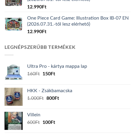
12.990
Ft
One Piece Card Game: Illustration Box IB-07 EN
(2026.07.31.-től lesz elérhető)
12.990
Ft
LEGNÉPSZERŰBB TERMÉKEK
Ultra Pro - kártya mappa lap
Original
Current
160
Ft
150
Ft
price
price
was:
is:
HKK - Zsákbamacska
160Ft.
150Ft.
Original
Current
1.000
Ft
800
Ft
price
price
was:
is:
Villein
1.000Ft.
800Ft.
Original
Current
600
Ft
100
Ft
price
price
was:
is: