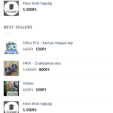
Havi klub tagság
600Ft.
100Ft.
1.500
Ft
BEST SELLERS
Ultra Pro - kártya mappa lap
Original
Current
160
Ft
150
Ft
price
price
was:
is:
HKK - Zsákbamacska
160Ft.
150Ft.
Original
Current
1.000
Ft
800
Ft
price
price
was:
is:
Villein
1.000Ft.
800Ft.
Original
Current
600
Ft
100
Ft
price
price
was:
is:
Havi klub tagság
600Ft.
100Ft.
1.500
Ft