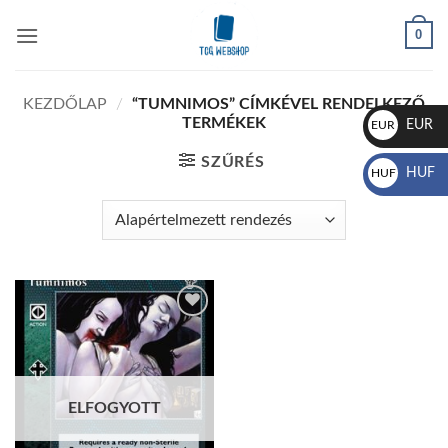
Skip
0
to
content
KEZDŐLAP
/
“TUMNIMOS” CÍMKÉVEL RENDELKEZŐ
TERMÉKEK
EUR
EUR
€
SZŰRÉS
HUF
HUF
Ft
Add to
wishlist
ELFOGYOTT