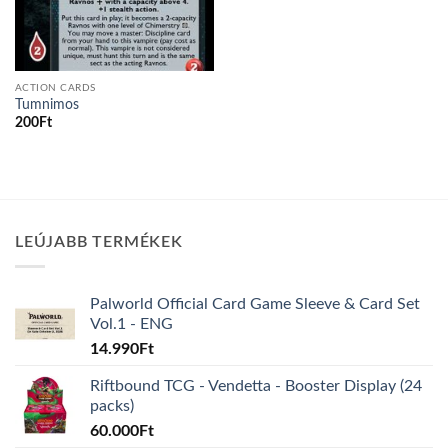
ACTION CARDS
Tumnimos
200
Ft
LEÚJABB TERMÉKEK
Palworld Official Card Game Sleeve & Card Set
Vol.1 - ENG
14.990
Ft
Riftbound TCG - Vendetta - Booster Display (24
packs)
60.000
Ft