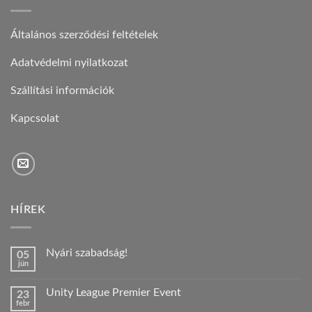
Általános szerződési feltételek
Adatvédelmi nyilatkozat
Szállítási információk
Kapcsolat
HÍREK
Nyári szabadság!
05
jún
Nincs
hozzászólás
a(z)
Unity League Premier Event
23
Nyári
febr
szabadság!
Nincs