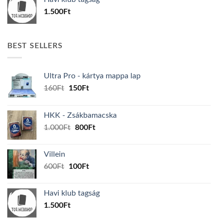
600Ft.
100Ft.
1.500
Ft
BEST SELLERS
Ultra Pro - kártya mappa lap
Original
Current
160
Ft
150
Ft
price
price
was:
is:
HKK - Zsákbamacska
160Ft.
150Ft.
Original
Current
1.000
Ft
800
Ft
price
price
was:
is:
Villein
1.000Ft.
800Ft.
Original
Current
600
Ft
100
Ft
price
price
was:
is:
Havi klub tagság
600Ft.
100Ft.
1.500
Ft