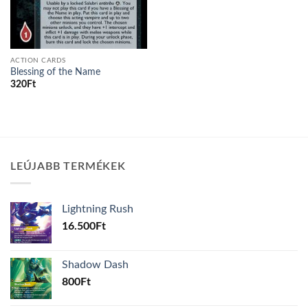
ACTION CARDS
Blessing of the Name
320
Ft
LEÚJABB TERMÉKEK
Lightning Rush
16.500
Ft
Shadow Dash
800
Ft