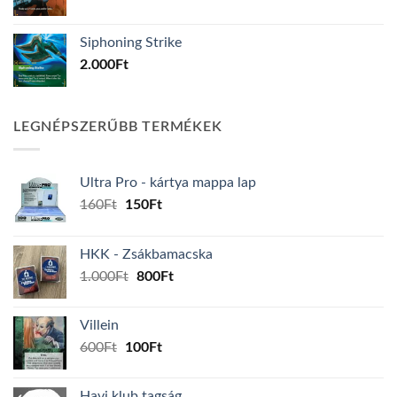
Siphoning Strike
2.000
Ft
LEGNÉPSZERŰBB TERMÉKEK
Ultra Pro - kártya mappa lap
Original
Current
160
Ft
150
Ft
price
price
was:
is:
HKK - Zsákbamacska
160Ft.
150Ft.
Original
Current
1.000
Ft
800
Ft
price
price
was:
is:
Villein
1.000Ft.
800Ft.
Original
Current
600
Ft
100
Ft
price
price
was:
is:
Havi klub tagság