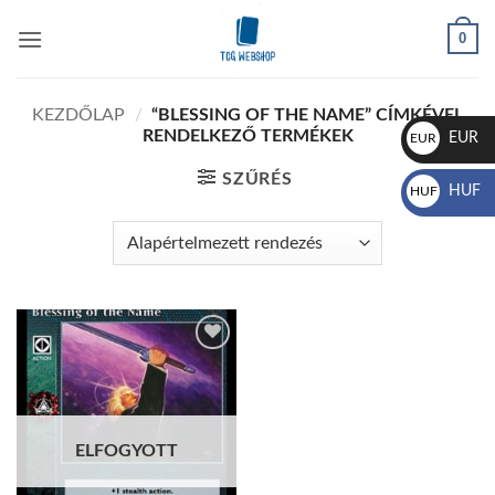
Skip
0
to
content
KEZDŐLAP
/
“BLESSING OF THE NAME” CÍMKÉVEL
RENDELKEZŐ TERMÉKEK
EUR
EUR
€
SZŰRÉS
HUF
HUF
Ft
Add to
wishlist
ELFOGYOTT