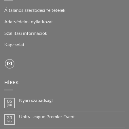
Általános szerződési feltételek
Adatvédelmi nyilatkozat
Szállítási információk
Kapcsolat
HÍREK
Nyári szabadság!
05
jún
Nincs
hozzászólás
a(z)
Unity League Premier Event
23
Nyári
febr
szabadság!
Nincs
bejegyzéshez
hozzászólás