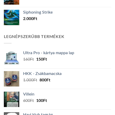
Siphoning Strike
2.000
Ft
LEGNÉPSZERŰBB TERMÉKEK
Ultra Pro - kártya mappa lap
Original
Current
160
Ft
150
Ft
price
price
was:
is:
HKK - Zsákbamacska
160Ft.
150Ft.
Original
Current
1.000
Ft
800
Ft
price
price
was:
is:
Villein
1.000Ft.
800Ft.
Original
Current
600
Ft
100
Ft
price
price
was:
is:
Havi klub tagság