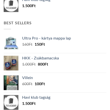
600Ft.
100Ft.
1.500
Ft
BEST SELLERS
Ultra Pro - kártya mappa lap
Original
Current
160
Ft
150
Ft
price
price
was:
is:
HKK - Zsákbamacska
160Ft.
150Ft.
Original
Current
1.000
Ft
800
Ft
price
price
was:
is:
Villein
1.000Ft.
800Ft.
Original
Current
600
Ft
100
Ft
price
price
was:
is:
Havi klub tagság
600Ft.
100Ft.
1.500
Ft