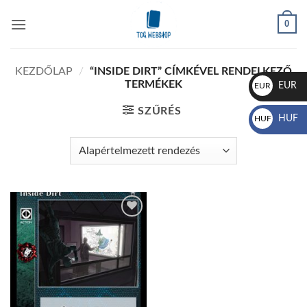
Skip
0
to
content
KEZDŐLAP
/
“INSIDE DIRT” CÍMKÉVEL RENDELKEZŐ
TERMÉKEK
EUR
EUR
€
SZŰRÉS
HUF
HUF
Ft
Add to
wishlist