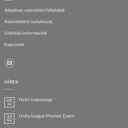
Általános szerződési feltételek
Adatvédelmi nyilatkozat
Szállítási információk
Kapcsolat
HÍREK
Nyári szabadság!
05
jún
Nincs
hozzászólás
a(z)
Unity League Premier Event
23
Nyári
febr
szabadság!
Nincs
bejegyzéshez
hozzászólás