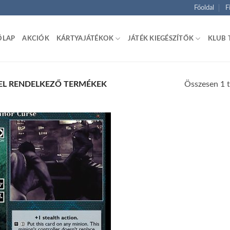
Főoldal
F
ŐLAP
AKCIÓK
KÁRTYAJÁTÉKOK
JÁTÉK KIEGÉSZÍTŐK
KLUB 
Összesen 1 t
EL RENDELKEZŐ TERMÉKEK
Add to
wishlist