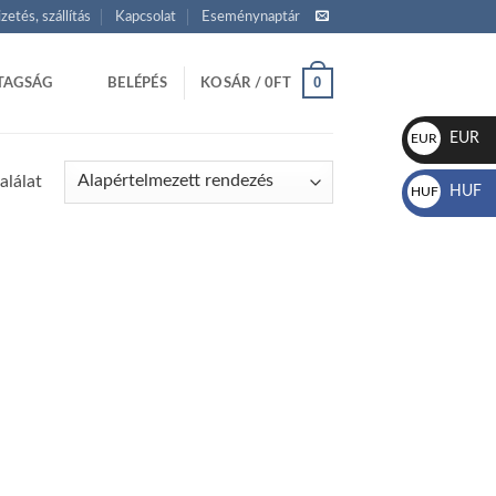
izetés, szállítás
Kapcsolat
Eseménynaptár
0
TAGSÁG
BELÉPÉS
KOSÁR /
0
FT
EUR
EUR
€
alálat
HUF
HUF
Ft