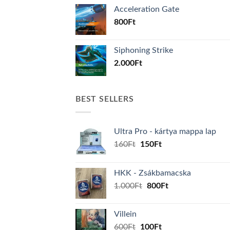
Acceleration Gate
800
Ft
Siphoning Strike
2.000
Ft
BEST SELLERS
Ultra Pro - kártya mappa lap
Original
Current
160
Ft
150
Ft
price
price
was:
is:
HKK - Zsákbamacska
160Ft.
150Ft.
Original
Current
1.000
Ft
800
Ft
price
price
was:
is:
Villein
1.000Ft.
800Ft.
Original
Current
600
Ft
100
Ft