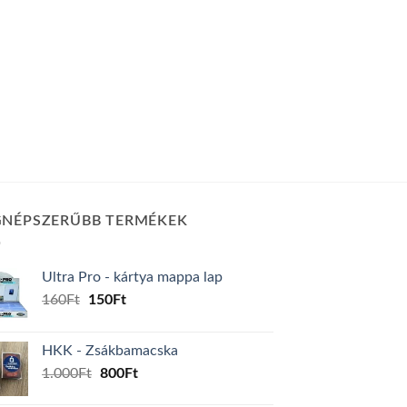
GNÉPSZERŰBB TERMÉKEK
Ultra Pro - kártya mappa lap
Original
Current
160
Ft
150
Ft
price
price
was:
is:
HKK - Zsákbamacska
160Ft.
150Ft.
Original
Current
1.000
Ft
800
Ft
price
price