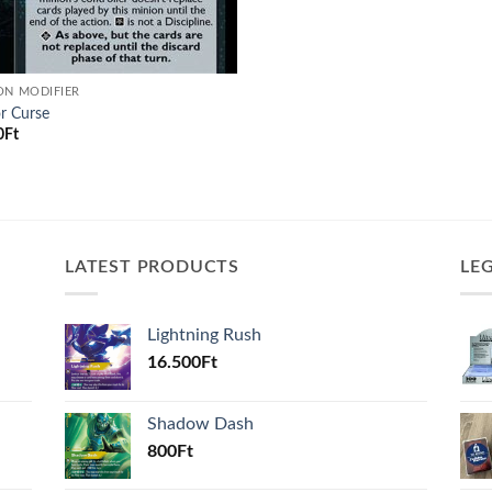
ON MODIFIER
r Curse
0
Ft
LATEST PRODUCTS
LE
Lightning Rush
16.500
Ft
Shadow Dash
800
Ft