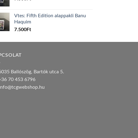
Vtes: Fifth Edition alappakli Banu
Haquim
7.500
Ft
PCSOLAT
035 Ballószög, Bartók utca 5.
36 70 453 6796
nfo@tcgwebshop.hu