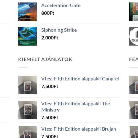
Acceleration Gate
800
Ft
Siphoning Strike
2.000
Ft
KIEMELT AJÁNLATOK
FE
Vtes: Fifth Edition alappakli Gangrel
7.500
Ft
Vtes: Fifth Edition alappakli The
Ministry
7.500
Ft
Vtes: Fifth Edition alappakli Brujah
7.500
Ft