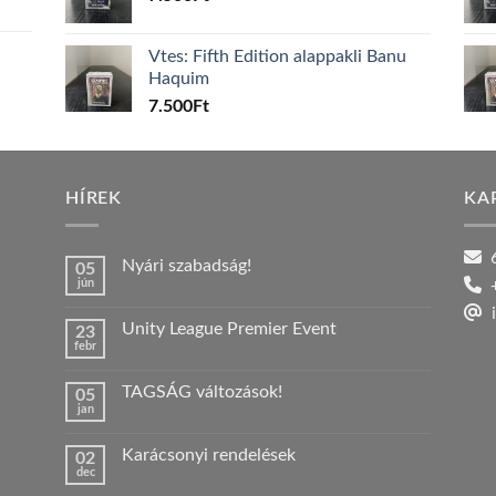
Vtes: Fifth Edition alappakli Banu
Haquim
7.500
Ft
HÍREK
KA
6
Nyári szabadság!
05
jún
+
Nincs
hozzászólás
i
a(z)
Unity League Premier Event
23
Nyári
febr
szabadság!
Nincs
bejegyzéshez
hozzászólás
a(z)
TAGSÁG változások!
05
Unity
jan
League
Nincs
Premier
hozzászólás
Event
a(z)
bejegyzéshez
Karácsonyi rendelések
02
TAGSÁG
dec
változások!
Nincs
bejegyzéshez
hozzászólás