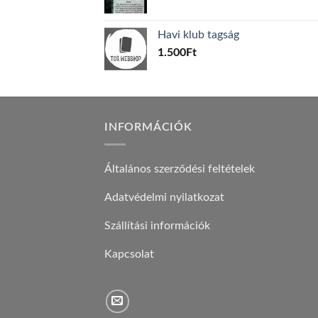
price
price
was:
is:
Havi klub tagság
600Ft.
100Ft.
1.500
Ft
INFORMÁCIÓK
Általános szerződési feltételek
Adatvédelmi nyilatkozat
Szállítási információk
Kapcsolat