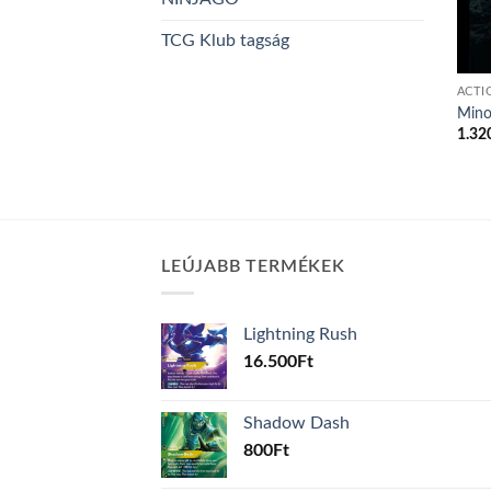
TCG Klub tagság
ACTI
Mino
1.32
LEÚJABB TERMÉKEK
Lightning Rush
16.500
Ft
Shadow Dash
800
Ft