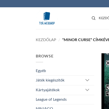
Skip
to
content
KEZD
KEZDŐLAP
/
“MINOR CURSE” CÍMKÉV
BROWSE
Egyéb
Játék kiegészítők
Kártyajátékok
League of Legends
NINJAGO