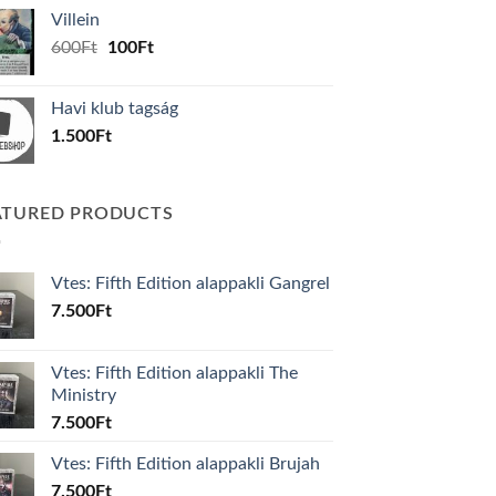
was:
is:
Villein
1.000Ft.
800Ft.
Original
Current
600
Ft
100
Ft
price
price
was:
is:
Havi klub tagság
600Ft.
100Ft.
1.500
Ft
ATURED PRODUCTS
Vtes: Fifth Edition alappakli Gangrel
7.500
Ft
Vtes: Fifth Edition alappakli The
Ministry
7.500
Ft
Vtes: Fifth Edition alappakli Brujah
7.500
Ft