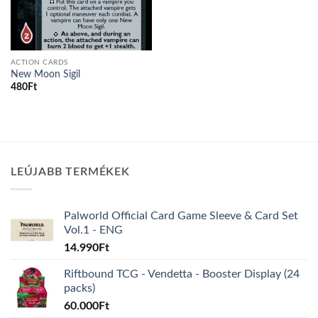
ACTION CARDS
New Moon Sigil
480
Ft
LEÚJABB TERMÉKEK
Palworld Official Card Game Sleeve & Card Set
Vol.1 - ENG
14.990
Ft
Riftbound TCG - Vendetta - Booster Display (24
packs)
60.000
Ft