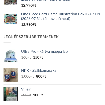
12.990
Ft
One Piece Card Game: Illustration Box IB-07 EN
(2026.07.31.-től lesz elérhető)
12.990
Ft
LEGNÉPSZERŰBB TERMÉKEK
Ultra Pro - kártya mappa lap
Original
Current
160
Ft
150
Ft
price
price
was:
is:
HKK - Zsákbamacska
160Ft.
150Ft.
Original
Current
1.000
Ft
800
Ft
price
price
was:
is:
Villein
1.000Ft.
800Ft.
Original
Current
600
Ft
100
Ft
price
price
was:
is: