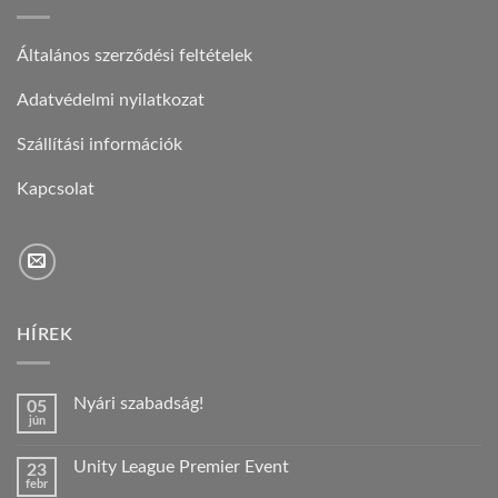
Általános szerződési feltételek
Adatvédelmi nyilatkozat
Szállítási információk
Kapcsolat
HÍREK
Nyári szabadság!
05
jún
Nincs
hozzászólás
a(z)
Unity League Premier Event
23
Nyári
febr
szabadság!
Nincs