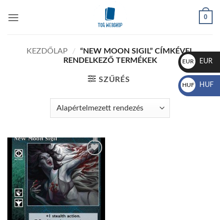
Skip
0
to
content
KEZDŐLAP
/
“NEW MOON SIGIL” CÍMKÉVEL
RENDELKEZŐ TERMÉKEK
EUR
EUR
€
SZŰRÉS
HUF
HUF
Ft
Add to
wishlist