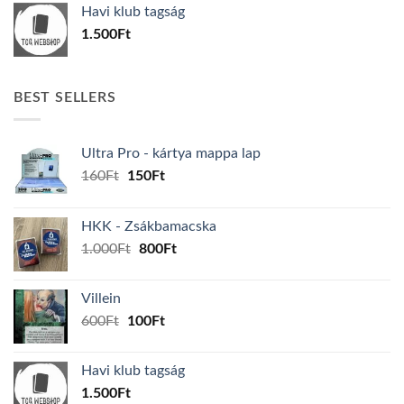
Havi klub tagság
600Ft.
100Ft.
1.500
Ft
BEST SELLERS
Ultra Pro - kártya mappa lap
Original
Current
160
Ft
150
Ft
price
price
was:
is:
HKK - Zsákbamacska
160Ft.
150Ft.
Original
Current
1.000
Ft
800
Ft
price
price
was:
is:
Villein
1.000Ft.
800Ft.
Original
Current
600
Ft
100
Ft
price
price
was:
is:
Havi klub tagság
600Ft.
100Ft.
1.500
Ft