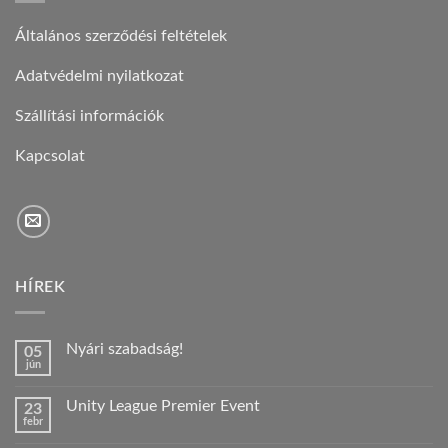
Általános szerződési feltételek
Adatvédelmi nyilatkozat
Szállítási információk
Kapcsolat
HÍREK
Nyári szabadság!
05
jún
Nincs
hozzászólás
a(z)
Unity League Premier Event
23
Nyári
febr
szabadság!
Nincs
bejegyzéshez
hozzászólás