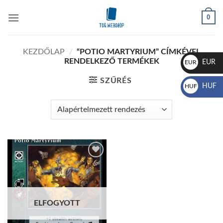
Skip
0
to
content
KEZDŐLAP
/
“POTIO MARTYRIUM” CÍMKÉVEL
RENDELKEZŐ TERMÉKEK
EUR
EUR
€
SZŰRÉS
HUF
HUF
Ft
Add to
wishlist
ELFOGYOTT