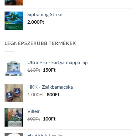
Siphoning Strike
2.000
Ft
LEGNÉPSZERŰBB TERMÉKEK
Ultra Pro - kártya mappa lap
Original
Current
160
Ft
150
Ft
price
price
was:
is:
HKK - Zsákbamacska
160Ft.
150Ft.
Original
Current
1.000
Ft
800
Ft
price
price
was:
is:
Villein
1.000Ft.
800Ft.
Original
Current
600
Ft
100
Ft
price
price
was:
is:
Havi klub tagság