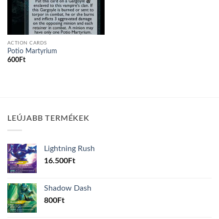
ACTION CARDS
Potio Martyrium
600
Ft
LEÚJABB TERMÉKEK
Lightning Rush
16.500
Ft
Shadow Dash
800
Ft