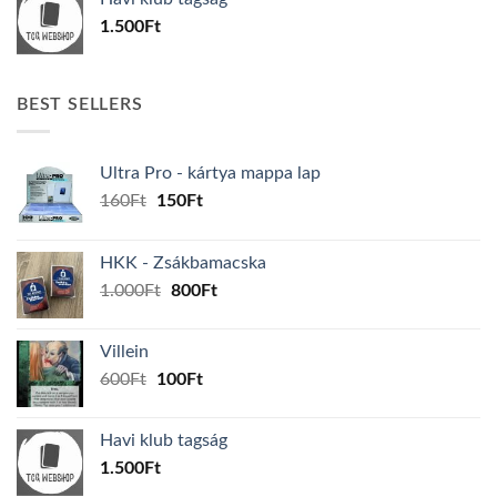
600Ft.
100Ft.
1.500
Ft
BEST SELLERS
Ultra Pro - kártya mappa lap
Original
Current
160
Ft
150
Ft
price
price
was:
is:
HKK - Zsákbamacska
160Ft.
150Ft.
Original
Current
1.000
Ft
800
Ft
price
price
was:
is:
Villein
1.000Ft.
800Ft.
Original
Current
600
Ft
100
Ft
price
price
was:
is:
Havi klub tagság
600Ft.
100Ft.
1.500
Ft