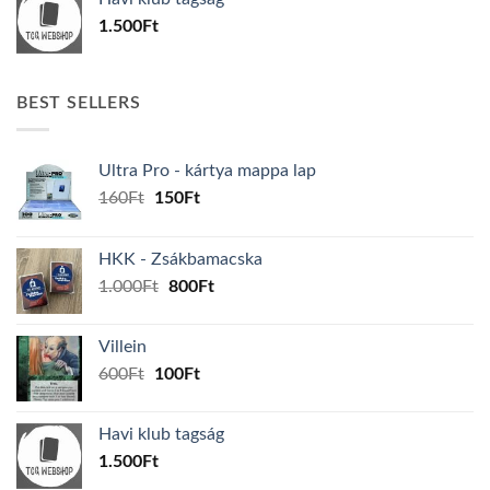
600Ft.
100Ft.
1.500
Ft
BEST SELLERS
Ultra Pro - kártya mappa lap
Original
Current
160
Ft
150
Ft
price
price
was:
is:
HKK - Zsákbamacska
160Ft.
150Ft.
Original
Current
1.000
Ft
800
Ft
price
price
was:
is:
Villein
1.000Ft.
800Ft.
Original
Current
600
Ft
100
Ft
price
price
was:
is:
Havi klub tagság
600Ft.
100Ft.
1.500
Ft