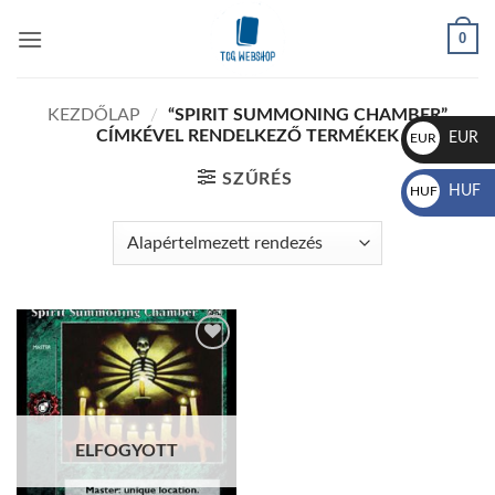
Skip
0
to
content
KEZDŐLAP
/
“SPIRIT SUMMONING CHAMBER”
CÍMKÉVEL RENDELKEZŐ TERMÉKEK
EUR
EUR
€
SZŰRÉS
HUF
HUF
Ft
Add to
wishlist
ELFOGYOTT