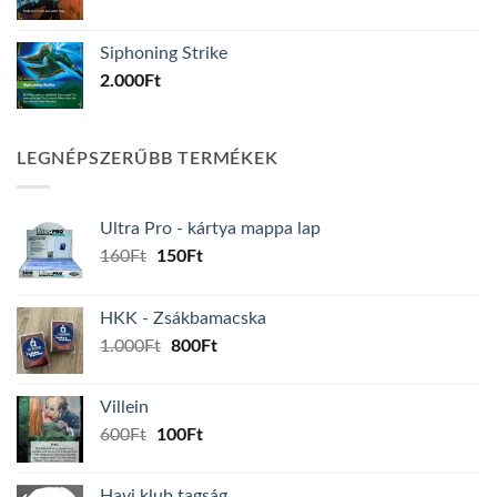
Siphoning Strike
2.000
Ft
LEGNÉPSZERŰBB TERMÉKEK
Ultra Pro - kártya mappa lap
Original
Current
160
Ft
150
Ft
price
price
was:
is:
HKK - Zsákbamacska
160Ft.
150Ft.
Original
Current
1.000
Ft
800
Ft
price
price
was:
is:
Villein
1.000Ft.
800Ft.
Original
Current
600
Ft
100
Ft
price
price
was:
is:
Havi klub tagság