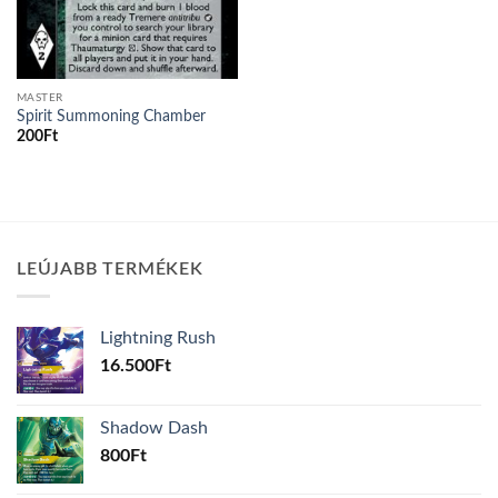
MASTER
Spirit Summoning Chamber
200
Ft
LEÚJABB TERMÉKEK
Lightning Rush
16.500
Ft
Shadow Dash
800
Ft