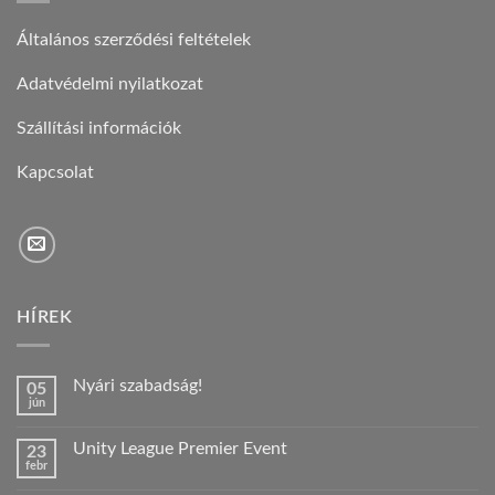
Általános szerződési feltételek
Adatvédelmi nyilatkozat
Szállítási információk
Kapcsolat
HÍREK
Nyári szabadság!
05
jún
Nincs
hozzászólás
a(z)
Unity League Premier Event
23
Nyári
febr
szabadság!
Nincs
bejegyzéshez
hozzászólás