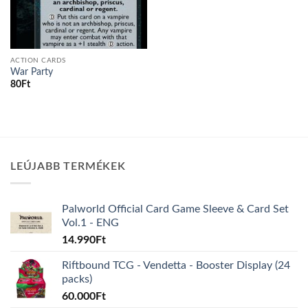
ACTION CARDS
War Party
80
Ft
LEÚJABB TERMÉKEK
Palworld Official Card Game Sleeve & Card Set
Vol.1 - ENG
14.990
Ft
Riftbound TCG - Vendetta - Booster Display (24
packs)
60.000
Ft