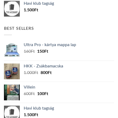
Havi klub tagság
600Ft.
100Ft.
1.500
Ft
BEST SELLERS
Ultra Pro - kártya mappa lap
Original
Current
160
Ft
150
Ft
price
price
was:
is:
HKK - Zsákbamacska
160Ft.
150Ft.
Original
Current
1.000
Ft
800
Ft
price
price
was:
is:
Villein
1.000Ft.
800Ft.
Original
Current
600
Ft
100
Ft
price
price
was:
is:
Havi klub tagság
600Ft.
100Ft.
1.500
Ft