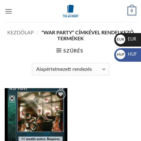
Skip
0
to
content
KEZDŐLAP
/
“WAR PARTY” CÍMKÉVEL RENDELKEZŐ
TERMÉKEK
EUR
EUR
€
SZŰRÉS
HUF
HUF
Ft
Add to
wishlist