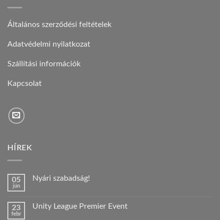
Általános szerződési feltételek
Adatvédelmi nyilatkozat
Szállítási információk
Kapcsolat
HÍREK
Nyári szabadság!
05
jún
Nincs
hozzászólás
a(z)
Unity League Premier Event
23
Nyári
febr
szabadság!
Nincs